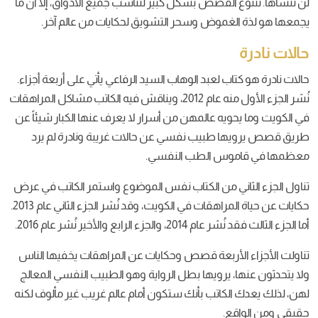
لن تنساها. تتنوع القصص بشكل كبير لتناسب جميع الأذواق، إلا أن ما
يجمعها هو لذة الغموض وسحر التشويق لحكايات من عالم آخر.
حالات نادرة
حالات نادرة هو كتاب لعبد الوهاب السيد الرفاعي يأتي على أربعة أجزاء.
نُشر الجزء الأول منه عام 2012، ويناقش فيه الكاتب مشاكل المراهقات
في الكويت وما يحويه عالمهن من أسرار لا يعرف عنها الكبار شيئاً عن
طريق قصص يرويها طبيب نفسي عن حالات غريبة ونادرة لم يرد
معظمها في قاموس الطب النفسي.
تناول الجزء الثاني من الكتاب نفس الموضوع واستمر الكاتب في عرض
حكايات عن حياة المراهقات في الكويت، وقد نُشر الجزء الثاني عام 2013.
أما الجزء الثالث فقد نُشر عام 2014، والجزء الرابع والأخير نُشر عام 2016.
تناولت الأجزاء الأربعة قصص وحكايات عن المراهقات يخفيها الناس
ولا يتحدثون عنها، يرويها بطل الرواية وهو الطبيب النفسي المعالج
لهن، لذلك يعدك الكاتب بأنك ستكون أمام عالم غريب غير مألوف لكنه
حقيقي ومن الواقع.