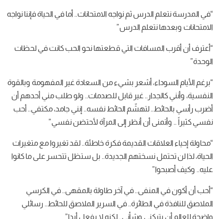
“في المدرسة نتعلم الدرس ثم نواجه الامتحانات.. أما في الحياة فإننا نواجه
الامتحانات وبعدها نتعلم الدرس”
“أعترف أن أقرب المسافات التي قطعتها نحو الحب كانت في لحظات
الوحدة”
“برغم الأيام السوداء، أشعر بشيء من السعادة غير المفهومة وبالقوة
النفسية، وأنني كالجدار.. غير قابل للصدمات.. ولو طلب مني أحدهم أن
أضرب رأسي بالحائط.. لتهشّم الحائط نفسه.. إنني جامد، مكتفي.. أحب
نفسي كثيراً .. وأتمنى أن أنظر إلى المرآة لأحتضن نفسي”
“محاولة إحياء العلاقات القديمة فكرة خاطئة.. لقد تغيروا مع متغيرات
الحياة، لذا لن تحتمل نسختهم الجديدة.. بل ستظل تتحسر على ما كانوا
عليه.. وكيف أصبحوا”
“أحب أن أكون في المنفى.. في آخر طاولة بالمقهى.. في الكرسي
الملاصق للنافذة في الطائرة.. في السرير الملاصق للحائط.. رسائلي
واضحة للعالم أن يتركني وشأني.. لكنه لا يفعل أبدا”