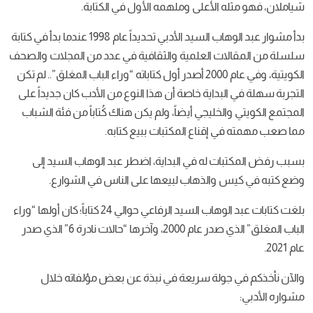
شياملان، فهو مثله الأعلى وملهمه الأول في الكتابة.
بدأ مشوار عبد الوهاب السيد الأدبي تحديداً عام 1998 عندما بدأ في كتابة
سلسلة من المقالات العلمية والثقافية في عدد من المجلات والصحف
الكويتية، وفي عام 2000 أصدر أول كتاباته “وراء الباب المغلق”.. لم تكن
التجربة سهلة في البداية خاصة أن هذا النوع من الأدب كان جديداً على
المجتمع الكويتي والخليجي أيضاً، ولم يكن هناك كُتاباً من فئة الشباب
مما صعب مهمته في إقناع المكتبات ببيع كتابه.
بسبب رفض المكتبات له في البداية، اضطر عبد الوهاب السيد إلى
وضع كتبه في كيس والذهاب لبيعها على الناس في الشوارع.
بلغت كتابات عبد الوهاب السيد الرفاعي حوالي 24 كتاباً؛ كان أولها “وراء
الباب المغلق” الذي صدر عام 2000، وآخرها “حالات نادرة 6” الذي صدر
عام 2021.
والآن نأخذكم في جولة سريعة في نبذة عن بعض مؤلفاته خلال
مشواره الأدبي: