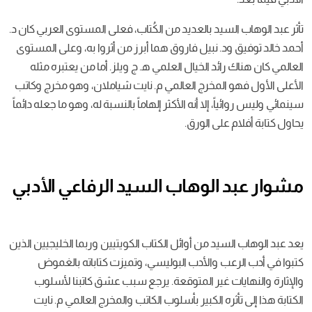
تأثر عبد الوهاب السيد بالعديد من الكُتاب، فعلى المستوى العربي كان د.
أحمد خالد توفيق ود. نبيل فاروق هما أبرز من أثروا به، وعلى المستوى
العالمي كان هناك رائد الخيال العلمي ه‍. ج ويلز. أما من يعتبره مثله
الأعلى الأول فهو المخرج العالمي م. نايت شياملان، وهو مخرج وكاتب
سينمائي وليس روائياً، إلا أنه الأكثر إلهاماً بالنسبة له، وهو ما جعله دائماً
يحاول كتابة أفلام على الورق.
مشوار عبد الوهاب السيد الرفاعي الأدبي
يعد عبد الوهاب السيد من أوائل الكتاب الكويتيين وربما الخليجيين الذين
كتبوا في أدب الرعب والأدب البوليسي، وتميزت كتاباته بالغموض
والإثارة والنهايات غير المتوقعة. يرجع سبب عشق كاتبنا لأسلوب
الكتابة هذا إلى تأثره الكبير بأسلوب الكاتب والمخرج العالمي م. نايت