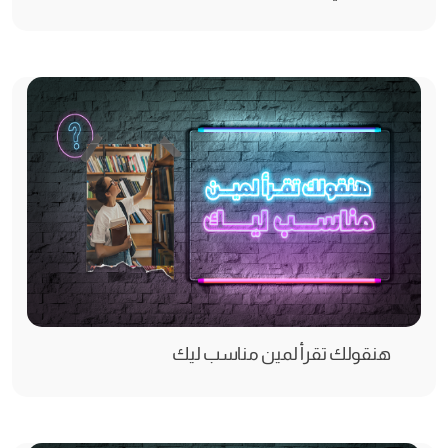
هنقولك تقرأ لمين مناسب ليك