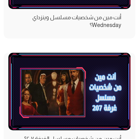
أنت مين من شخصيات مسلسل وينزداي
Wednesday؟
أنت مين من شخصيات مسلسل الغرفة ٢٠٧؟