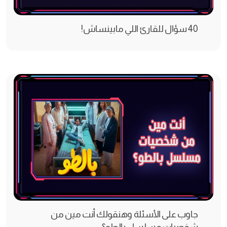
40 سؤال للقارئ اللي مابينساش!
جاوب على الأسئلة وهنقولك أنت مين من