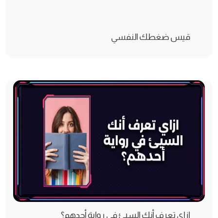
قيس ضغطك النفسي
ازاي تعرف أنك السيئ في رواية أحدهم؟