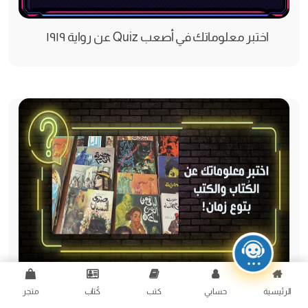
اختبر معلوماتك في أصعب Quiz عن رواية ١٩١٩
اختبر معلوماتك عن الكتب والروايات القديمة؟!
الرئيسية
حسابي
كتب
كُتاب
متجر