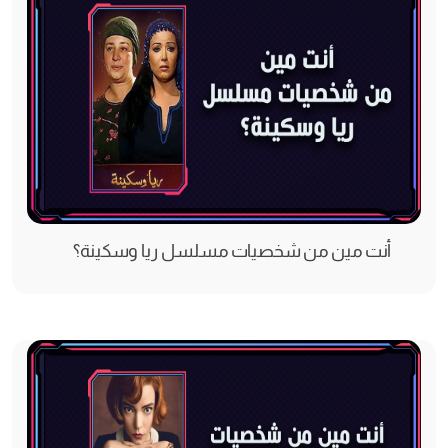
أنت مین من شخصیات مسلسل ریا وسكینة؟