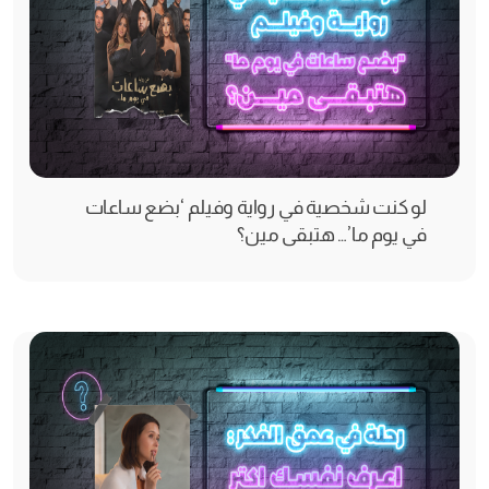
لو كنت شخصية في رواية وفيلم ‘بضع ساعات
في يوم ما’… هتبقى مين؟