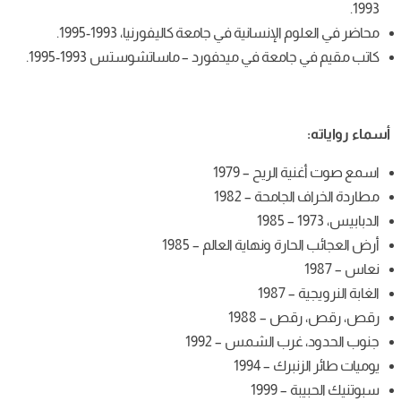
سانية في جامعة كاليفورنيا، 1993-1995.
ة في ميدفورد – ماساتشوستس 1993-1995.
يح – 1979
حة – 1982
ونهاية العالم – 1985
1
 1988
 الشمس – 1992
– 1994
19