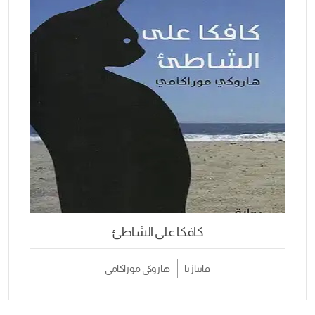
كافكا على الشاطئ
فانتازيا
هاروكي موراكامي