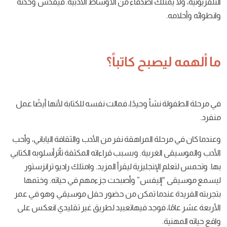
لك
أصدقاء
من
الأوساط
الأدبية
.
فيقدس
وحدته
صبح كاتباً؟
نشأ
وحيدًا، فمالت
نفسه
للكتابة
لأنها
أيضًا
عمل
لة
المراهقة
نفر
من
الأدب
والثقافة
الياباني، وأحب
الغربية
.
وبسبب
قراءاته
المكثفة
تأثرأسلوبه
الكتابي
الإنجليزية
ليقرأ
المزيد
.
وامتلك
راديو
ترانزستور
إليفس
”
وأصبحت
جزءمهم
في
حياته
.
وختمها
ما
تمكن
من
حضور
حفل
موسيقي
وهو
في
عمر
 فوجد
فيهاتعبيد
لطريق
غير
تقليدي
انعكس
على
.