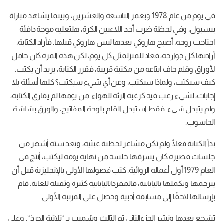
وبعمر
التاسعة
والعشرين، وبينما
يشاهد
مباراة
ة
ضرب
أحد
اللاعبين
الكرة، هلتعليه
موجة
دافئة
هاروكي
بعدها
ليس
هاروكي
قبلها
.
فأراد
الكتابة،
فعاد
للمنزلمثل
كل
يوم، لكن
هذه
المرة
كان
حامل
بتاعه
من
مكتبة
قريبة، فقرر
الكتابة، يريد
أن
يكتب
.
ا
سيكتب، وعن
أي
شيء
سيكتب؟ كلها
أسئلة
بلا
فيه
كرغبة
الرئة
للهواء
.
من
يومها
لم
يفارق
الكتابة،
قط
استبدل
القلم
بلوحة
المفاتيح، والورق
بشاشة
تكن
مشاعر
لحظية
عبثية، وبعد
ستة
أشهر
من
ن
يسرقها
خلسة
من
نهاية
يومه
ليكتب، أنتج
في
له
الروائية
.
كتب
فصولها
الأولى
بالإنجليزية
قبل
أن
اليابانية، فالمفرداتاليابانية
كثيرة
وثقيلة
للغاية
.
قام
سابقة
أدبية
وحصل
على
المرتبة
الأولى
.
الجزءالثاني
ثم
الثالث
وسُميت
بـ
“
ثلاثية
الجرذ
“.
وعلى