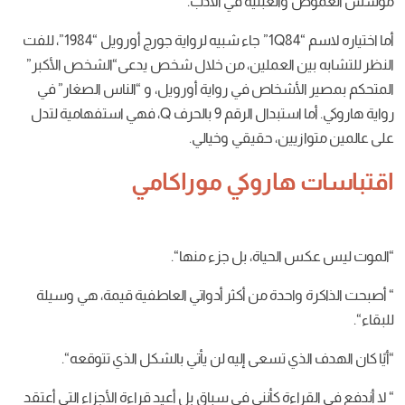
والعبثية
في
الأدب
.
جاء
شبيه
لرواية
جورج
أورويل “1984”، للفت
لعملين، من
خلال
شخص
يدعى
“
الشخص
الأكبر
”
أشخاص
في
رواية
أورويل، و
“
الناس
الصغار
”
في
تبدال
الرقم
9
بالحرف
Q
، فهي
استفهامية
لتدل
ين، حقيقي
وخيالي
.
اروكي موراكامي
الحياة، بل
جزء
منها
“.
حدة
من
أكثر
أدواتي
العاطفية
قيمة، هي
وسيلة
تسعى
إليه
لن
يأتي
بالشكل
الذي
تتوقعه
“.
ة
كأنني
في
سباق
بل
أعيد
قراءة
الأجزاء
التي
أعتقد