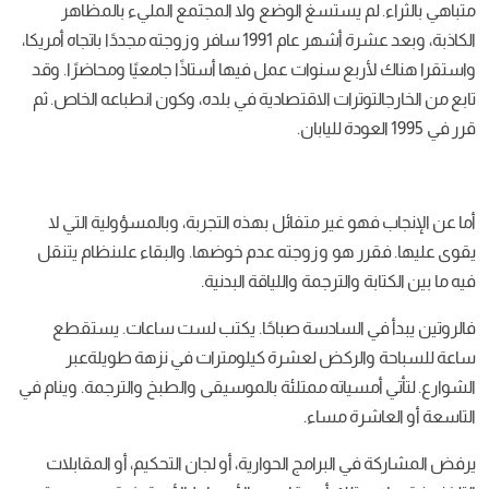
ستسغ
الوضع
ولا
المجتمع
المليء
بالمظاهر
أشهر
عام
1991
سافر
وزوجته
مجددًا
باتجاه
أمريكا،
ع
سنوات
عمل
فيها
أستاذًا
جامعيًا
ومحاضرًا
.
وقد
رات
الاقتصادية
في
بلده، وكون
انطباعه
الخاص
.
ثم
ة
لليابان
.
غير
متفائل
بهذه
التجربة، وبالمسؤولية
التي
لا
و
وزوجته
عدم
خوضها
.
والبقاء
علىنظام
يتنقل
الترجمة
واللياقة
البدنية
.
سادسة
صباحًا
.
يكتب
لست
ساعات
.
يستقطع
ركض
لعشرة
كيلومترات
في
نزهة
طويلةعبر
اته
ممتلئة
بالموسيقى
والطبخ
والترجمة
.
وينام
في
مساء
.
ي
البرامج
الحوارية، أو
لجان
التحكيم، أو
المقابلات