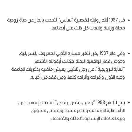
نتج روايته القصيرة “نعاس”. تتحدث بإيجاز عن حياة زوجية
ات كل ذلك على أبطالها.
 عام 1987 يقرر تتغير مساره الأدبي المعروف بالسريالية،
ية البحتة، فكانت أيقونته الأشهر
”. عن رجل ثلاثيني يعيش ماضيه بذكريات الجامعة
حه وأتراحه كلها، ومن فقد من أحبابه.
نتج لنا عام 1988 “رقص، رقص، رقص”. تتحدث بإسهاب عن
قدمة وبنظرة سوداوية تصل لتسويق
سانية كالعائلة والأصدقاء.