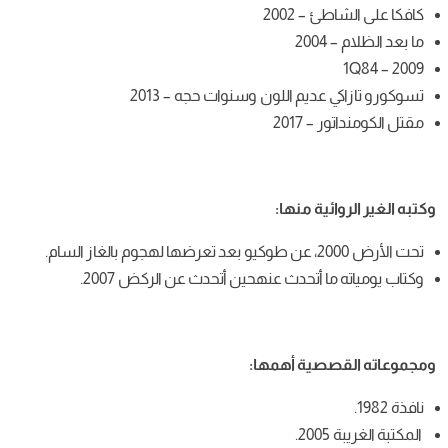
 2002
يم اللون وسنوات حجه – 2013
201
ة منها:
أتحدث عنهحين أتحدث عن الركض 2007.
ية أهمها: