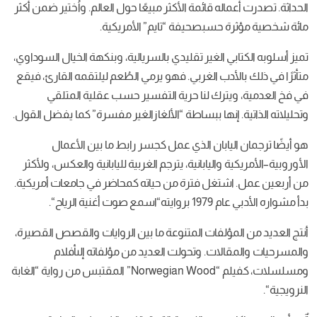
له قائمة الأكثر مبيعًا حول العالم. واُختير ضمن أكثر
حسبصحيفة “تايم” الأمريكية.
 الغير تقليدي بالسريالية، وبنكهة الخيال السوداوي،
أدب الغربي. فهو يرمي الطُعم ليلتقمه القارئ، فيقع
ترك لنا حرية التفسير حسب عقلية المتلقي
 إنها ببساطة “الألغازالغير مفسرة” كما يفضل القول.
يابان الذي عمل كجسر رابط ما بين الأعمال
واليابانية، يترجم الغربية لليابانية والعكس، ولأكثر
تغل فترة من حياته كمحاضر في جامعات أمريكية.
 الرياح“.
ؤلفات المتنوعة ما بين الروايات والقصص القصيرة،
ات. وتحولت العديد من مؤلفاته إلىأفلام
ومسلسلات، كفيلم “Norwegian Wood” المقتبس من رواية “الغابة