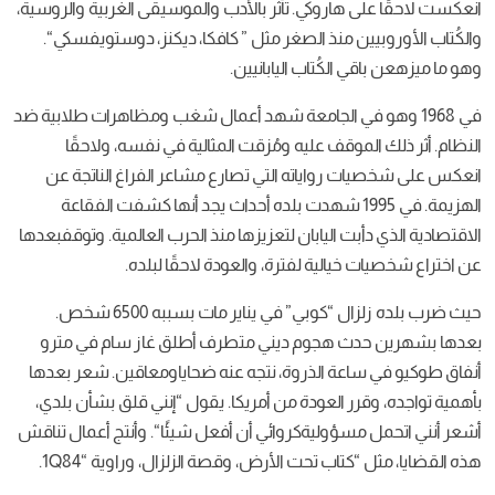
ى
هاروكي
.
تأثر
بالأدب
والموسيقى
الغربية
والروسية،
منذ
الصغر
مثل
”
كافكا، ديكنز، دوستويفسكي
“.
قي
الكُتاب
اليابانيين
.
الجامعة
شهد
أعمال
شغب
ومظاهرات
طلابية
ضد
وقف
عليه
ومُزقت
المثالية
في
نفسه، ولاحقًا
ات
رواياته
التي
تصارع
مشاعر
الفراغ
الناتجة
عن
هدت
بلده
أحداث
يجد
أنها
كشفت
الفقاعة
بت
اليابان
لتعزيزها
منذ
الحرب
العالمية
.
وتوقفبعدها
ت
خيالية
لفترة، والعودة
لاحقًا
لبلده
.
ال
“
كوبي
”
في
يناير
مات
بسببه
6500
شخص
.
ث
هجوم
ديني
متطرف
أطلق
غاز
سام
في
مترو
اعة
الذروة، نتجه
عنه
ضحاياومعاقين
.
شعر
بعدها
ر
العودة
من
أمريكا
.
يقول
“
إنني
قلق
بشأن
بلدي،
ؤوليةكروائي
أن
أفعل
شيئًا
“.
وأنتج
أعمال
تناقش
كتاب
تحت
الأرض، وقصة
الزلزال، وراوية
“1Q84.