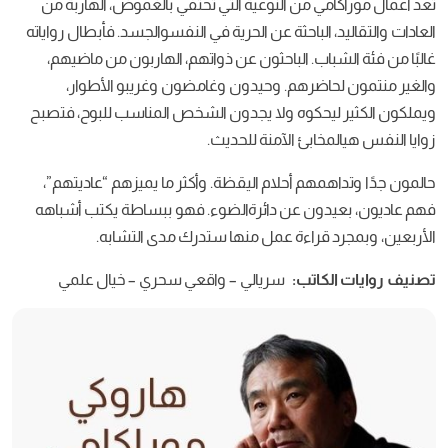
ي من النوعية التي تحتفي بالغموض، الهاربة من
الباحثة عن الحرية في النفسوالجسد. فأبطال رواياته
اب. الباحثون عن ذواتهم، الهاربون من ماضيهم،
ضرهم. وحيدون وغامضون وغريبو الأطوار،
يحكوه ولا يجدون الشخص المناسب للبوح، فتصبح
ابئ الآمنة للحديث.
هم أحلام اليقظة. وأكثر ما يميزهم “عاديتهم”،
ون عن دائرةالضوء. فهو ببساطة يكتب أشباهه
قراءة عمل منها ستدرك مدى التشابه.
اتب:
سريالي – واقعي سحري – خيال علمي