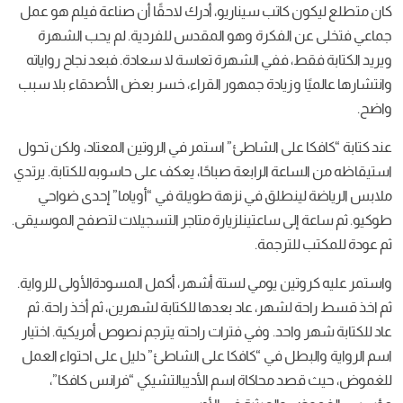
كاتب
سيناريو، أدرك
لاحقًا
أن
صناعة
فيلم
هو
عمل
لفكرة
وهو
المقدس
للفردية
.
لم
يحب
الشهرة
ففي
الشهرة
تعاسة
لا
سعادة
.
فبعد
نجاح
رواياته
يادة
جمهور
القراء، خسر
بعض
الأصدقاء
بلا
سبب
ى
الشاطئ
”
استمر
في
الروتين
المعتاد، ولكن
تحول
اعة
الرابعة
صباحًا، يعكف
على حاسوبه
للكتابة
.
يرتدي
طلق
في
نزهة
طويلة
في
“
أوياما
”
إحدى
ضواحي
ى
ساعتينلزيارة
متاجر
التسجيلات
لتصفح
الموسيقى
.
ترجمة
.
ن
يومي
لستة
أشهر، أكمل
المسودةالأولى
للرواية
.
شهر، عاد
بعدها
للكتابة
لشهرين، ثم
أخذ
راحة
.
ثم
حد
.
وفي
فترات راحته
يترجم
نصوص
أمريكية
.
اختيار
ل
في
“
كافكا
على
الشاطئ
”
دليل
على
احتواء
العمل
د
محاكاة
اسم
الأديبالتشيكي
“
فرانس
كافكا”،