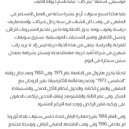
بيتر
كات
”
تيمنًا
باسم
حيوانه
الأليف
.
وات
.
أربع
عشرة
ساعة
من
العمل
المستمر
في
كان
الشباب
في
سنه
رجال
شركات
.
يؤمنمصاريف
ه
.
يدور
كالطاحونة
ما
بين
تقديم
المشروبات
للزبائن،
غيير
التسجيلات
الموسيقية
.
يسترق
سويعات
بتغي
من
هذه
الحياة
حريته
ليس
إلا
.
لا
يريد
راتب
ُقيد
حريته
.
مهمللصحته
ويسجر
بشراهة
بمعدل
اليوم
.
من
الجامعة
عام
1975.
وفي
1980
وبعد
نجاح
روايته
قائمة
الأكثرمبيعًا، يقرر
الزوجان
بيع
كتابة، والتحول
لنظام
الأكل
الصحي
والاستيقاظ
ثالثة
والثلاثينوبعد
إيقاف
التدخين
تراكمت
الدهون
لركض
ووجد
فيه
التركيز
المنشود
.
را
مغادرة
اليابان
لمدة
خمس
سنوات
باتجاه
أوروبا
.
ي
وقت
الاقتصاد
الضبابي لليابان، ووسط
مجتمع