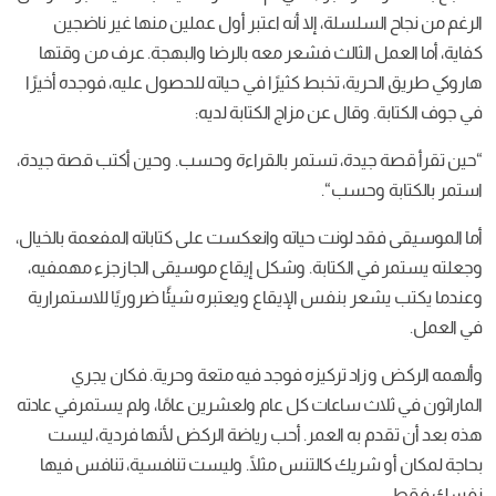
لة، إلا
أنه
اعتبر
أول
عملين
منها
غير
ناضجين
الث
فشعر
معه
بالرضا
والبهجة
.
عرف
من
وقتها
ية، تخبط
كثيرًا
في
حياته
للحصول
عليه، فوجده
أخيرًا
ال
عن
مزاج الكتابة
لديه
:
ة، تستمر
بالقراءة
وحسب
.
وحين
أكتب
قصة
جيدة،
سب
“.
لونت
حياته
وانعكست
على
كتاباته
المفعمة
بالخيال،
الكتابة
.
وشكل
إيقاع
موسيقى
الجازجزء
مهم
فيه،
بنفس
الإيقاع
ويعتبره
شيئًا
ضروريًا
للاستمرارية
د
تركيزه
فوجد
فيه
متعة
وحرية
.
فكان
يجري
اعات
كل
عام
ولعشرين
عامًا، ولم
يستمرفي
عادته
ه
العمر
.
أحب
رياضة
الركض
لأنها
فردية، ليست
يك
كالتنس
مثلًا
.
وليست تنافسية، تنافس
فيها