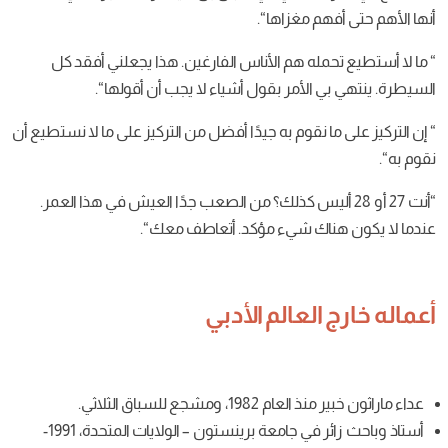
م
مغزاها
“.
له
هم
الأناس
الفارغين
.
هذا
يجعلني
أفقد
كل
ي
الأمر
بقول
أشياء
لا
يجب
أن
أقولها
“.
قوم
به
جيدًا
أفضل
من
التركيز
على
ما
لا
نستطيع
أن
كذلك؟ من
الصعب
جدًا
العيش
في
هذا
العمر
.
ك
شيء
مؤكد
.
أتعاطف
معك
“.
لعالم الأدبي
ومشجع للسباق الثلاثي.
أستاذ وباحث زائر في جامعة برينستون – الولايات المتحدة، 1991-