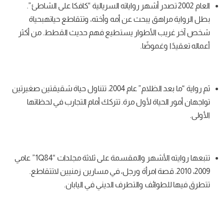
200 تصدر أشهر رواياته السريالية “كافكا على الشاطئ”.
ق يبحث عن أمه وأخته، وتتقاطع حياتهبحياة
لأطوار يستطيع فهم حديث القطط. من أكثر
موضًا.
ثم رواية “ما بعد الظلام” عام 2004. تتناول حياة شقيقتين صغيرتين
ياة لأول مرة. تتركك أمام التجارب في لحظاتها
تتبعها روايته الأشهر والمقسمة على ثلاثة مجلدات “1Q84” عامي
2010. قصة امرأة ورجل، في مسارين زمنيين لاتتقاطع.
ئف والتطرف الديني في اليابان.