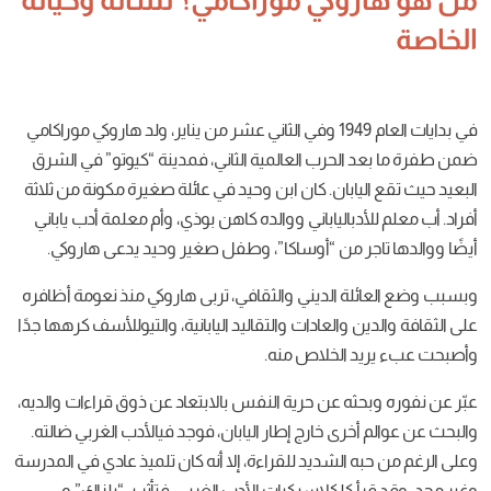
وفي
الثاني
عشر
من
يناير، ولد
هاروكي
موراكامي
الحرب
العالمية
الثاني، فمدينة
“
كيوتو
”
في
الشرق
ابان
.
كان
ابن
وحيد
في
عائلة
صغيرة
مكونة
من
ثلاثة
الياباني
ووالده
كاهن
بوذي، وأم
معلمة
أدب
ياباني
ن
“
أوساكا”، وطفل
صغير
وحيد
يدعى
هاروكي
.
لة
الديني
والثقافي، تربى
هاروكي
منذ
نعومة
أظافره
والعادات
والتقاليد
اليابانية، والتيوللأسف
كرهها
جدًا
الخلاص
منه
.
ه
عن
حرية
النفس
بالابتعاد
عن
ذوق
قراءات
والديه،
خرى
خارج
إطار
اليابان، فوجد
فيالأدب
الغربي
ضالته
.
الشديد
للقراءة، إلا
أنه
كان
تلميذ
عادي
في
المدرسة
كلكلاسيكيات
الأدب
الغربي، فتأثر
بـ
“
بلزاك
”
و