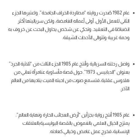
صُدرت روايته “مطاردة الخراف الجامحة”. واعتبرها الجزء
ل. أولى أعماله الغامضة، ولكن سرياليتها أكثر
عقيد. وتحكي عن شخص يحاول البحث عن خروف به
لى الأحداث الشيقة.
واصل رحلته السريالية وأنتج عام 1985 الجزء الثالث من “ثلاثية الجرذ”
بعنوان “الدبابيس، 1973”. حول قصة مأساوية عنامرأة تعاني من
سمع صوت من احبته الميت يناديها من العالم
أنتج رواية بجزأين “أرض العجائب الحارة ونهاية العالم”.
لمي بالغموض بالقصة البوليسيةبالعلاقات
 عمل غامض وخيالي كعادته.