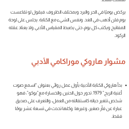
ر
والبرد
وبمختلف
الظروف
.
فيقول
لو
تقاعست
الغد
.
ونفس
الشيء
مع
الكتابة
.
يجلس على
لوحة
يوم، حتى
يضبط
المقياس
الأدبي
ولا
يعتاد
عقله
وكي موراكامي
الأدبي
بة الأدبية بأول عمل روائي بعنوان “اسمع صوت
أغنية الريح” 1979. تدور حول الحنين والخسارة مع”بوكو”، فهو
 كاستقالته من العمل، والتعرف على صديق
ير، وغيرها. وكلها تحدث في تسعة عشر يومًا