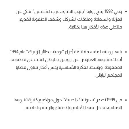
1 ينتج رواية “جنوب الحدود، غرب الشمس”. تحكي عن
 وعلاقات الشركاء وشغف الطفولة القديم،
ر هنا بكثافة.
يليها روايته المقسمة لثلاثة أجزاء “يوميات طائر الزنبرك” عام 1994.
لغموض عن زوجين يحاولان البحث عن قطتهما
الفكرة الأساسية يدس أفكار تتناول قضايا
تصدر “سبوتنيك الحبيبة”، حول مواضيع كثيرة تشوبها
يها الأحلام والاختفاء والرغبة والجاذبية.