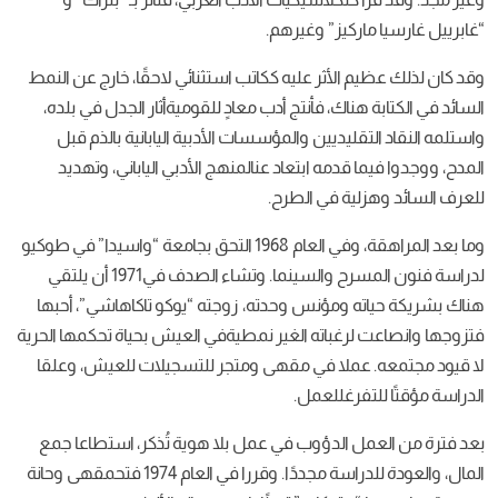
كيز
”
وغيرهم
.
م
الأثر
عليه
ككاتب
استثنائي
لاحقًا، خارج
عن
النمط
اك، فأنتج
أدب
معادٍ للقوميةأثار
الجدل
في
بلده،
ليديين
والمؤسسات
الأدبية
اليابانية
بالذم
قبل
قدمه
ابتعاد
عنالمنهج
الأدبي
الياباني، وتهديد
ية
في
الطرح
.
 وفي
العام
1968
التحق
بجامعة
“
واسيدا
”
في
طوكيو
رح
والسينما
.
وتشاء
الصدف
في
1971
أن
يلتقي
ه
ومؤنس
وحدته، زوجته
“
يوكو
تاكاهاشي”، أحبها
لرغباته
الغير
نمطيةفي
العيش
بحياة
تحكمها
الحرية
لا
في
مقهى
ومتجر
للتسجيلات
للعيش، وعلقا
رغللعمل
.
ل
الدؤوب
في
عمل
بلا
هوية
تُذكر، استطاعا
جمع
اسة
مجددًا
.
وقررا
في
العام
1974
فتحمقهى
وحانة