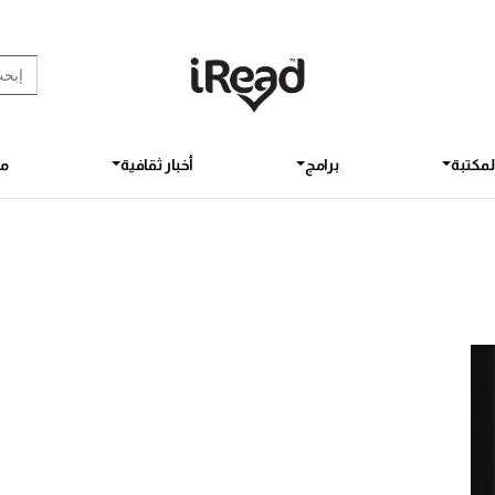
rch Button
earch
for:
لمكتبة
برامج
أخبار ثقافية
مق