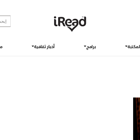
rch Button
earch
for:
لمكتبة
برامج
أخبار ثقافية
مق