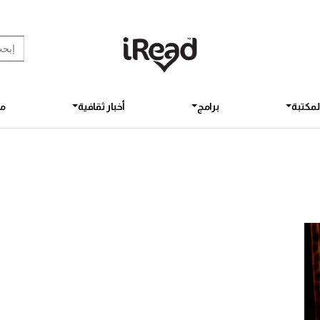
rch Button
earch
for:
لمكتبة
برامج
أخبار ثقافية
مق