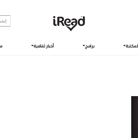
rch Button
earch
for:
لمكتبة
برامج
أخبار ثقافية
مق