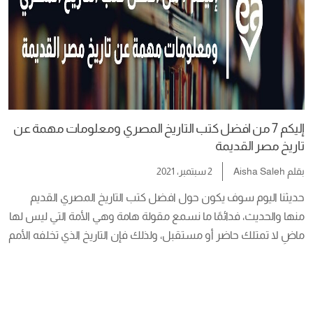
إليكم 7 من افضل كتب التاريخ المصري ومعلومات مهمة عن
تاريخ مصر القديمة
بقلم
Aisha Saleh
2 سبتمبر، 2021
حديثنا اليوم سوف يكون حول افضل كتب التاريخ المصري القديم 
منها والحديث، فدائمًا ما نسمع مقولة هامة وهي الأمة التي ليس لها 
لأبنائها هو الركيزة الأساسية التي يرتكز عليها جميع الأجيال القادمة. 
ولا ننكر جميعًا حقيقة أن التاريخ المصري تغمره الأحداث والمواقف 
السياسية […]