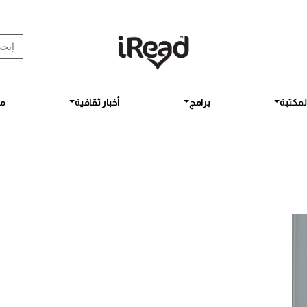
rch Button
earch
for:
لمكتبة
برامج
أخبار ثقافية
مق