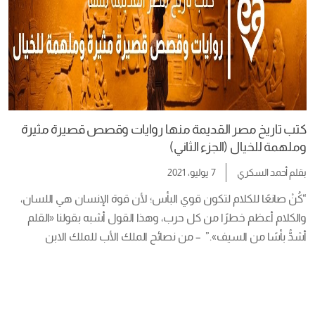
كتب تاريخ مصر القديمة منها روايات وقصص قصيرة مثيرة
وملهمة للخيال (الجزء الثاني)
بقلم
أحمد السكري
7 يوليو، 2021
“كُنْ صانعًا للكلام لتكون قوي البأس؛ لأن قوة الإنسان هي اللسان، 
والكلام أعظم خطرًا من كل حرب، وهذا القول أشبه بقولنا «القلم 
أشدُّ بأسًا من السيف».”  – من نصائح الملك الأب للملك الابن 
«مريكارع» الأسرة العاشرة. “عليك أن توجِّه قلبك لقراءة الكتب،……. 
تأمَّلْ! لا شيء يفوق الكتب.”  – من تعاليم «خيتي بن دواوف» لابنه 
«بيبي». […]