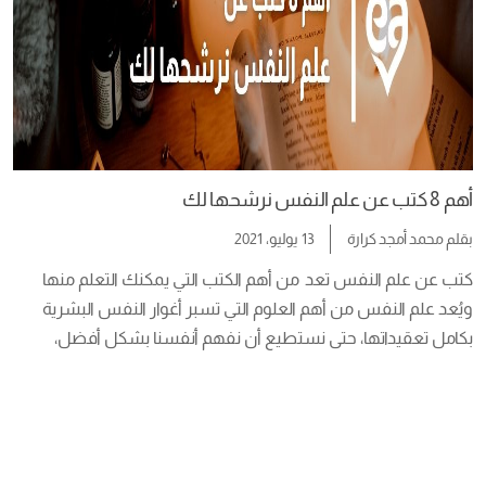
أهم 8 كتب عن علم النفس نرشحها لك
بقلم
محمد أمجد كرارة
13 يوليو، 2021
كتب عن علم النفس تعد  من أهم الكتب التي يمكنك التعلم منها 
ويُعد علم النفس من أهم العلوم التي تسبر أغوار النفس البشرية 
بكامل تعقيداتها، حتى نستطيع أن نفهم أنفسنا بشكل أفضل، 
ولنُجيب على السؤال الوجودي الأزلي: من نحن؟ من نكون؟ كتب عن 
علم النفس ستساعدك على تحليل وفهم شخصيتك وتحسينها 
والتطوير من ذاتك، كذلك ستساعدك […]