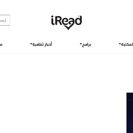
rch Button
earch
for:
لمكتبة
برامج
أخبار ثقافية
مق