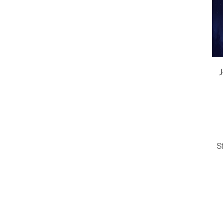
ر
ذهنهم موسيقى سلسلة الأفلام الأمريكية الأشهر Star 
wars  (حرب النجوم) للملحن ومؤلف الموسيقى الشهير 
John Williams . و مع وجود صور عن سيوف الليزر، بوابات 
الإنتقال الآني، كائنات فضائية، قوى خارجية شريرة تحاول 