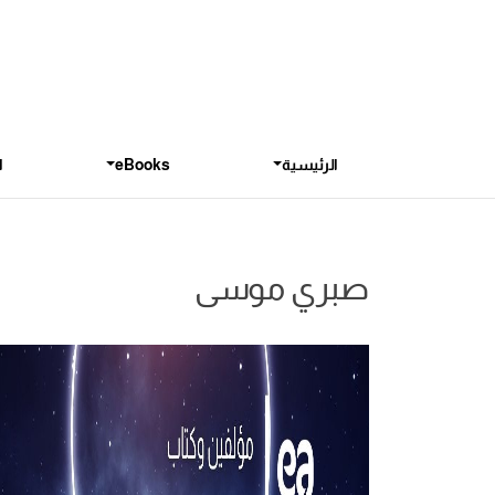
الرئيسية
eBooks
ا
صبري موسى