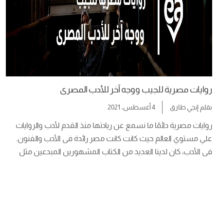
روايات مصرية للجيب ووجه آخر للأدب المصرى
بقلم
إنجي طارق
4 أغسطس، 2021
روايات مصرية دائمًا ما نسمع عن ريادتها منذ القدم لأدب والروايات 
علي مستوي العالم حيث كانت كانت مصر رائدة فى الأدب والفنون. 
فى الأدب، كان لدينا العديد من الكتاب المشهورين المبدعين مثل 
إحسان عبد القدوس، توفيق الحكيم،طه حسين، يوسف إدريس، 
وبالتأكيد نجيب محفوظ أديب نوبل. رغم عظمة هؤلاء الكتب إلا أن 
كان عدد القراء من […]