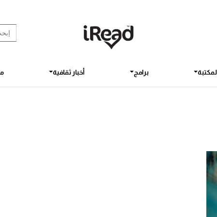
rch Button
earch
for:
لمكتبة
برامج
أخبار ثقافية
مق