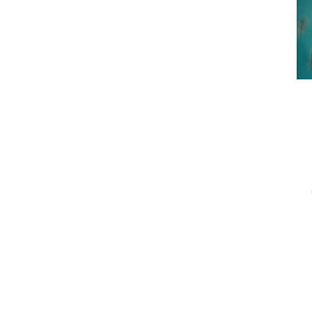
الاجتماعي في تصرفاتنا وتعاملاتنا اليومية مع الآخرين، أم 
مرتبطين، كلاهما مرآة لنا.  كل هذا يبدأ من التربية الدينية 
السليمة للطفل في عمر مبكر لذلك نقدم لكم مجموعة 
من كتب دينية للأطفال، فكلما عمل الوالدين على التربية 