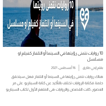
10 روايات نتمنى رؤيتها في السينما أو التلفاز كفيلم او
مسلسل
بقلم
إنجي طارق
16 أغسطس، 2021
هناك روايات نتمنى رؤيتها في السينما أو التلفاز فهل سيتحقق 
حلمنا، فكتابة الروايات تختلف بالتأكيد عن كتابة السيناريو. على مر 
العصور، كانت القصص والروايات هى الملهم الأول لكتاب السيناريو 
لإصدار أى فيلم أو مسلسل. ظهرت بعد ذلك فكرة تحويل الكلمات 
على أوراق الكتب والروايات إلى مشاهد : صوت وصورة على شاشات 