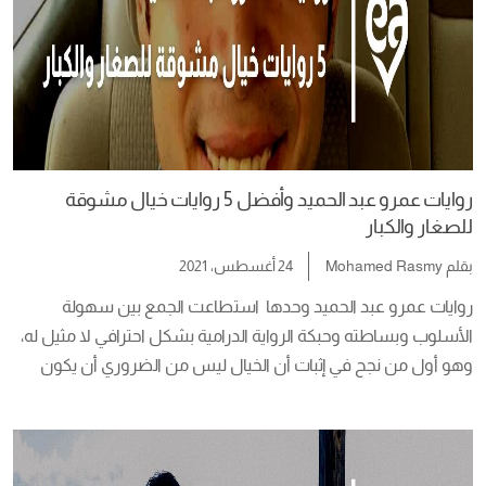
روايات عمرو عبد الحميد وأفضل 5 روايات خيال مشوقة
للصغار والكبار
بقلم
Mohamed Rasmy
24 أغسطس، 2021
روايات عمرو عبد الحميد وحدها  استطاعت الجمع بين سهولة 
الأسلوب وبساطته وحبكة الرواية الدرامية بشكل احترافي لا مثيل له، 
وهو أول من نجح في إثبات أن الخيال ليس من الضروري أن يكون 
بعيدًا عن المنطق، بل على العكس فالمنطقية هي أساس الخيال، 
أبدع في مجال كتابة روايات خيال مشوقة. استطاع كسب رأي القراء 
والنقاد الذين […]