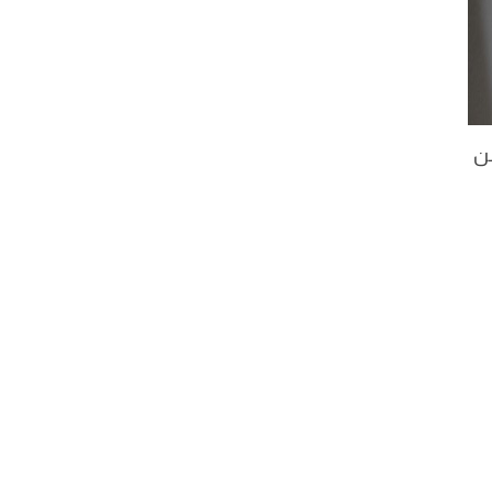
من
معينة إلى القراء 
بأسلوب فكاهي مضحك في إطار مجموعة من حكايات أو 
روايات كوميدية أمر لا يتقنه سوى القليلين. حيث يتطلب 
]