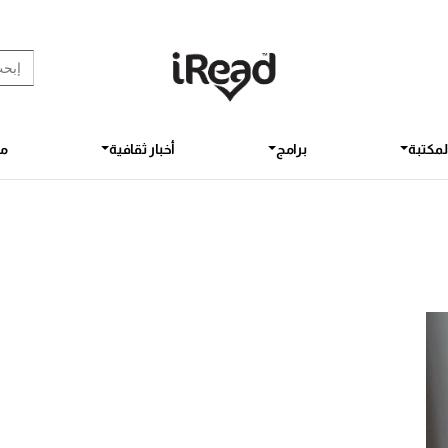
rch Button
earch
for:
لمكتبة
برامج
أخبار ثقافية
مق