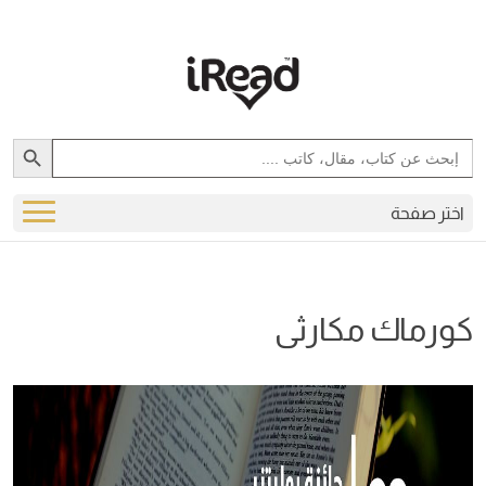
Search Button
Search
for:
اختر صفحة
كورماك مكارثى