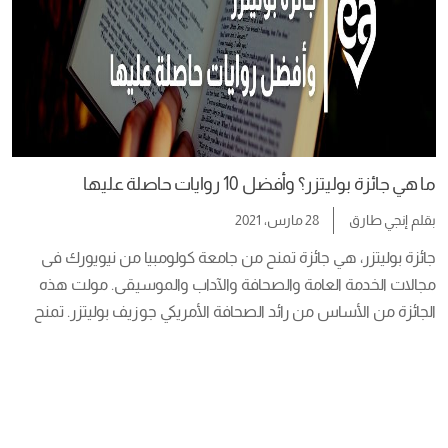
ما هي جائزة بوليتزر؟ وأفضل 10 روايات حاصلة عليها
بقلم
إنجي طارق
28 مارس، 2021
جائزة بوليتزر، هي جائزة تمنح من جامعة كولومبيا من نيويورك فى 
مجالات الخدمة العامة والصحافة والآداب والموسيقى. مولت هذه 
الجائزة من الأساس من رائد الصحافة الأمريكي جوزيف بوليتزر. تمنح 
الجائزة فى شهر مايو من كل عام منذ عام ١٩١٧م بتوصية من هيئة 
جوائز بوليتزر المكونة من محكمين تعينهم الجامعة بنفسها. يصل 
عدد الجوائز الممنوحة واحد […]