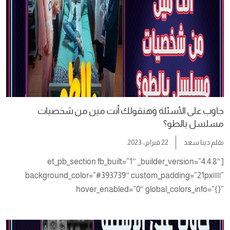
type=”3_5″ _builder_version=”4.4.8″ global_colors_info=”{}”]
[et_pb_image src=”https://ireadhub.com/wp-
content/uploads/2023/03/4-2.png” alt=”أنت مين من شخصيات 
كيرة والجن؟ ” title_text=”4 2″ _builder_version=”4.14.1″ 
global_colors_info=”{}”][/et_pb_image][et_pb_code 
_builder_version=”4.14.1″ global_colors_info=”{}”][wp_quiz 
id=”43819″][/et_pb_code][et_pb_divider 
_builder_version=”4.4.8″ global_colors_info=”{}”]
جاوب على الأسئلة وهنقولك أنت مين من شخصيات
[/et_pb_divider][et_pb_blog posts_number=”6″ 
مسلسل بالطو؟
include_categories=”404″ show_author=”off” show_date=”off” 
بقلم
دينا سعد
22 فبراير، 2023
show_categories=”off” show_excerpt=”off” 
show_pagination=”off” _builder_version=”4.4.8″ 
[et_pb_section fb_built=”1″ _builder_version=”4.4.8″ 
header_text_color=”rgba(0,0,0,0)” global_colors_info=”{}”]
background_color=”#393739″ custom_padding=”21px|||||” 
[/et_pb_blog][/et_pb_column][et_pb_column type=”1_5″ 
hover_enabled=”0″ global_colors_info=”{}” 
_builder_version=”4.4.8″ global_colors_info=”{}”]
sticky_enabled=”0″][et_pb_row 
[/et_pb_column][/et_pb_row][/et_pb_section]
column_structure=”1_5,3_5,1_5″ _builder_version=”4.4.8″ 