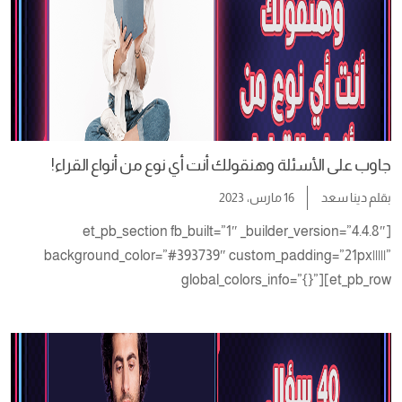
جاوب على الأسئلة وهنقولك أنت أي نوع من أنواع القراء!
بقلم
دينا سعد
16 مارس، 2023
[et_pb_section fb_built=”1″ _builder_version=”4.4.8″ 
background_color=”#393739″ custom_padding=”21px|||||” 
global_colors_info=”{}”][et_pb_row 
column_structure=”1_5,3_5,1_5″ _builder_version=”4.4.8″ 
custom_padding=”2px|||||” global_colors_info=”{}”]
[et_pb_column type=”1_5″ _builder_version=”4.4.8″ 
global_colors_info=”{}”][/et_pb_column][et_pb_column 
type=”3_5″ _builder_version=”4.4.8″ global_colors_info=”{}”]