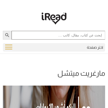
Search Button
Search
for:
اختر صفحة
مارغريت ميتشل