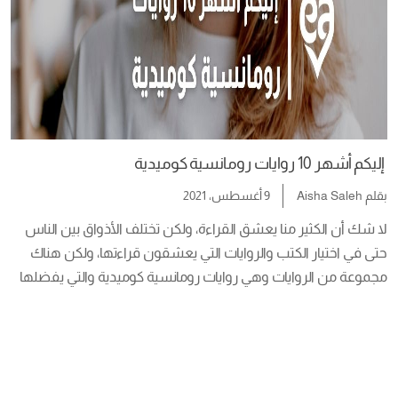
إليكم أشهر 10 روايات رومانسية كوميدية
بقلم
Aisha Saleh
9 أغسطس، 2021
لا شك أن الكثير منا يعشق القراءة، ولكن تختلف الأذواق بين الناس 
حتى في اختيار الكتب والروايات التي يعشقون قراءتها، ولكن هناك 
مجموعة من الروايات وهي روايات رومانسية كوميدية والتي يفضلها 
الكثير والكثير لما تتضمنه من محتوى شيق وممتع. كما أنها تجعلك 
تقضي وقت فراغك في القيام بشيء تحبه ولذلك جمعنا لكم الآن 
أفضل ما […]