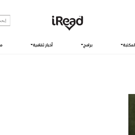
rch Button
earch
for:
لمكتبة
برامج
أخبار ثقافية
مق