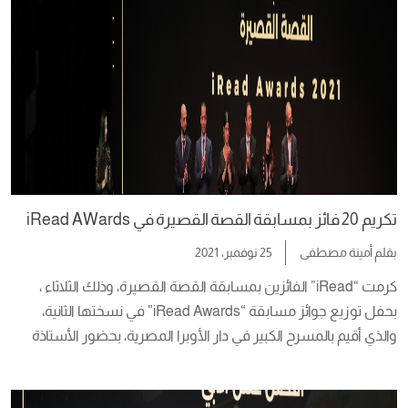
والإعلاميين والكُتاب، […]
تكريم 20 فائز بمسابقة القصة القصيرة في iRead AWards
بقلم
أمينة مصطفى
25 نوفمبر، 2021
كرمت “iRead” الفائزين بمسابقة القصة القصيرة، وذلك الثلاثاء ، 
بحفل توزيع جوائز مسابقة “iRead Awards” في نسختها الثانية، 
والذي أقيم بالمسرح الكبير في دار الأوبرا المصرية، بحضور الأستاذة 
شيرين راشد عضو مجلس إدارة مؤسسة iRead، المهندسة إنجي 
الصبان عضو مجلس إدارة iRead، والكاتب السيناريست أحمد مراد. 