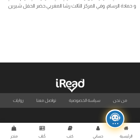
و حمادة الرسام، وفي المركز الثالث رشا المغربي.حضر الحفل شيرين 
راشد، المدير التنفيذي لآي ريد، و أعضاء مجلس إدارة آي ريد، أحمد مراد 
وانجي الصبان. كما حضر أعضاء لجنة التحكيم المصور كريم الحيوان، 
المستشارة الفنية […]
من نحن
سياسة الخصوصية
تواصل معنا
روايات
الرئيسية
حسابي
كتب
كُتاب
متجر