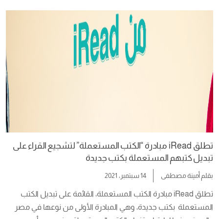
المصري: المُحفز الأساسي كان فكرة التيه .. تيه المجتمع وإزاي 
الإنسان كفرد يقدر […]
تطلق iRead مبادرة “الكتب المستعملة” لتشجيع القراء على
تبديل كتبهم المستعملة بكتب جديدة
بقلم
أمينة مصطفى
14 سبتمبر، 2021
تطلق iRead مبادرة الكتب المستعملة، القائمة على تبديل الكتب 
المستعملة  بكتب جديدة، وهي المبادرة الأولى من نوعها في مصر 