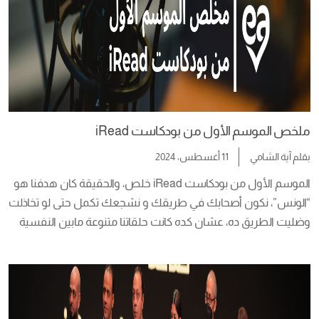
ملخص الموسم الأول من بودكاست iRead
بقلم
آية الشامي
11 أغسطس، 2024
الموسم الأول من بودكاست iRead خلص، والحقيقة كان هدفنا هو 
وضليت الطريق ده، عشان كده كانت حلقاتنا متنوعة مابين النفسية 
والتحفيزية وقصص كتاب تلهمك لخطوات جاية كتير، وفي مقالة 
النهاردة هقولك على ملخص كامل وشامل لكل حلقات الموسم 
الأول. الحلقة الأولى ” إيما وسيما” […]