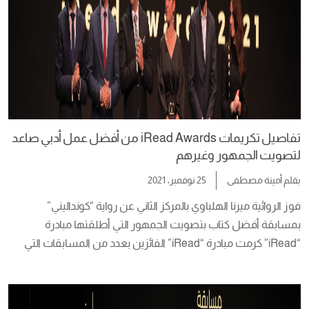
تفاصيل تكريمات iRead Awards من أفضل عمل أدبي صاعد
لتصويت الجمهور وغيرهم
بقلم
أمينة مصطفى
25 نوفمبر، 2021
فوز الروائية ميرنا الهلباوي بالمركز الثاني عن رواية “كونداليني” 
بمسابقة أفضل كتاب بتصويت الجمهور التي أطلقتها مبادرة 
“iRead” كرمت مبادرة “iRead” الفائزين بعدد من المسابقات التي 
أطلقتها المبادرة، وذلك خلال فعاليات حفل توزيع جوائز مسابقة 
“iRead Awards” في نسختها الثانية، والذي أقيم مساء أمس، بدار 
الأوبرا المصرية، وسط لفيف من الشخصيات العامة والفنانين 