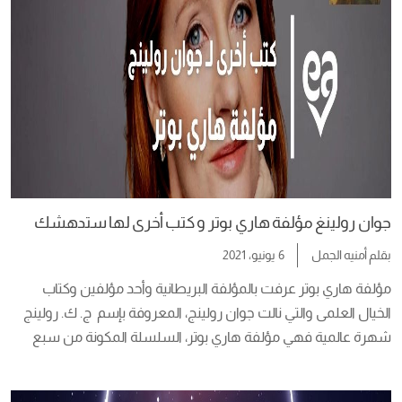
جوان رولينغ مؤلفة هاري بوتر و كتب أخرى لها ستدهشك
بقلم
أمنيه الجمل
6 يونيو، 2021
مؤلفة هاري بوتر عرفت بالمؤلفة البريطانية وأحد مؤلفين وكتاب 
الخيال العلمى والتي نالت جوان رولينج، المعروفة بإسم  ج. ك. رولينج 
شهرة عالمية فهي مؤلفة هاري بوتر، السلسلة المكونة من سبع 
كتب وبيعت أكثر من خمسمائة مليون نسخة حول العالم وتم تحويلها 
إلى سلسلة أفلام من ثمان أجزاء، . نشاط رولينج لم يتوقف عن ذلك 