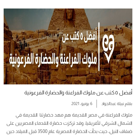
الليزر، بوابات الإنتقال الآني، كائنات فضائية، قوى خارجية شريرة تحاول 
السيطرة على كوكب الأرض، مذنب فضائي […]
أفضل ٥ كتب عن ملوك الفراعنة والحضارة الفرعونية
بقلم
نبيلة عبدالجواد
6 يونيو، 2021
ملوك الفراعنة في مصر القديمة هم مهد حضارتنا  القديمة في 
الشمال الشرقي لأفريقيا، وقد تركزت حضارة القدماء المصريين على 
ضفاف النيل، حيث بدأت الحضارة المصرية عام 3500 قبل الميلاد حين 