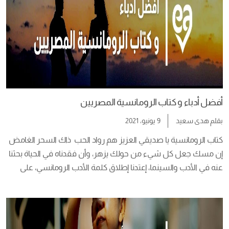
أفضل أدباء و كتاب الرومانسية المصريين
بقلم
هدى سعيد
9 يونيو، 2021
كتاب الرومانسية يا صديقي العزيز هم رواد الحب  ذاك السحر الغامض 
إن مسك جعل كل شيء من حولك يزهر، وأن فقدناه في الحياة بحثنا 
عنه في الأدب والسينما، إعتدنا إطلاق كلمة الأدب الرومانسي، على 
تلك القصص العاطفية المؤثرة والملهمة، إلا أن الحقيقة أن 
الرمانسية مذهب أدبي ظهر في الغرب في منتصف القرن السابع 
عشر. أهم […]