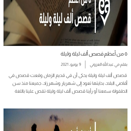
٥ من أعظم قصص ألف ليلة وليلة
بقلم
مي عبدالله العزوني
9 يونيو، 2021
 قصص ألف ليلة وليلة يحكى أن في قديم الزمان وقعت قصص في 
أقاصي البلاد، بدايتها تعود إلى شهريار وشهرزاد، جميعنا منذ سن 
الطفولة سمعنا أو رأينا قصص ألف ليلة وليلة تقص علينا باللغة 
العربية الفصحى، الممتلئة بالمغامرات. لا تخلو قصص ألف ليلة وليلة 
من المواقف الطريفة أو العاطفية، ألغاز وحبكات ومؤامرات تحاك في 
حياة الأبطال، […]