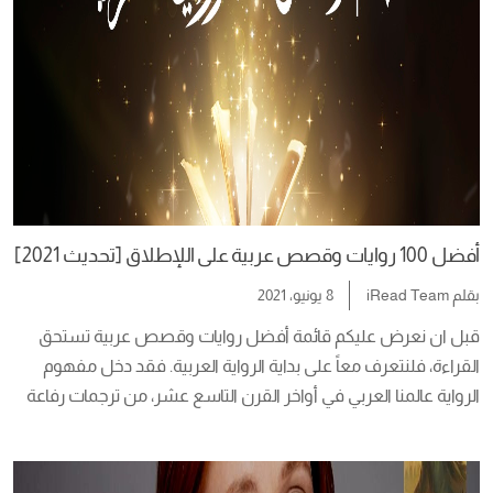
أفضل 100 روايات وقصص عربية على اللإطلاق [تحديث 2021]
بقلم
iRead Team
8 يونيو، 2021
قبل ان نعرض عليكم قائمة أفضل روايات وقصص عربية تستحق 
القراءة، فلنتعرف معاً على بداية الرواية العربية. فقد دخل مفهوم 
الرواية عالمنا العربي في أواخر القرن التاسع عشر، من ترجمات رفاعة 
١٨٩٩ وربما قبل ذلك. ويصعب علينا الجزم بمن بالفعل بدأ كتابة أول 
رواية […]