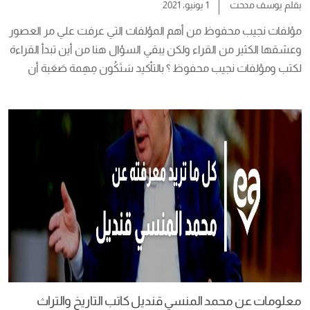
بقلم
يوسف مدحت
1 يونيو، 2021
مؤلفات نجيب محفوظ من أهم المؤلفات التي عرفت علي مر العصور 
وعشقها الكثير من القراء ولكن يبقي السؤال هنا من أين تبدأ القراءة 
لكتب ومؤلفات نجيب محفوظ ؟ بالتأكيد سَتَكُون مِهِمة صَعَبة أن 
نُحاوِل فى مَقال قَصير وَضَع أولي خَطواتَك فى عالَم (نَجيب مَحفوظ)، 
أو حَتي الإشارة لَكَّ بالخَطوة التالية فيه. دُخول عالَم (مَحفوظ) الروائي 
[…]
معلومات عن محمد المنسي قنديل كاتب التاريخ والتراث