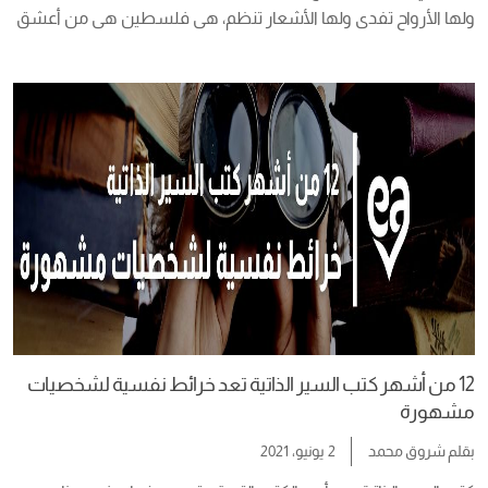
ولها الأرواح تفدى ولها الأشعار تنظم، هى فلسطين هى من أعشق 
“. فلسطين هى درة الدول العربية وهى مهبط الديانات السماوية 
فبها المسجد الأقصى : أولى القبلتين وثالث الحرمين كما يوجد كنيسة 
القيامة والتى […]
12 من أشهر كتب السير الذاتية تعد خرائط نفسية لشخصيات
مشهورة
بقلم
شروق محمد
2 يونيو، 2021