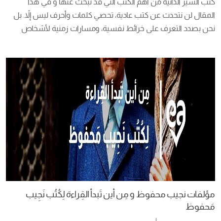
كتب السير الذاتية من أهم الكتب التي قد تبحث عنها و في هذا 
المقال لن نتحدث عن كتب عادية، تحصي كلمات وأحرف ليس إلاّ. بل 
نحن بصدد التعرف على خرائط نفسية، ومسارات زمنية لأشخاص 
تركوا بصمة على جدار الزمن تأبى إلا أن يخلدها التاريخ.  مسارات إيجابية 
كانت أم تشوبها السلبية، كلها ستحكي بإسهاب عن أشخاصها. […]
مؤلفات نجيب محفوظ و مِن أين تَبدأ القِراءة لِكُتُب نَجِيب
مَحفوظ