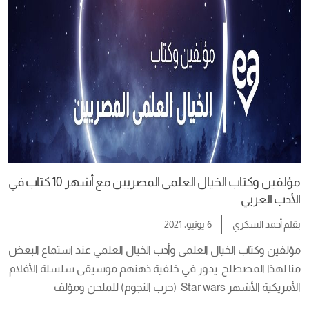
بل […]
مؤلفين وكتاب الخيال العلمى المصريين مع أشهر 10 كتاب في
الأدب العربي
بقلم
أحمد السكري
6 يونيو، 2021
منا لهذا المصطلح  يدور في خلفية ذهنهم موسيقى سلسلة الأفلام 
الأمريكية الأشهر Star wars  (حرب النجوم) للملحن ومؤلف 
الموسيقى الشهير John Williams . و مع وجود صور عن سيوف 