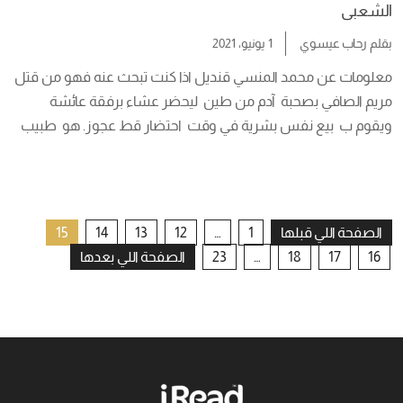
الشعبى
بقلم
رحاب عيسوي
1 يونيو، 2021
معلومات عن محمد المنسي قنديل اذا كنت تبحث عنه فهو من قتل 
مريم الصافي بصحبة  آدم من طين  ليحضر عشاء برفقة عائشة 
ويقوم ب  بيع نفس بشرية في وقت  احتضار قط عجوز. هو  طبيب 
أرياف الذى عانى من  انكسار الروح وقضى  يوم غائم في البر الغربي  في 
ضوء  قمر على سمرقند وسط  كتيبة سوداء مُعلنا شعار  […]
تعدد
الصفحة اللي قبلها
1
…
12
13
14
15
16
17
18
…
23
الصفحة اللي بعدها
صفحات
المقالات