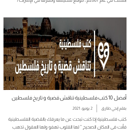
أنشئت في عام 2007م ، موقع تسليمها ومقرها في الإمارات/ 
أبوظبي،  تهدف الجائزة إلى تمييز ومنح جائزة إلي الأعمال الأدبية 
المميزة في الأدب العربي المعاصر، كما أنها ترفع مستوى الإقبال على 
مستوى […]
أفضل 10 كتب فلسطينية تناقش قضية و تاريخ فلسطين
بقلم
إنجي طارق
2 يونيو، 2021
كتب فلسطينية إذا كنت تبحث عن ما يعرفك بالقضية الفلسطينية 
فأنت في المكان الصحيح ” لها القلوب تهفو ولها العقول تذهب 