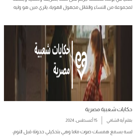
لمجموعة من النساء والقاتل مجهول الهوية، ياتري مين هو وليه 
بيعمل كده في الستات بس! ده اللي هنعرفه في مقالة النهاردة    
نشأته وحياته  يوم 8 أكتوبر سنة 1927، اتولد زيجيسلاو مارشويكي، كان 
طفل لأسرة […]
حكايات شعبية مصرية
بقلم
آية الشامي
15 أغسطس، 2024
لسه بسمع همسات صوت ماما وهي بتحكيلي حدوتة قبل النوم، 