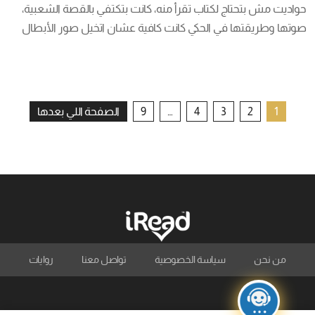
حواديت مش بتحتاج لكتاب تقرأ منه، كانت بتكتفي بالقصة الشعبية، 
صوتها وطريقتها في الحكي كانت كافية عشان اتخيل صور الأبطال 
والأحداث، ويمكن ده اللي أثار فضولي عشان أعرف أكتر عن القصص 
الشعبية وازاي بدأت.    كيف بدأت القصص الشعبية؟    الحكايات 
والقصص الشعبية تعتبر نتاج […]
تعدد
1
2
3
4
…
9
الصفحة اللي بعدها
صفحات
المقالات
من نحن
سياسة الخصوصية
تواصل معنا
روايات