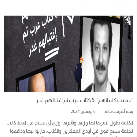
اللي فات وتفتكر لما قولت لنفسك استحالة تكررها الخريف اللي جاي 
ومهما حصل هتفضل قافل باب الحنين بالضبة والمفتاح    ولكن يجي 
هواء الخريف الجديد بفتح […]
“بسبب كلماتهم”: 6 كتاب عرب تم اغتيالهم غدر
بقلم
أشرقت حاتم
6 نوفمبر، 2024
الكلمة طول عمرها لها وزنها وتأثيرها، وزي أي سلاح في الدنيا، كانت 
الكلمة سلاح قوي في أيادي المفكرين والكُتاب، حاربوا بيها ودافعوا 