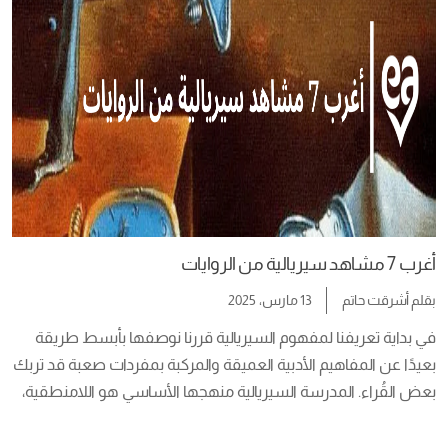
محمرة.     الملوخية  تاريخ الملوخية بيبدأ من […]
أغرب 7 مشاهد سيريالية من الروايات
بقلم
أشرقت حاتم
13 مارس، 2025
في بداية تعريفنا لمفهوم السيريالية قررنا نوصفها بأبسط طريقة 
بعيدًا عن المفاهيم الأدبية العميقة والمركبة بمفردات صعبة قد تربك 
بعض القُراء. المدرسة السيريالية منهجها الأساسي هو اللامنطقية، 
مش لازم تحلل العمل الفني بمنظور منطقي بهدف إنك توصل 
لمفهوم معين، السيريالية بتعتمد على الأحاسيس الغير مفهومة 