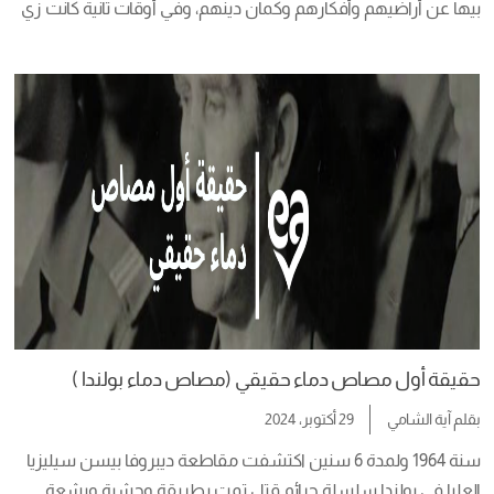
بيها عن أراضيهم وأفكارهم وكمان دينهم، وفي أوقات تانية كانت زي 
جرعات الخمر اللي بتاكل عقلك وتستولى عليه. وفي ظل حروب 
الكلمات على مدار السنين، وقع بعض من محاربينا العرب من 
المفكرين والكتاب […]
حقيقة أول مصاص دماء حقيقي (مصاص دماء بولندا )
بقلم
آية الشامي
29 أكتوبر، 2024
سنة 1964 ولمدة 6 سنين اكتشفت مقاطعة ديبروفا بيسن سيليزيا 
العليا في بولندا سلسلة جرائم قتل تمت بطريقة وحشية وبشعة 