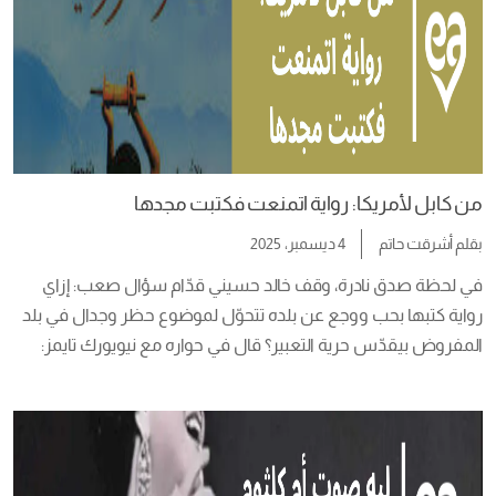
من كابل لأمريكا: رواية اتمنعت فكتبت مجدها
بقلم
أشرقت حاتم
4 ديسمبر، 2025
في لحظة صدق نادرة، وقف خالد حسيني قدّام سؤال صعب: إزاي 
رواية كتبها بحب ووجع عن بلده تتحوّل لموضوع حظر وجدال في بلد 
المفروض بيقدّس حرية التعبير؟ قال في حواره مع نيويورك تايمز: 
“أمريكا اللي عايش فيها دلوقتي مش هي اللي حكاها لي والدي، ولا 
اللي تخيلتها.” روايته الأشهر عدّاء الطائرة الورقية اتمنعت في مدارس 
[…]