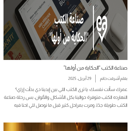
صناعة الكتب “الحكاية من أولها”
بقلم
أشرقت حاتم
29 أبريل، 2025
عمرك سألت نفسك: يا ترى الكتب اللي بين إيدينا دي بدأت إزاي؟ 
النهارده الكتب متوفرة حوالينا بكل الأشكال والألوان، بس رحلة صناعة 
الكتب طويلة جدًا، ومرت بمراحل كتير قبل ما نوصل للي احنا فيه 
دلوقتي.   البداية “لما الإنسان حب يحكي”   من آلاف السنين، قبل ما 
يبقى فيه كتاب زي اللي نعرفه النهارده، الإنسان […]