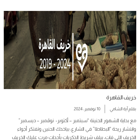
أجواء التشويق والرعب، ولأن عالم السحر والطلاسم لغز كبير وأغلب 
القُراء بتقلق جدًا لما بيكون فيه شكل لطلسم أو رموز وحروف 
مكتوبة […]
خريف القاهرة
بقلم
آية الشامي
10 نوفمبر، 2024
مع بداية الشهور الحنينة “سبتمبر – أكتوبر-  نوڤمبر – ديسمبر” 
وانتشار ريحة “البطاطا” في الشارع، بياخدك الحنين وتفتكر أجواء 
الخريف اللي فات، بيلف شريط الذكريات بأحداث مرت عليك الخريف 