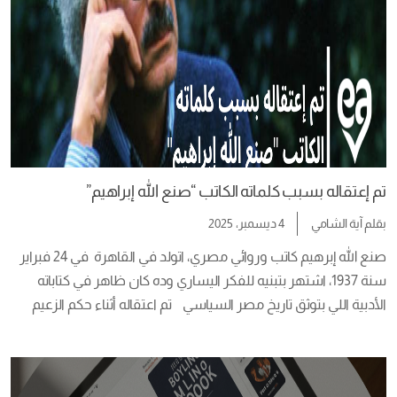
تم إعتقاله بسبب كلماته الكاتب “صنع الله إبراهيم”
بقلم
آية الشامي
4 ديسمبر، 2025
صنع الله إبرهيم كاتب وروائي مصري، اتولد في القاهرة  في 24 فبراير 
سنة 1937، اشتهر بتبنيه للفكر اليساري وده كان ظاهر في كتاباته 
الأدبية اللي بتوثق تاريخ مصر السياسي    تم اعتقاله أثناء حكم الزعيم 
الراحل جمال عبدالناصر مع مجموعة من الشيوعيين سنة 1959، اتقيد 
مع صاحبه “شهدي عطية” في عربية عسكرية، وتم نقلهم لسجن […]