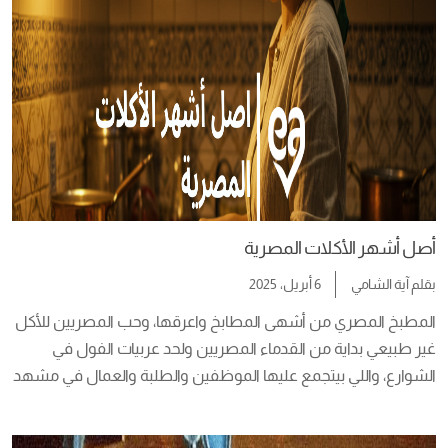
أصل أشهر الأكلات المصرية
بقلم
آية الشامي
6 أبريل، 2025
المطبخ المصري من أشهى المطابخ واعرقها، وحب المصريين للأكل 
غير طبيعي بداية من القدماء المصريين ولحد عربيات الفول في 
الشوارع، واللي بيتجمع عليها الموظفين والطلبة والعمال في مشهد 
درامي بيعبر عن الألفة، والسحر والفخامة هتلاقيه في اشهر المطاعم 
وأماكن السهر، والدفا على سفرة بيت عليها ملوخية وزر وفراخ 