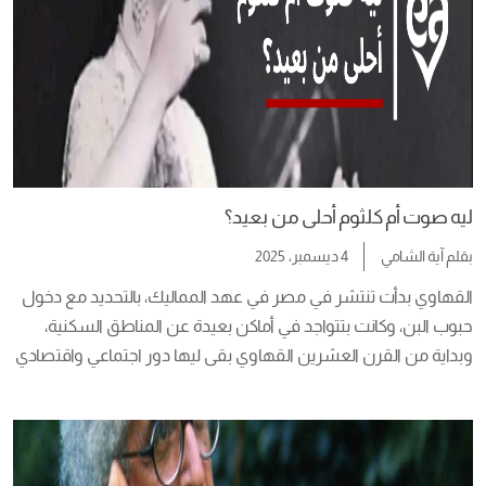
ليه صوت أم كلثوم أحلى من بعيد؟
بقلم
آية الشامي
4 ديسمبر، 2025
القهاوي بدأت تنتشر في مصر في عهد المماليك، بالتحديد مع دخول 
حبوب البن، وكانت بتتواجد في أماكن بعيدة عن المناطق السكنية، 
وبداية من القرن العشرين القهاوي بقى ليها دور اجتماعي واقتصادي 
وكمان سياسي، وفي نص القرن العشرين بدأ يرتبط اسم أم كلثوم 
بالقهاوي الشعبية، مش بس لأن الراديو كان بيذيع أغانيها، لا ده 
كمان هي […]