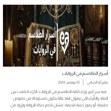
الرواية، بناكل أكلة معينة البطل كان بيحبها وبياكلها على مدار 
الأحداث، بنحاول نحاكي الأحداث ونجسدها […]
أسرار الطلاسم في الروايات
بقلم
آية الشامي
20 نوفمبر، 2024
  فيه سر كبير وراء كتابة الطلاسم في الروايات، الآراء اختلفت بين 
النقاد والقٌُراء اللي بيقول انها غالبًا بتكون مستوحاة من نصوص 
حقيقة، أو رموز دينية قديمة، عشان تخدم حبكة الرواية وتزود من 