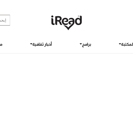
rch Button
earch
for:
لمكتبة
برامج
أخبار ثقافية
مق