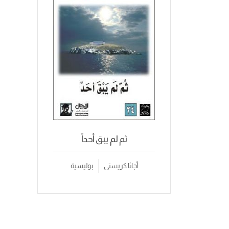
ثم لم يبق أحداً
أجاثا كريستي
بوليسية