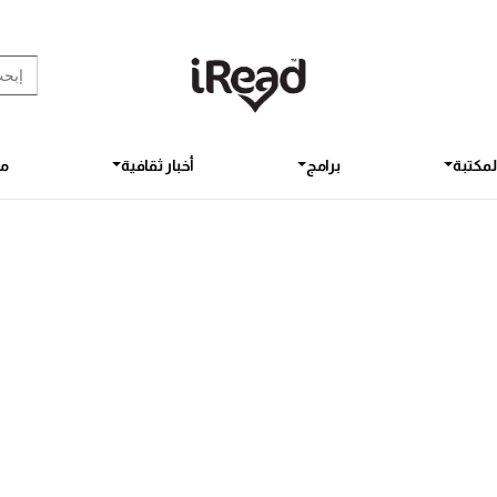
rch Button
earch
for:
لمكتبة
برامج
أخبار ثقافية
مق