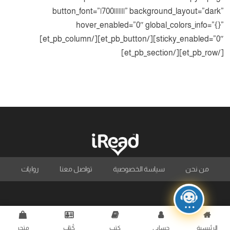
button_font=”|700|||||||” background_layout=”dark”
hover_enabled=”0″ global_colors_info=”{}”
sticky_enabled=”0″][/et_pb_button][/et_pb_column]
[/et_pb_row][/et_pb_section]
من نحن
سياسة الخصوصية
تواصل معنا
روايات
الرئيسية
حسابي
كتب
كُتاب
متجر