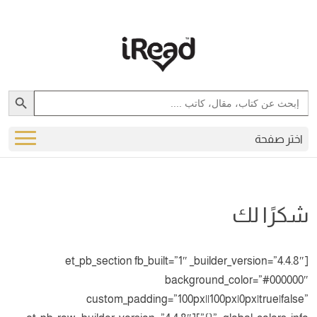
Search Button
Search
for:
اختر صفحة
شكرًا لك
[et_pb_section fb_built=”1″ _builder_version=”4.4.8″
background_color=”#000000″
custom_padding=”100px||100px|0px|true|false”