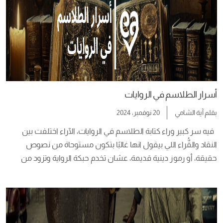
أسرار الطلاسم في الروايات
بقلم
آية الشامي
20 نوفمبر، 2024
  فيه سر كبير وراء كتابة الطلاسم في الروايات، الآراء اختلفت بين 
النقاد والقٌُراء اللي بيقول انها غالبًا بتكون مستوحاة من نصوص 
حقيقة، أو رموز دينية قديمة، عشان تخدم حبكة الرواية وتزود من 
أجواء التشويق والرعب، ولأن عالم السحر والطلاسم لغز كبير وأغلب 
القُراء بتقلق جدًا لما بيكون فيه شكل لطلسم أو رموز وحروف 
مكتوبة […]