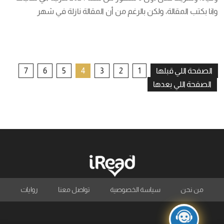
وانا بكتب المقالة، ولكن بالرغم من أن المقالة نازلة في شهر 
أغسطس فخليني اخدك في رحلة بين أرفف القراء ونشوف ايه اللي 
عجبهم في ال7 شهور اللي فاتو    خلينا نبدأ بالكتب الورقية […]
تعدد
الصفحة اللي قبلها
1
2
3
4
5
6
7
الصفحة اللي بعدها
صفحات
المقالات
من نحن
سياسة الخصوصية
تواصل معنا
روايات