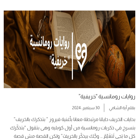
من العزلة، ويعتبر أول إنتاج في سياق درامي للكاتب  اقتباس من 
الرواية  ” سوف ينحدر هذا العالم إلى الدرك الأسفل، عندما يسافر 
الناس […]
روايات رومانسية “خريفية”
بقلم
آية الشامي
30 سبتمبر، 2024
بدايات الخريف دايمًا مرتبطة معانا بأغنية فيروز ” بتذكرك بالخريف” 
بنسرح في ذكريات رومانسية من أول كوبليه وهى بتقول “بتذكّرك 
كل ما تِجي لَتغَيِّمْ … وجَّك بيذكّر بِالخريفْ” ولكن القصة مش قصة 