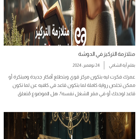
متلازمة التركيز في الدوشة
بقلم
آية الشامي
24 نوفمبر، 2024
عمرك فكرت ليه بتكون مركز قوي وبتطلع أفكار جديدة ومبتكرة أو 
ممكن تخلص رواية كاملة لما بتكون قاعد في كافيه عن لما تكون 
قاعد لوحدك أو في مقر الشغل نفسه؟، هل الموضوع مُتعلق 
بالقهوة والكافيين ولا ليه بُعد نفسي ودراسة سيكولوجية؟، خلينا 
نكتشف في مقالة النهاردة  دراسة بحثية عملية  في دراسة بحثية  لـ” 
رافي ميهتا” […]