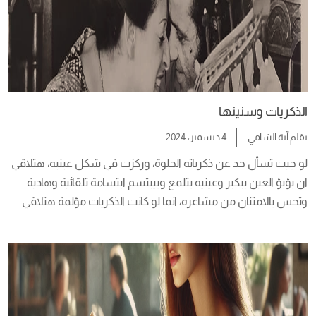
الذكريات وسنينها
بقلم
آية الشامي
4 ديسمبر، 2024
لو جيت تسأل حد عن ذكرياته الحلوة، وركزت في شكل عينيه، هتلاقي 
ان بؤبؤ العين بيكبر وعينيه بتلمع وبيبتسم ابتسامة تلقائية وهادية 
وتحس بالامتنان من مشاعره، انما لو كانت الذكريات مؤلمة هتلاقي 
عينيه مليانة دموع، وتحس انه اخد غطس جوه بحر ذكرياته، وهتلاحظ 
ان عنده رغبة في الهروب من الجواب على السؤال ومشاعر الفقد 
مسيطرة […]