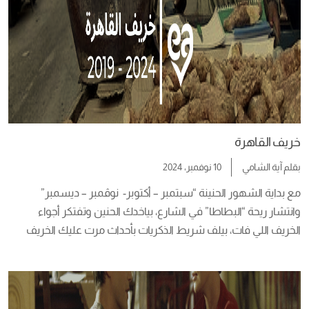
خريف القاهرة
بقلم
آية الشامي
10 نوفمبر، 2024
مع بداية الشهور الحنينة “سبتمبر – أكتوبر-  نوڤمبر – ديسمبر” 
وانتشار ريحة “البطاطا” في الشارع، بياخدك الحنين وتفتكر أجواء 
الخريف اللي فات، بيلف شريط الذكريات بأحداث مرت عليك الخريف 
اللي فات وتفتكر لما قولت لنفسك استحالة تكررها الخريف اللي جاي 
ومهما حصل هتفضل قافل باب الحنين بالضبة والمفتاح    ولكن يجي 
هواء الخريف الجديد بفتح […]