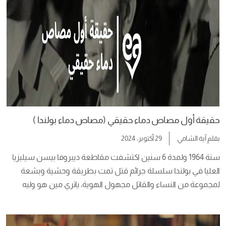
حقيقة أول مصاص دماء حقيقي (مصاص دماء بولندا )
بقلم
آية الشامي
29 أكتوبر، 2024
سنة 1964 ولمدة 6 سنين اكتشفت مقاطعة ديبروفا بيسن سيليزيا 
العليا في بولندا سلسلة جرائم قتل تمت بطريقة وحشية وبشعة 
لمجموعة من النساء والقاتل مجهول الهوية، ياتري مين هو وليه 
بيعمل كده في الستات بس! ده اللي هنعرفه في مقالة النهاردة    
نشأته وحياته  يوم 8 أكتوبر سنة 1927، اتولد زيجيسلاو مارشويكي، كان 
طفل لأسرة […]