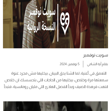
سويت نوفمبر
بقلم
آية الشامي
5 نوفمبر، 2024
  التعمق في أغنية، لما الشتا يدق البيبان، بيخليها مش مجرد غنوة 
سمعتها مرة وخلاص، بيخليها من الحاجات اللي بتحسسك ان خلاص 
انتهت فرهدة الصيف وبدأ الفصل الهادئ اللي مليان رومانسية، فتبدأ 
تجهز سهرة شتوية كما يجب أن تكون “أكلة لذيذة، فشار، مشروبك 
السخن المُفضل” وفيلم Sweet November، واللي يعتبر الراعي 
الرسمي لـ ليالي الشتاء […]