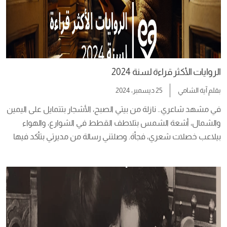
الروايات الأكثر قراءة لسنة 2024
بقلم
آية الشامي
25 ديسمبر، 2024
في مشهد شاعري.. نازلة من بيتي الصبح، الأشجار بتتمايل على اليمين 
والشمال، أشعة الشمس بتلاطف القطط في الشوارع، والهواء 
بيلاعب خصلات شعري، فجأة. وصلتني رسالة من مديرتي بتأكد فيها 
على أهمية تسليم مقالة “الروايات الأكثر قراءة في 2024″،  أدركت في 
لحظتها أننا في أخر شهور السنة “ديسمبر”، الحقيقة كل مرة بتفاجئ 
وأقول ايه ده هو […]