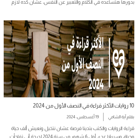
بدورها هتساعده في الكلام والتعبير عن النفس، عشان كده لازم 
تساعده في بناء عادة القراءة حتى لو 10 دقائق كل يوم، وفي مقالة 
النهاردة هنقولك ازاي تبني عادة قراءة مسلية وممتعة لطفلك.   
مراحل القراءة مقدار القراءة […]
10 روايات الأكثر قراءة في النصف الأول من 2024
بقلم
آية الشامي
19 أغسطس، 2024
قراءة الروايات والكتب بتدينا فرصة عشان نتخيل ونعيش ألف حياة 
وحياة، وسريعًا عدى أول 6 شهور من سنة 2024 لدرجة أني تفاجأت 