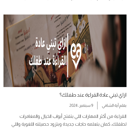
طقس على رأي السيدة فيروز هي قصة ماضي كان عنيف، عشان 
كده النهاردة هنرشحلك مجموعة من الروايات الرومانسية المناسبة 
جدًا لفصل الخريف    […]
ازاي تبني عادة القراءة عند طفلك؟
بقلم
آية الشامي
9 سبتمبر، 2024
القراءة من أكثر المهارات اللي بتفتح أبواب الخيال والمغامرات 
لطفلك، كمان بتعلمه حاجات جديدة وبتزود حصيلته اللغوية واللي 