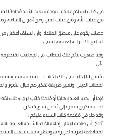
في كتاب السلام عليكم ، يتوجه سعيد ناشيد مُخاطبًا الم
من عذاب الله، ومن عذاب القبر، ومن أهوال القيامة، وم
خطاب يقوم على منطق الطاعة، وأن السلف أفضل من الخلف
التدافع، الاحتراب، الغنيمة، السبي.
وقد ظهرت نتائج ذلك الخطاب، في الجماعات المُتطرفة ال
الآن.
فيُمثل لنا الكاتب في ذلك الكتاب خطبة جمعة صوفية ن
الخطاب الديني، وتغيير طريقة تفكيرهم حيال الأمور والد
فإما أن يصير العبد إرهابيًا أو مُلحدًا خائبَ الرجاء؛ ذلك
الحب، فتكون مثمرة إلى أقصى مدى مُمكن.
وقد جاء في مُقدمة كتاب السلام عليكم :
“يُحكى أن صاحبة الزمان، إمامة الأيام، الشيخة العارفة بال
المُقاطعة الغربية لجزيرة سومطرة، حيث شعب المينانجكاب