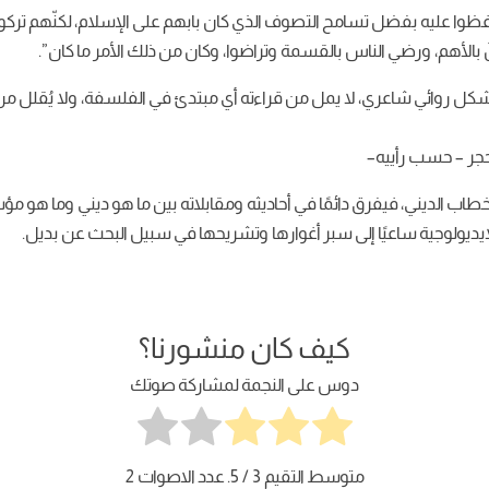
وا عليه بفضل تسامح التصوف الذي كان بابهم على الإسلام، لكنّهم تركوا 
َ بالأهم، ورضي الناس بالقسمة وتراضوا، وكان من ذلك الأمر ما كان”.
 روائي شاعري، لا يمل من قراءته أي مبتدئ في الفلسفة، ولا يُقلل من شأ
حجر – حسب رأييه–
لخطاب الديني، فيفرق دائمًا في أحاديثه ومقابلاته بين ما هو ديني وما ه
إيديولوجية ساعيًا إلى سبر أغوارها وتشريحها في سبيل البحث عن بديل.
كيف كان منشورنا؟
دوس على النجمة لمشاركة صوتك
متوسط التقيم
3
/ 5. عدد الاصوات
2