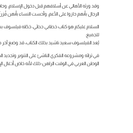
وقد ورثه الأهالي عن أسلافهم قبل دخول الإسلام، وحافظ
الرجال بأنهم حازوا على الأعم، وأحست النساء بأنهن فُزن
السلام عليكم هو كتاب خطابي حداثي، خطّه فيلسوف بشكل
للجميع.
يُعد الفيلسوف سعيد ناشيد بذلك الكتاب، قد وضع آخر 
في تراثه ومشروعه الفكري الناشئ على التنوير وتجديد ا
الوطن العربي في الوقت الراهن؛ ذلك لأنه خاض أدغال ال