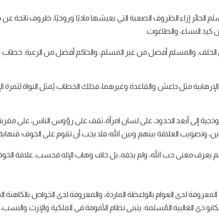
سلم الحائر إزاء الظروف الصعبة التي يعيشها ماديًا وروحيًا، ظروف ناتجة 
ن كيد النساء، والطاغوت.
، والمسلم أفضل من غير المسلم، والحاكم أفضل من الرعية. خطاب يركز عل
إرهابية مثل داعش والقاعدة وغيرهما، فذلك الخطاب يُمثل النواة لثمرة ال
موذجية إلى أبعد الحدود، على لسان امرأة، تقف على رؤوس الناس، على م
ين، وتصويب العلاقة بينهم وبين الله؛ فلا يجب أن تقوم على الخوف؛ فنهاي
 لأنه لم يعرف معنى حب الله، ولم يذقه، بل خاف وهاب الإله فحسب، علاقة الخوف 
له، المعروفة لدى العوام بالواعظة الماردة، والمعروفة لدى الخواص بالكاهنة ال
و ذي الغالبية المُسلمة: يتبنى نظام الأمومة في المِلكية والإرث والنسب،