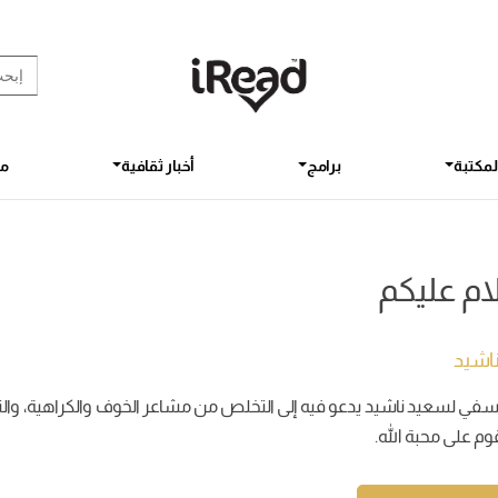
rch Button
earch
for:
لمكتبة
برامج
أخبار ثقافية
مق
ام عليكم
اشيد
في لسعيد ناشيد يدعو فيه إلى التخلص من مشاعر الخوف والكراهية، والت
وم على محبة الله.