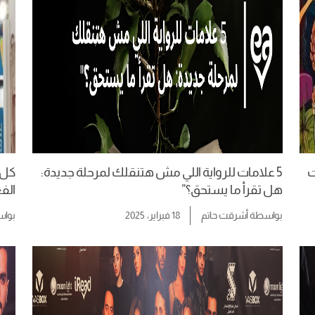
ات
5 علامات للرواية اللي مش هتنقلك لمرحلة جديدة:
هل تقرأ ما يستحق؟”
الفع
بواسطة
أشرقت حاتم
18 فبراير، 2025
بوا