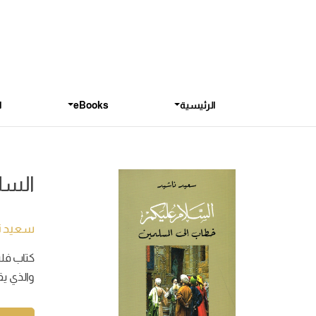
الرئيسية
eBooks
ا
السل
سعيد ن
كتاب فلس
والذي يق