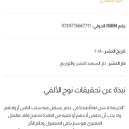
ميرنا المهدي
رقم ISBN الدولي:
9789776667711
تاريخ النشر:
٢٠١٨
دار النشر:
دار السعيد للنشر والتوزيع
نبذة عن تحقيقات نوح الألفي
“الجريمة لا سن لها،أصبحنا في عصر يسهل فيه سلب الناس أرواحهم
ولا يجب أن تطعن أحدهم أو تلقيه من النافذة لتصبح قاتلا، فالقتل
المعنوي هو سم بطئ المفعول ودائم الأثر.