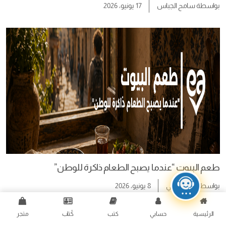
بواسطة
سامح الجباس
17 يونيو، 2026
طعم البيوت “عندما يصبح الطعام ذاكرة للوطن”
بواسطة
آية الشامي
8 يونيو، 2026
الرئيسية
حسابي
كتب
كُتاب
متجر