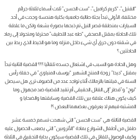
“القتيل”، “كريم كراميل”، “ست الحسن” ثلاث أسماء لثلاثة جرائم
مختلفة، الأولى تبدأ بجثة طالبة جامعية بكلية هندسة وجدت في أحد
السيارات بمنطقة قصر النيل تم ذبحها بصورة بشعة ولكن ما علاقة
تلك الحادثة بمقتل الصحفي “طه عبد اللطيف” محترقا ومتحولا إلى رماد
في شقته دون حرق أي شيء داخل منزله وما هو الخيط الذي ربط بين
الحادثتين ؟
وهل الحادة هو السبب في اشتعال جسده تلقائيا ؟؟؟ القضية الثانية تبدأ
بمقتل “ديدا” زوجة المنتج الشهير “يوسف المنياوي” في حفلة رأس
السنة في فيلتها بالزمالك أثناء تواجد عدد من الضيوف ترى هل سيصل
“نوح” و”قطز”إلى القاتل الحقيقي أم تقيد القضية ضد مجهول وما
كيف يكون هناك علاقة بين تلك القضية وسابقتها والضحايا و
المشتبه فيهم لا يعرفون بعضهما البعض ؟!
القضية الثالثة هي “ست الحسن” التي شهدت تسمم خمسة عشر
طفل من أطفال الشوارع بمادة “الأتروبين” التي يصعب الحصول عليه
وكيف الوصول للقاتل في تلك القضية سيكون بداية التحقيق في الثلاثة