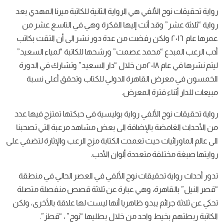
رواية تحقيقات نوح الألفي هي الرواية الثانية للكاتبة ميرنا المهدي بعد
رواية “ثلاثة عشر” وقد أتت إليها الفكرة وهي في التاسع عشر من
عمرها عام ٢٠١٦ ولكن رفضت من عدة دور نشر الى أن التقت بكاتب
أدب الرعب المبدع “محمد عصمت” ورشحها للكاتبة “لمياء السعيد”
ليتم نشرها في عام ٢٠١٨من خلال “دار السعيد” وتشارك في الدورة
الخمسون في معرض القاهرة الدولي للكتاب وتحقق أعلى نسبة
مبيعات للدار أثناء فترة المعرض.
رواية تحقيقات نوح الألفي رواية بوليسية في حبكتها تمتزج فيها عدد
من الأحداث الغامضة بالإضافة الى بعض مشاهد مرعبة التي تصحبنا
الى عالم الماورائيات حيث تعمدت الكتابة مزج الرعب والإثارة لتضفي على
روايتها صبغة مختلفة متعددة ألوان الأدب.
تدور أحداث رواية تحقيقات نوح الألفي في العصر الحالي في منطقة
“قصر النيل” بالقاهرة، وهي عبارة عن ثلاثة قصص منفصلة متصلة
تحكي عن ثلاثة جرائم يبدو ظاهريا أنها ليست لها علاقة بالأخرى، ولكن
الكاتبة ربطتهم بخيط واحد من خلال بطليها “نوح” ، “قطز”.