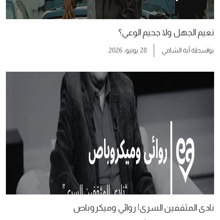
نعيم الجهل ولا جحيم الوعي؟
بواسطة
آية الشامي
28 يونيو، 2026
نادى المثقفين السرى| روائي وميكروباص