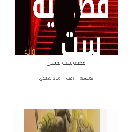
قضية ست الحسن
بوليسية
رعب
ميرنا المهدي