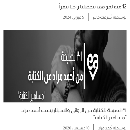
12 ميم لمواقف بتحصلنا واحنا بنقرأ
بواسطة
أشرقت حاتم
5 فبراير، 2024
٣١ نصيحة للكتابة من الروائي والسيناريست أحمد مراد
”مسامير الكتابة“
بواسطة
أحمد مراد
10 ديسمبر، 2020