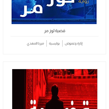
قضية لوز مر
إثارة وغموض
بوليسية
ميرنا المهدي