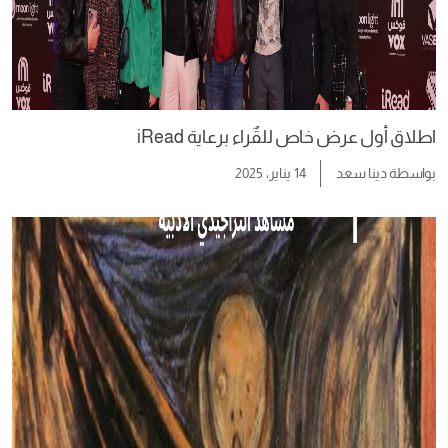
اطلاق أول عرض خاص للقٌراء برعاية iRead
بواسطة
دينا سعد
14 يناير، 2025