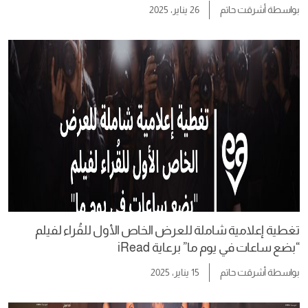
بواسطة
أشرقت حاتم
26 يناير، 2025
تغطية إعلامية شاملة للعرض الخاص الأول للقُراء لفيلم
“بضع ساعات في يوم ما” برعاية iRead
بواسطة
أشرقت حاتم
15 يناير، 2025