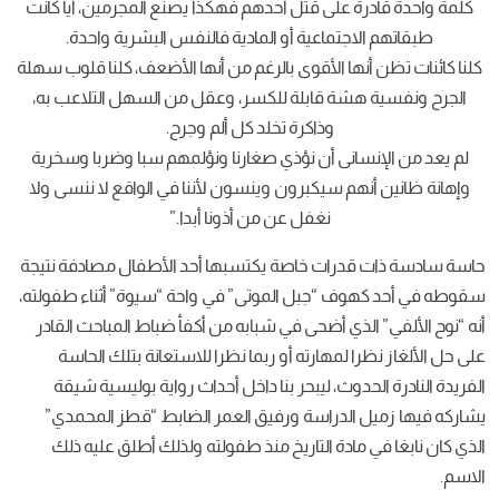
كلمة واحدة قادرة على قتل أحدهم فهكذا يصنع المجرمين، أيا كانت
طبقاتهم الاجتماعية أو المادية فالنفس البشرية واحدة.
كلنا كائنات تظن أنها الأقوى بالرغم من أنها الأضعف، كلنا قلوب سهلة
الجرح ونفسية هشة قابلة للكسر، وعقل من السهل التلاعب به،
وذاكرة تخلد كل ألم وجرح.
لم يعد من الإنسانى أن نؤذي صغارنا ونؤلمهم سبا وضربا وسخرية
وإهانة ظانين أنهم سيكبرون وينسون لأننا في الواقع لا ننسى ولا
نغفل عن من أذونا أبدا.”
حاسة سادسة ذات قدرات خاصة يكتسبها أحد الأطفال مصادفة نتيجة
سقوطه في أحد كهوف “جبل الموتى” في واحة “سيوة” أثناء طفولته،
أنه “نوح الألفي” الذي أضحى في شبابه من أكفأ ضباط المباحث القادر
على حل الألغاز نظرا لمهارته أو ربما نظرا للاستعانة بتلك الحاسة
الفريدة النادرة الحدوث، ليبحر بنا داخل أحداث رواية بوليسية شيقة
يشاركه فيها زميل الدراسة ورفيق العمر الضابط “قطز المحمدي”
الذي كان نابغا في مادة التاريخ منذ طفولته ولذلك أطلق عليه ذلك
الاسم.