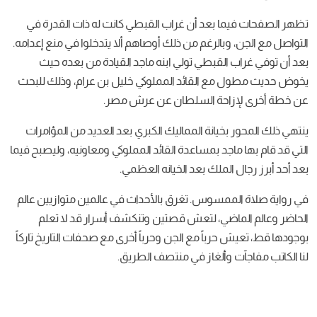
تظهر الصفحات فيما بعد أن غراب القبطي كانت له ذات القدرة في
التواصل مع الجن، وبالرغم من ذلك أوصاهم ألا يتدخلوا في منع إعدامه.
بعد أن توفي غراب القبطي تولي ابنه ماجد القيادة من بعده حيث
يخوض حديث مطول مع القائد المملوكي خليل بن عرام، وذلك للبحث
عن خطة أخرى لإزاحة السلطان عن عرش مصر.
ينتهي ذلك المحور بخيانة المماليك الكبري بعد العديد من المؤامرات
التي قد قام بها ماجد بمساعدة القائد المملوكي ومعاونيه، وليصبح فيما
بعد أحد أبرز رجال الملك بعد الخيانه العظمي.
في رواية صلاة الممسوس. تغرق بالأحداث في عالمين متوازيين عالم
الحاضر وعالم الماضي، لتعش قصتين وتنكشف أسرار قد لا تعلم
بوجودها قط، تعيش حرباً مع الجن وحرباً أخرى مع صحفات التاريخ تاركاً
لنا الكاتب مفاجآت وألغاز في منتصف الطريق.