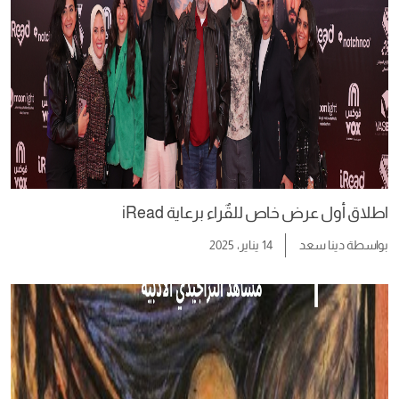
اطلاق أول عرض خاص للقٌراء برعاية iRead
بواسطة
دينا سعد
14 يناير، 2025