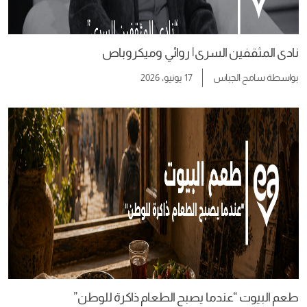
نادى المثقفين السرى| روائي وميكروباص
بواسطة
سامح الجباس
17 يونيو، 2026
طعم البيوت “عندما يصبح الطعام ذاكرة للوطن”