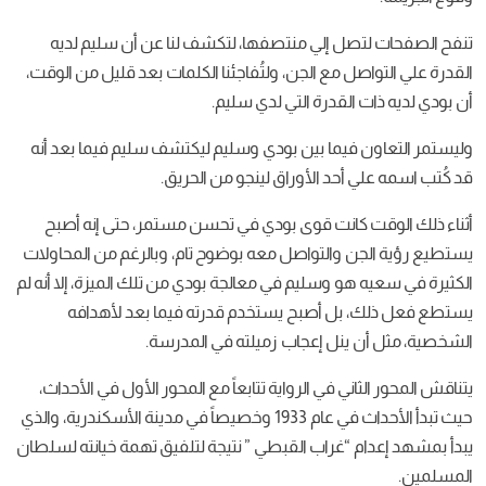
تنفح الصفحات لتصل إلي منتصفها، لتكشف لنا عن أن سليم لديه
القدرة علي التواصل مع الجن، ولتُفاجئنا الكلمات بعد قليل من الوقت،
أن بودي لديه ذات القدرة التي لدي سليم.
وليستمر التعاون فيما بين بودي وسليم ليكتشف سليم فيما بعد أنه
قد كُتب اسمه علي أحد الأوراق لينجو من الحريق.
أثناء ذلك الوقت كانت قوى بودي في تحسن مستمر، حتى إنه أصبح
يستطيع رؤية الجن والتواصل معه بوضوح تام، وبالرغم من المحاولات
الكثيرة في سعيه هو وسليم في معالجة بودي من تلك الميزة، إلا أنه لم
يستطع فعل ذلك، بل أصبح يستخدم قدرته فيما بعد لأهدافه
الشخصية، مثل أن ينل إعجاب زميلته في المدرسة.
يتناقش المحور الثاني في الرواية تتابعاً مع المحور الأول في الأحداث،
حيث تبدأ الأحداث في عام 1933 وخصيصاً في مدينة الأسكندرية، والذي
يبدأ بمشهد إعدام “غراب القبطي ” نتيجة لتلفيق تهمة خيانته لسلطان
المسلمين.