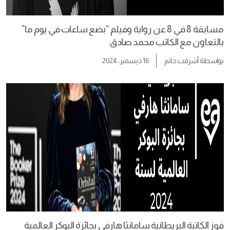
مسابقة 8 في 8 عن رواية وفيلم “بضع ساعات في يوم ما”
بالتعاون مع الكاتب محمد صادق
بواسطة
أشرقت حاتم
16 ديسمبر، 2024
فوز الكاتبة البريطانية سامانثا هارفي بجائزة البوكر العالمية