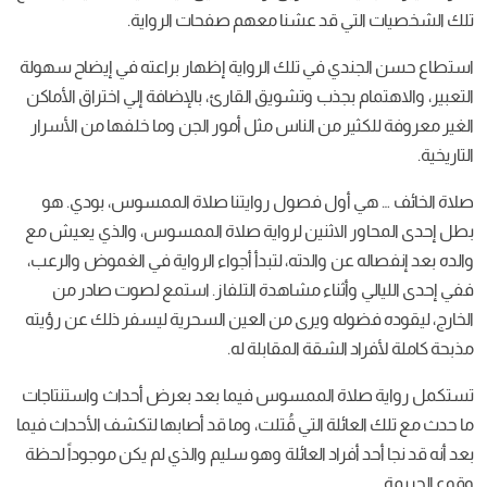
تلك الشخصيات التي قد عشنا معهم صفحات الرواية.
استطاع حسن الجندي في تلك الرواية إظهار براعته في إيضاح سهولة
التعبير، والاهتمام بجذب وتشويق القارئ، بالإضافة إلي اختراق الأماكن
الغير معروفة للكثير من الناس مثل أمور الجن وما خلفها من الأسرار
التاريخية.
صلاة الخائف … هي أول فصول روايتنا صلاة الممسوس، بودي. هو
بطل إحدى المحاور الاثنين لرواية صلاة الممسوس، والذي يعيش مع
والده بعد إنفصاله عن والدته، لتبدأ أجواء الرواية في الغموض والرعب،
ففي إحدى الليالي وأثناء مشاهدة التلفاز. استمع لصوت صادر من
الخارج، ليقوده فضوله ويرى من العين السحرية ليسفر ذلك عن رؤيته
مذبحة كاملة لأفراد الشقة المقابلة له.
تستكمل رواية صلاة الممسوس فيما بعد بعرض أحداث واستنتاجات
ما حدث مع تلك العائلة التي قُتلت، وما قد أصابها لتكشف الأحداث فيما
بعد أنه قد نجا أحد أفراد العائلة وهو سليم والذي لم يكن موجوداً لحظة
وقوع الجريمة.