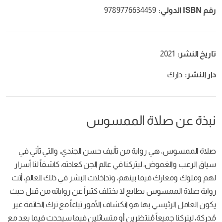
رقم ISBN الدولي:
9789776634459
تاريخ النشر:
2021
دار النشر:
دارك
نبذة عن صلاة الممسوس
صلاة الممسوس، هي رواية من تأليف حسن الجندي، والتي تأتي في
سياق الرعب والغموض، ليتركنا في عالم الجن كعادته، كاشفاً لنا أسرار
لهم وملوك ومعارك فيما بينهم، وتداخلات البشر في ذلك العالم، أتت
رواية صلاة الممسوس بطابع لا يختلف كثيراً عن رواياته من قبل حيث
يكون العامل الرئيسي بها هو انكشاف الأمور تباعاً مع ترك الخاتمة غير
مُدركة، ليتركنا جميعاً مُنتظرين أو متسائلين فيما سيحدث فيما بعد مع