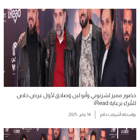
حضور مميز لشرنوبي وأبو لبن وصادق لأول عرض خاص
للقُراء برعاية iRead
بواسطة
أشرقت حاتم
14 يناير، 2025