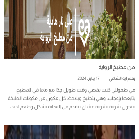
من مطبخ الرواية
بقلم
آية الشامي
17 يناير، 2024
في طفولتي كنت بقضي وقت طويل جدًا مع ماما في المطبخ، 
بتابعها بإعجاب، وهي بتطبخ وبلاحظ كل مكون من مكونات الطبخة 
بيتحول شوية بشوية عشان يتقدم في النهاية بشكل وطعم لذيذ، 
يمكن لحد دلوقتي معرفتش إيه سر السحر اللي في أكل ماما، ليها 
طعم تاني، بس اللي وصلت ليه أن الأكل مش بالمكونات الأكل 
بالنفس، […]