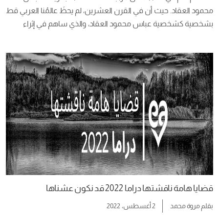
بشخصية كشخصية عباس محمود العقاد، والذي ساهم في إثراء 
الثقافة العربية كلها، والمتتبع لمسيرة ذلك الرجل وكتاباته، لا شك، 
سيقف منه موقف الحائر؛ اليك ايضاً مراجعة كتاب حالات نادرة من هنا. 
ذلك أنه يُعد […]
قضايا هامة ناقشتها دراما 2022 قد نكون عشناها
بقلم
مروة محمد
2 أغسطس، 2022