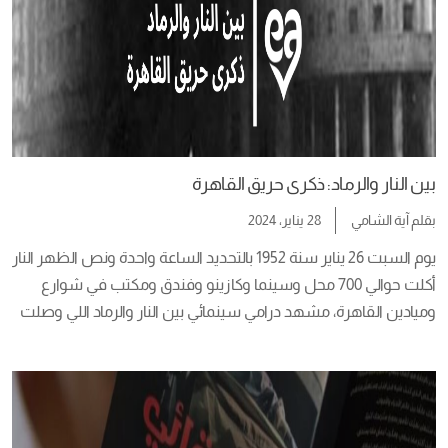
بين النار والرماد: ذكرى حريق القاهرة
بقلم
آية الشامي
28 يناير، 2024
أكلت حوالي 700 محل وسينما وكازينو وفندق ومكتب في شوارع 
وميادين القاهرة، مشهد درامي سينمائي بين النار والرماد اللي وصلت 
لحد البيوت وأكلت العفش، لدرجة أن الناس كانت بتنزل من بيوتها 
على سلالم المطافي. من أشهر المحلات التجارية اللي اتحرقت وقتها” 
شيكوريل وعمر […]