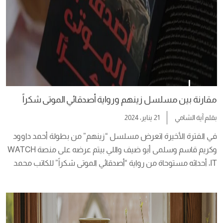
مقارنة بين مسلسل زينهم ورواية أصدقائي الموتى شكراً
بقلم
آية الشامي
21 يناير، 2024
في الفترة الأخيرة اتعرض مسلسل “زينهم” من بطولة أحمد داوود 
وكريم قاسم وسلمى أبو ضيف واللي بيتم عرضه على منصة WATCH 
IT، أحداثه مستوحاة من رواية “أصدقائي الموتى شكراً” للكاتب محمد 
حسن جاب الله وهو طبيب شرعي دون يومياته في المشرحة، الجدير 
بالذكر أن العمل الدرامي  “زينهم” من تأليف محمد سليمان عبدالمالك 
وإخراج المبدع يحى […]