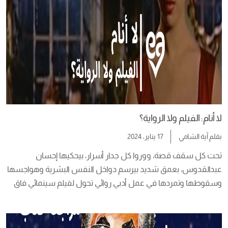
لا أنام: الفيلم ولا الرواية؟
بقلم
آية الشامي
17 يناير، 2024
تحت كل سقف قصة، ووروا كل جدار أسرار، بيحكيها إحسان 
عبدالقدوس، بعمق شديد بيرسم دواخل النفس البشرية وهواجسها 
وسقوطها وتمردها في عمل أدبي روائي تحول لفيلم سينمائي فاق 
مستوى الإبداع. لا أنام رواية تحولت لفيلم سينمائي سنة 1957 من 
بطولة فاتن حمامة وإخراج صلاح أبو سيف، عبدالقدوس مشهور بأنه 
“كاتب الحب والحرية” هو أكتر كاتب […]