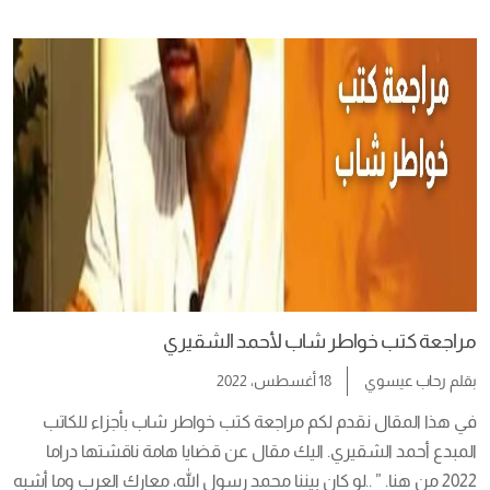
المواضيع المُختلفة من خلال حكايات، بعضها شخصي، والبعض الآخر 
لشخصيات عامة، عرفناها جميعًا وأحببناها. اليك ايضاً مراجعة رواية 
سارة من هنا. صَنف محمد إبراهيم […]
مراجعة كتب خواطر شاب لأحمد الشقيري
بقلم
رحاب عيسوي
18 أغسطس، 2022
في هذا المقال نقدم لكم مراجعة كتب خواطر شاب بأجزاء للكاتب 
المبدع أحمد الشقيري. اليك مقال عن قضايا هامة ناقشتها دراما 