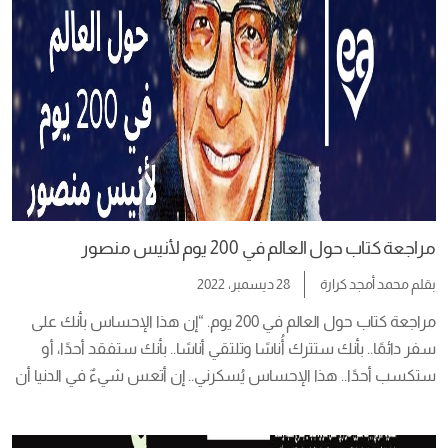
مراجعة كتاب حول العالم في 200 يوم لأنيس منصور
بقلم
محمد أمجد كرارة
28 ديسمبر، 2022
مراجعة كتاب حول العالم في 200 يوم. “إن هذا الإحساس بأنك على 
سفر دائمًا.. بأنك ستترك أُناسًا وتلتقي أناسًا.. بأنك ستفقد أحدًا، أو 
ستكسب أحدًا.. هذا الإحساس يُسكرني.. إن أتعس شيءٌ في الدنيا أن 
نكون (هنا) دائمًا.. أو نكون (هناك) دائمًا.. ألا نفقد أحدًا.. ألا نكسب 
أحدًا.. أن تكون أنت بظروفك وبيئتك وكل الناس مثل […]