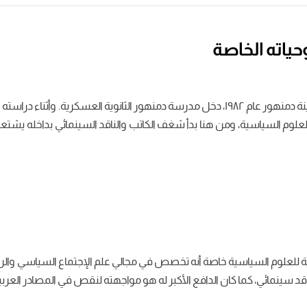
حياته الخاصة
ولد أحمد المسيري في محافظة البحيرة، بالتحديد في مدينة دمنهور عام ١٩٨٢، دخل مدرسة دمنهو
 العلوم السياسية، ومن هنا بدأ شغف الكاتب والناقد السينمائي بداخله يش
ة للعلوم السياسية خاصة أنه تخصص في مجالي علم الإجتماع السياسي والرأي ا
سينمائي، كما كان الدافع الأكبر له هو مواجهته لنقص في المصادر العربية ا