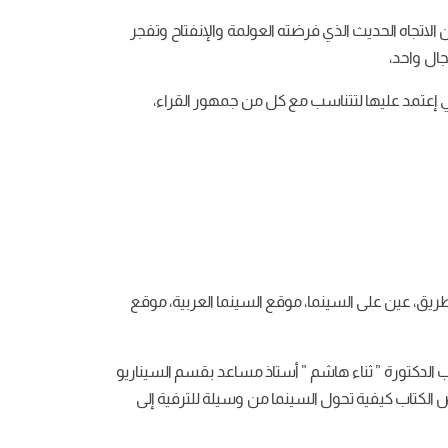
الاتجاه الحديث الذي فرضته العولمة والإنفتاح وتفجر
ال واحد،
تي إعتمد عليها لتتناسب مع كل من جمهور القراء،
ريق، عين على السينما، موقع السينما العربية، موقع
لخان للنشر والتوزيع عام 2021، وشاركت في كتابة مقدمة الكتاب الدكتورة ” ثناء هاشم ” أستاذ مساعد بقسم السيناريو
الكتاب كيفية تحول السينما من وسيلة للترفية إلى