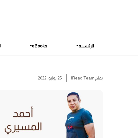
الرئيسية
eBooks
ا
بقلم
iRead Team
25 يوليو، 2022