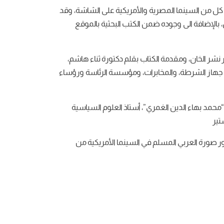
شتها كل من السينما المصرية والأمريكية على الشاشة، وقد
 بالإضافة الى وجوده ضمن الكتب البحثية بالموقع
آخر بعنوان (اتجاهات السينما المصرية والأمريكية وتصويرها النمطي لمؤسسات الدولة) في عام 2022، عن دار نشر الخان، ومقدمة الكتاب بقلم دكتورة ثناء هاشم،
جهاز الشرطة، والمخابرات، ومؤسسة الرئاسة ورؤساء
محمد بهاء الدين الغمري”، أستاذ العلوم السياسية
تير
ر صورة العربي المسلم في السينما الأمريكية من