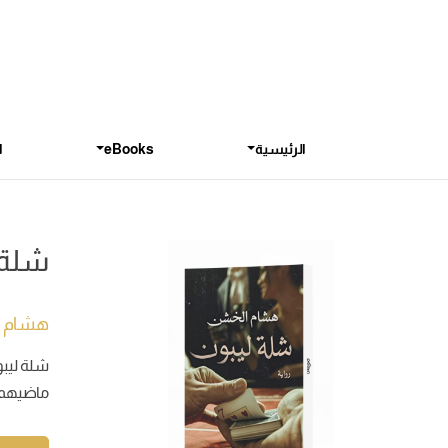
الرئيسية
eBooks
ا
شلة 
هشام 
ماضيهم 