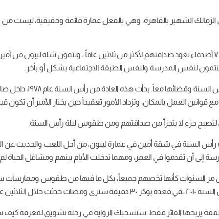
 الزمالك الشهير بالقاهرة، وهي بالفعل عمارة قائمة وحقيقية، ليست من وح
بداخل إحدى شققها في الدور السادس بالتحديد، يجتمع ٧ أصدقاء تعود صداقتهم لأكثر من ثلاثين عاماً ، وتتمون
تمون لنفس المدرسة ولنفس الطبقة الاجتماعية بشكل أو بأخر.
شبة ليبون قد قطعوا وعد، أن
 قوانين العمل بالمكان، وتزداد الأمور تعقيداً حين يختار الأمير أن تكون ق
ر”، لتصبح جزء لا يتجزأ من صداقتهم ومن طقوس ليلة رأس السنة.
لة رأس السنة في شقة أمين في عمارة ليبون، من أجل اللعب والحديث عن 
رسة إلى أن تقدموا في العمر، ومهما تدخلت الأيام بينهم ومشاغل الحياة لم
ى مر السنوات كأنها تخصهم جميعاً، بكل ما فيها من طقوس وممارسات س
ين عام الماضية…