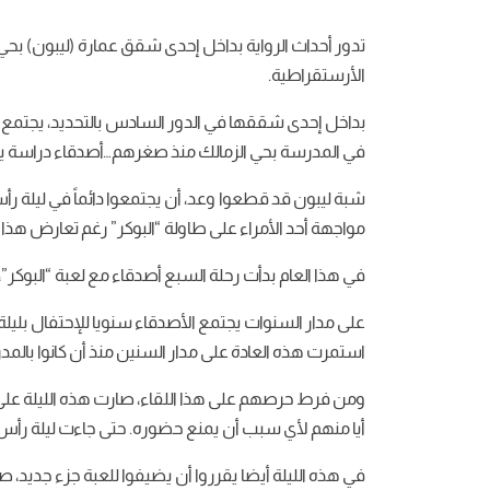
تدور أحداث الرواية بداخل إحدى شقق عمارة (ليبون) بحي
الأرستقراطية.
في المدرسة بحي الزمالك منذ صغرهم…أصدقاء دراسة ين
مواجهة أحد الأمراء على طاولة “البوكر” رغم تعارض هذا مع
في هذا العام بدأت رحلة السبع أصدقاء مع لعبة “البوك
على مدار السنوات يجتمع الأصدقاء سنويا للإحتفال بلي
استمرت هذه العادة على مدار السنين منذ أن كانوا بالمد
ومن فرط حرصهم على هذا اللقاء، صارت هذه الليلة عل
أيا منهم لأي سبب أن يمنع حضوره. حتى جاءت ليلة رأس السنة ٢٠١٠…في قعدة بوكر ٣٠ دقيقة سنرى ومضات حدثت خلال الثلاث