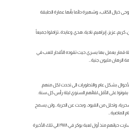
ى خيال الكاتب، وشهيرة دائما بأنها عمارة الطبقة
 شلة ليبون من أمين، كريم، عزيز، إبراهيم، نادية، هدي وعايدة…تزاملوا جميعاً
 يجتمعوا دائماً في ليلة رأس السنة وقضائها معاً. بدأت هذه العادة من رأس السنة عام ١٩٧٨، داخل صالة قمار يعمل بها يسري حيث تقوده الأقدار للعب في
يمة الرهان مليون جنية…
الأحوال بشكل عام والتطورات الى تحدث لكل منهم.
 يفوتوا على الأقل لقائهم السنوي ليلة رأس كل سنة.
حرية، وتحلل من القيود، وبحث عن الحرية…ولن يسمح
في هذه الليلة أيضا يقرروا أن يضيفوا للعبة جزء جديد، صفقة يربحها الفائز فقط. ستسحبك الرواية في رحلة تشويق لمعرفة كيف سارت حياتهم منذ أول لعبة بوكر في ١٩٧٨ الي تلك الأخيرة