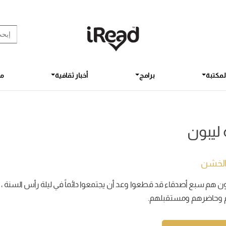
rch Button
earch
for:
لمكتبة
برامج
أخبار ثقافية
مق
ليبون
الخشن
وحاضرهم ومستقبلهم.