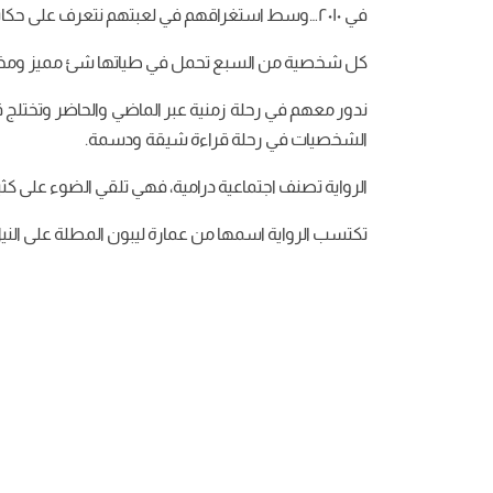
في ٢٠١٠…وسط استغراقهم في لعبتهم نتعرف على حكاياتهم التي تشابكت خيوطها واتسقت بغرابة مع مجريات ما اعتدنا تسميته لعبة اتضح انها أقرب ما تكون لمقدرات الحياة.
كل شخصية من السبع تحمل في طياتها شئ مميز ومختلف عن 
ندور معهم في رحلة زمنية عبر الماضي والحاضر وتختلج 
الشخصيات في رحلة قراءة شيقة ودسمة.
الرواية تصنف اجتماعية درامية، فهي تلقي الضوء على كثير
تكتسب الرواية اسمها من عمارة ليبون المطلة على الن