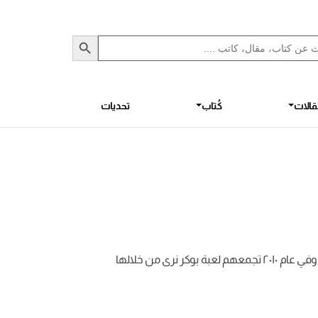
Sea
S
الات
كُتاب
تحديات
شلة ليبون هم سبع أصدقاء قد قطعوا وعد أن يجتمعوا دائماً في ليلة رأس السنة ، وفي عام ٢٠١٠ تجمعهم لعبة بوكر نرى من خلالها