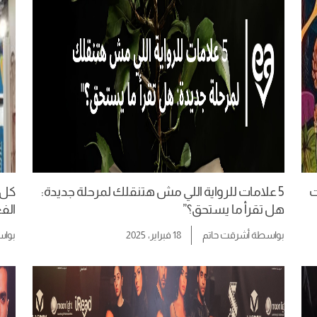
ات
5 علامات للرواية اللي مش هتنقلك لمرحلة جديدة:
هل تقرأ ما يستحق؟”
الفع
بواسطة
أشرقت حاتم
18 فبراير، 2025
بوا