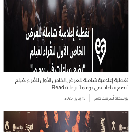
تغطية إعلامية شاملة للعرض الخاص الأول للقُراء لفيلم
“بضع ساعات في يوم ما” برعاية iRead
بواسطة
أشرقت حاتم
15 يناير، 2025