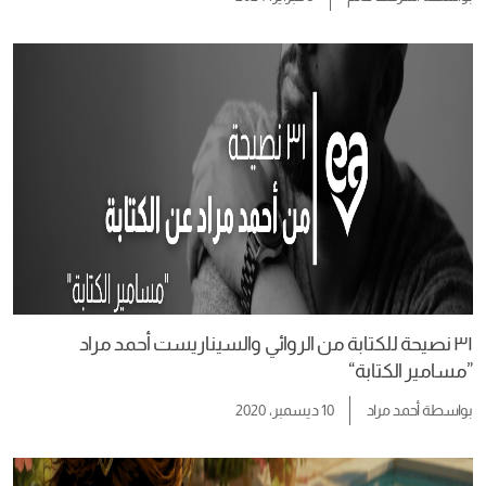
٣١ نصيحة للكتابة من الروائي والسيناريست أحمد مراد
”مسامير الكتابة“
بواسطة
أحمد مراد
10 ديسمبر، 2020