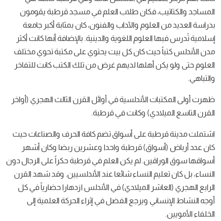
المساجد والكتاتيب، فكان طلاب العلم في مسجد قرطبة يقومون
بدراسة العديد من العلوم والآداب والفنون، كان بمثابة أكبر جامعة
إسلامية تْدرس فبها العلوم اللغوية والدينية. بالإضافة أنها كانت أكثر
مدن الأندلس كتباً حيث كان كل بيت يحتوي على مكتبة تحوي مختلف
العلوم حتى ولو يكن أهلها لديهم غرض من تلك الكتب كانت للتفاخر
والتباهي.
ظهرت أولى المكتبات الأندلسية في أوائل القرن الثالث الهجري (أواخر
القرن التاسع الميلادي) وكانت في قرطبة.
اشتملت مدينة قرطبة على أسواق تضم كافة الحرف والصناعات حيث
كان عدد أرباض (أسواق) قرطبة واحدا وعشرين ربضا وكان أشهر
أسواقها سوق الوراقين. لم يكن العلم في قرطبة حكراً على الرجال دون
النساء، بل كان تعليم النساء شائعا عند الأندلسيين. وقد شهد القرن
الرابع الهجري (العاشر الميلادي) في الأندلس ازدهارا حضارياً في كل
أوجه النشاط الإنساني ويرجع الفضل في إثراء الحركة العلمية إلى
الخلفاء الأمويين.