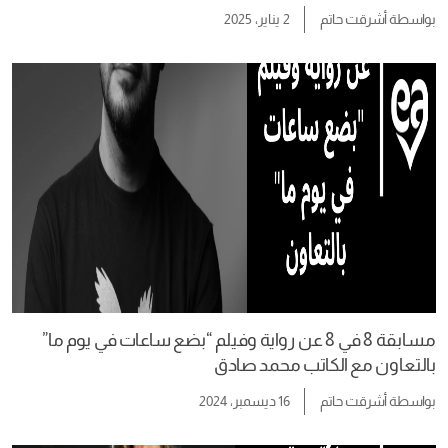
بواسطة
أشرقت حاتم
2 يناير، 2025
مسابقة 8 في 8 عن رواية وفيلم “بضع ساعات في يوم ما”
بالتعاون مع الكاتب محمد صادق
بواسطة
أشرقت حاتم
16 ديسمبر، 2024