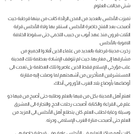
شتى مجالات العلوم.
تميزت الأندلس بالعديد من المدن الرائدة كانت من بينها قرطبة حيث
أصبحت بعد الفتح حاضرة الأندلس. استقر بها ولاة الأندلس قرابة
الثلاث قرون منذ عهد أيوب بن حبيب اللخمي حتى سقوط الخلافة
الاموية بالأندلس.
زخرت مدينة قرطبة بالعديد من علماء الذين أفادوا الجميع من
مشارقها إلى مغاربها، حيث لم تتوقف الإشادة بعظمة تلك المدينة
علب مؤرخي الإسلام فقط الذين عاصروا تلك العظمة بل تعدت الى
المستشرقين المتأخرين من أشهدتهم لما وصلت إليه مقارنة
أوضاعها بأوضاع بلاد الغرب الأوروبي آنذاك.
اهتم أهل المدينة بكل من فيها بالعلم وطلبه حتى أصبح من فيها ذو
علم في القراءة والكتابة. أصبحت رحلات الحج والتجارة الى المشرق
وسيلة وغاية لطلب العلم، كان يتطلع أهل الأندلس الى المزيد من
العلم حتى أصبحت منارة الغرب الإسلامي ودرته.
كانت أهم مراكز التعليم في الأندلس عامة وفي قرطبة خاصة هي