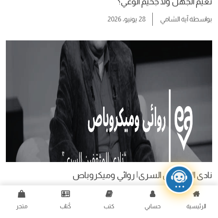
نعيم الجهل ولا جحيم الوعي؟
بواسطة
آية الشامي
28 يونيو، 2026
نادى المثقفين السرى| روائي وميكروباص
بواسطة
سامح الجباس
17 يونيو، 2026
الرئيسية
حسابي
كتب
كُتاب
متجر