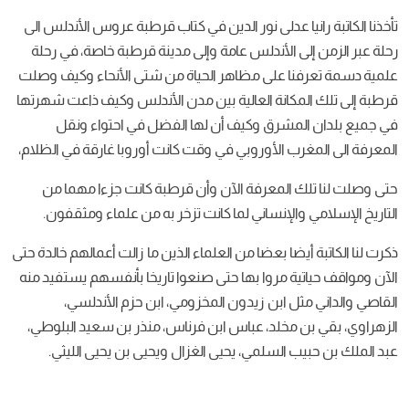
تأخذنا الكاتبة رانيا عدلى نور الدين في كتاب قرطبة عروس الأندلس الى
رحلة عبر الزمن إلى الأندلس عامة وإلى مدينة قرطبة خاصة، في رحلة
علمية دسمة تعرفنا على مظاهر الحياة من شتى الأنحاء وكيف وصلت
قرطبة إلى تلك المكانة العالية بين مدن الأندلس وكيف ذاعت شهرتها
في جميع بلدان المشرق وكيف أن لها الفضل في احتواء ونقل
المعرفة الى المغرب الأوروبي في وقت كانت أوروبا غارقة في الظلام،
حتى وصلت لنا تلك المعرفة الآن وأن قرطبة كانت جزءا مهما من
التاريخ الإسلامي والإنساني لما كانت تزخر به من علماء ومثقفون.
ذكرت لنا الكاتبة أيضا بعضا من العلماء الذين ما زالت أعمالهم خالدة حتى
الآن ومواقف حياتية مروا بها حتى صنعوا تاريخا بأنفسهم يستفيد منه
القاصي والداني مثل ابن زيدون المخزومي، ابن حزم الأندلسي،
الزهراوي، بقي بن مخلد، عباس ابن فرناس، منذر بن سعيد البلوطي،
عبد الملك بن حبيب السلمي، يحيى الغزال ويحيى بن يحيى الليثي.