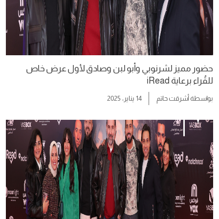
حضور مميز لشرنوبي وأبو لبن وصادق لأول عرض خاص
للقُراء برعاية iRead
بواسطة
أشرقت حاتم
14 يناير، 2025