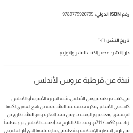
رقم ISBN الدولي:
9789779920795
تاريخ النشر:
٢٠٢١
دار النشر:
عصير الكتب للنشر والتوزيع
نبذة عن قرطبة عروس الأندلس
في كتاب قرطبة عروس الأندلس، شبه الجزيرة الأيبيرية أو الأندلس
كانت في الأساس فكرة قديمة عند القائد عقبة بن نافع الفهري لكنها
لم تتحقق وبعد مرور الوقت جاء من ينفذ الفكرة وهو القائد طارق بن
زياد عام 92هـ / 711م. ومنذ ذلك التاريخ قد أصبحت الأندلس جزء عظيماً
من تاريخ الحضارة الإسلامية وشعلة في منارة علمها الذي أنار العالم في