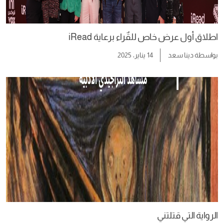
اطلاق أول عرض خاص للقٌراء برعاية iRead
بواسطة
دينا سعد
14 يناير، 2025
الرواية التي قتلتني