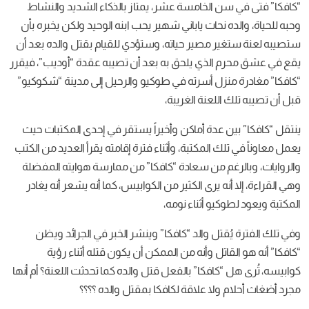
“كافكا” فتى في سن الخامسة عشر، يمتاز بالذكاء الشديد والنشاط
وحبه للحياة، والده نحات ياباني شهير يحب ابنه الوحيد ولكن يخبره بأن
ستصيبه لعنة ستغير مصير حياته، وستؤدي للقيام بقتل والده بعد أن
يقع في عشق محرم الذي يلحق به بعد أن تصيبه عقدة “أوديب”، فيقرر
“كافكا” مغادرة منزل أسرته في طوكيو والرحيل إلى مدينة “شكوكيو”
قبل أن تصيبه تلك اللعنة الغريبة،
ينتقل “كافكا” بين عدة أماكن وأخيراً يستقر في إحدى المكتبات حيث
يعمل معاوناً في تلك المكتبة، وأثناء فترة إقامته يقرأ العديد من الكتب
والروايات، وبالرغم من سعادة “كافكا” من ممارسة هوايته المفضلة
وهي القراءة، إلا أنه يرى الكثير من الكوابيس، كما أنه يشعر أنه يغادر
المكتبة ويعود لطوكيو أثناء نومه،
وفي تلك الفترة يُقتل والد “كافكا” وينشر الخبر في الجرائد ويظن
“كافكا” أنه هو القاتل وأنه من الممكن أن يكون قتله أثناء رؤية
كوابيسه، تُرى هل “كافكا” بالفعل قتل والده كما تحدثت اللعنة؟ أم أنها
مجرد أضغاث أحلام ولا علاقة لكافكا بمقتل والده ؟؟؟؟