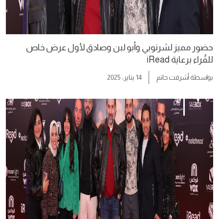
حضور مميز لشرنوبي وأبو لبن وصادق لأول عرض خاص
للقُراء برعاية iRead
بواسطة
أشرقت حاتم
14 يناير، 2025