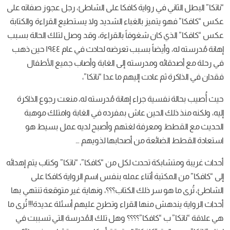
“ناتكا” البطل الثاني في رواية كافكا على الشاطئ، رجل عجوز صفاته على
عكس “كافكا” فهو يتميز بالغباء الشديد ولا يستطيع القراءة والكتابة
عكس “كافكا” الذي كان شغوفاً بالقراءة، وقد وصل لتلك الحالة بسبب
إهانة مُدرسته له، وأيضاً بسبب تعرضه لحادث في عام ١٩٤٤ حين ذهب
في رحلة مع أصدقائه ومدرسته إلى الغابة وأصاب جميع الأطفال
فقدان في الذاكرة ثم عادت إليهم ما عدا “ناتكا”،
حيث أُصيب بحالة نفسية جراء إهانة مُدرسته له، منعت رجوع الذاكرة
إليه، ولكنه منذ ذلك الحين عاش بمفرده في الغابة وامتلك موهبة
الحديث مع القطط ومعرفة لغتهم وأصبح لديه عمل بسيط هو
استعادة القطط الضائعة من أصحابها لذويهم …
أحداث غريبة ومتشابكة تحدث لكل من “كافكا”، “ناتكا” وكتاب يتم إهدائه
إلى “كافكا” من المكتبة أثناء عمله بنفس اسم الرواية كافكا على
الشاطئ، تُرى ما هو سر ذلك الكتاب؟؟؟، ونهاية غير متوقعة تنتهي بها
أحداث الرواية يندهش منها القراء وتطرح عليهم أسئلة عديدة!!! تُرى ما
هي علاقة “ناتكا” ب “كافكا”؟؟؟؟ وهل تلك المُدرسة التي تسببت في