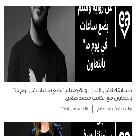
مسابقة 8 في 8 عن رواية وفيلم “بضع ساعات في يوم ما”
بالتعاون مع الكاتب محمد صادق
بواسطة
أشرقت حاتم
16 ديسمبر، 2024