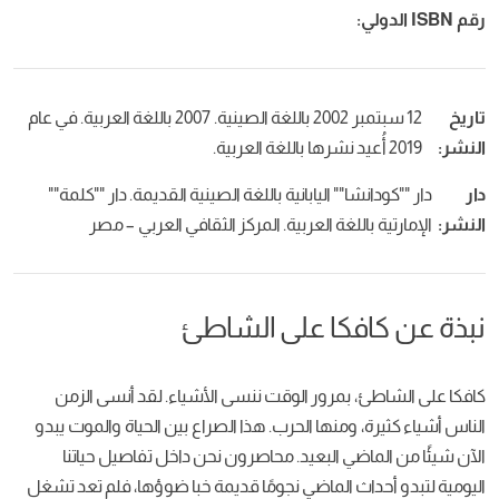
رقم ISBN الدولي:
تاريخ
12 سبتمبر 2002 باللغة الصينية. 2007 باللغة العربية. في عام
النشر:
2019 أُعيد نشرها باللغة العربية.
دار
دار ""كودانشا"" اليابانية باللغة الصينية القديمة. دار ""كلمة""
النشر:
الإمارتية باللغة العربية. المركز الثقافي العربي – مصر
نبذة عن كافكا على الشاطئ
كافكا على الشاطئ، بمرور الوقت ننسى الأشياء. لقد أنسى الزمن
الناس أشياء كثيرة، ومنها الحرب. هذا الصراع بين الحياة والموت يبدو
الآن شيئًا من الماضي البعيد. محاصرون نحن داخل تفاصيل حياتنا
اليومية لتبدو أحداث الماضي نجومًا قديمة خبا ضوؤها، فلم تعد تشغل