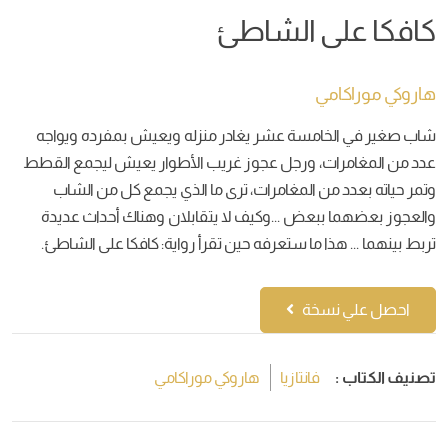
كافكا على الشاطئ
هاروكي موراكامي
شاب صغير في الخامسة عشر يغادر منزله ويعيش بمفرده ويواجه
عدد من المغامرات، ورجل عجوز غريب الأطوار يعيش ليجمع القطط
وتمر حياته بعدد من المغامرات، ترى ما الذي يجمع كل من الشاب
والعجوز بعضهما ببعض ...وكيف لا يتقابلان وهناك أحداث عديدة
تربط بينهما ... هذا ما ستعرفه حين تقرأ رواية: كافكا على الشاطئ.
احصل علي نسخة
تصنيف الكتاب :
فانتازيا
هاروكي موراكامي