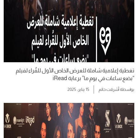
تغطية إعلامية شاملة للعرض الخاص الأول للقُراء لفيلم
“بضع ساعات في يوم ما” برعاية iRead
بواسطة
أشرقت حاتم
15 يناير، 2025