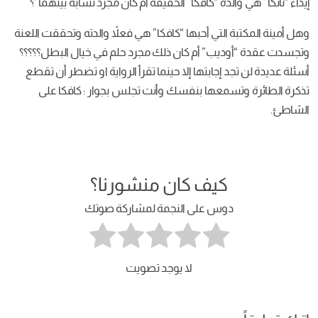
إيذاء “ناتكا” هي والدة “كافكا” الحقيقة أم كان مجرد تشابه بينهما”؟
وهل أمينة المكتبة التي أحبها “كافكا” هي فعلاً والدته وتحققت اللعنة
وتجسدت عقدة “أوديب” أم كان ذلك مجرد حلم في خيال البطل؟؟؟؟؟
أسئلة عديدة لن تجد إجابتها إلا حينما تقرأ الرواية او تضطر أن تقطع
تذكرة الطائرة وتسمعها بنفسك وأنت تجلس بجوار : كافكا على
الشاطئ.
كيف كان منشورنا؟
دوس على النجمة لمشاركة صوتك
لا يوجد تصويت