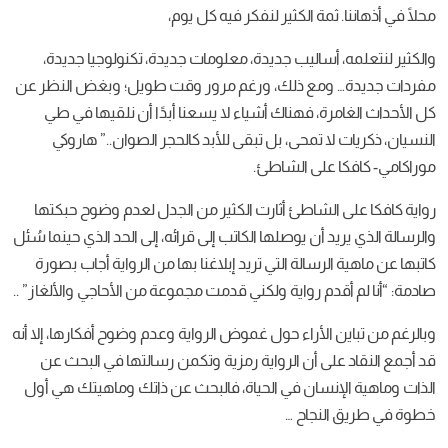
محلًا في أذهاننا. ثمة الكثير لنفكر فيه كل يوم،
والكثير لنتعلمه، أساليب جديدة، معلومات جديدة، تكنولوجيا جديدة،
مفردات جديدة… ومع ذلك، ورغم مرور وقت طويل؛ وبغض النظر عن
كل الأحداث الغامرة، فهناك أشياء لا يسعنا أبدًا أن نلقيها في طي
النسيان، ذكريات لا تمحى، بل تبقى للأبد كالحجر الصوان..” هاروكي
موراكامي- كافكا على الشاطئ.
رواية كافكا على الشاطئ أثارت الكثير من الجدل لعدم وضوح حبكتها
والرسالة الذي يريد أن يوصلها الكاتب إلى قرائه، إلى الحد الذي حينما سُئل
كاتبها عن ماهية الرسالة التي تريد إبلاغنا بها من الرواية أجاب بصورة
صادمة: “أنا لم أقدم رواية ولكني قدمت مجموعة من الأحاجي والألغاز” ..
وبالرغم من تباين الأراء حول غموض الرواية وعدم وضوح أفكارها، إلا أنه
قد أجمع النقاد على أن الرواية رمزية وتكمن رسالتها في البحث عن
الذات وماهية الإنسان في الحياة، فالبحث عن ذاتك وماهيتك هي أول
خطوة في طريق النجاح …