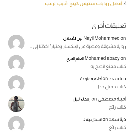
أفضل روايات ستيفن كينج : أديب الرعب
تعليقات أخرى
Nayil Mohammed
on
بين الأطلال
رواية مشوقة وعصية عن الإنكسار بإمتياز" اخذتنا إلى…
Mohamed abacy
on
العلم المرح
كتاب ممتع انصح به
دينا سعد
on
أحلام ممنوعة
كتاب جميل جدا
أمينة مصطفى
on
رفقاء الليل
كتاب رائع
دينا سعد
on
انستا_حياة#
كتاب رائع