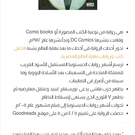
هى رواية من نوعية الكتب المصورة أو Comic books
وقامت بنشرها DC Comics وبدأ نشرها عام ١٩٨٢م .
تدور أحداث الرواية فى أحداث ما بعد نهاية العالم يشبه
افضل
كتب وروايات نهاية العالم المصرية
.
ترسم أشهر روايات الديستوبيا المستقبل الأسود القريب
للمملكة المتحدة فى التسعينات بعد الأسلحة النووية وما
سببته من أضرار فى التمانينات .
يظهر حزب فاشى يدعى نورسفاير ليبيد وعتقل معارضيه ثم
يظهر V الثورى الذى يستعى لإسقاط النظام .
تحولت أشهر روايات الديستوبيا إلى فيلم مشهور عام ٢٠٠٥م .
حصلت الرواية على تقييم ٤.٢٥ من ٥ على موقع Goodreads
.
” يوجد خلف هذا القناع أكثر من مجرد لحم. تحت هذا القناع توجد