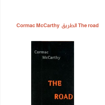
The road الطريق Cormac McCarthy