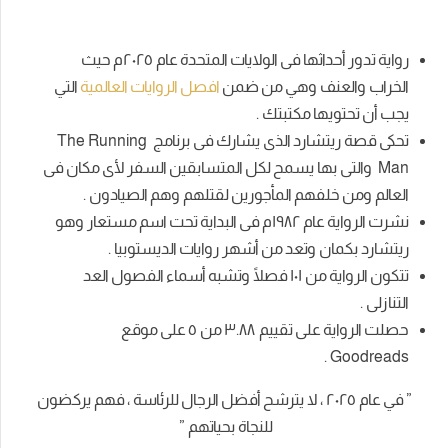
رواية تدور أحداثها فى الولايات المتحدة عام ٢٠٢٥م حيث
الخراب والعنف وهي من ضمن
افصل الروايات العالمية
التي
يجب أن تحتويها مكتبتك .
تحكى قصة ريتشارد الذى يشارك فى برنامج The Running
Man والتى بها يسمح لكل المتسابقين السفر لأى مكان فى
العالم ومن خلفهم المأجورين لقتلهم وهم الصيادون .
نشرت الرواية عام ١٩٨٢م فى البداية تحت اسم مستعار وهو
ريتشارد بكمان وتعد من أشهر روايات الديستوبيا .
تتكون الرواية من ١٠١ فصلًا وتشبه أسماء الفصول العد
التنازلى .
حصلت الرواية على تقييم
٣.٨٨ من
٥
على موقع
.
Goodreads
”
في عام
٢٠٢٥
، لا يترشح أفضل الرجال للرئاسة ، فهم يركضون
للنجاة بحياتهم
”