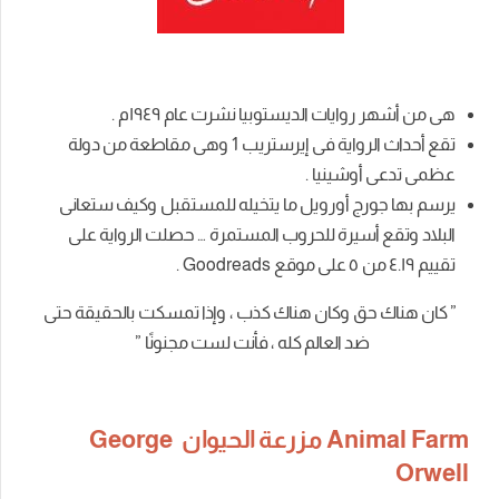
هى من أشهر روايات الديستوبيا نشرت عام ١٩٤٩م .
تقع أحداث الرواية فى
إيرستريب 1 وهى مقاطعة من دولة
عظمى تدعى أوشينيا .
يرسم بها جورج أورويل ما يتخيله للمستقبل وكيف ستعانى
البلاد وتقع أسيرة للحروب المستمرة … حصلت الرواية على
تقييم ٤.١٩
من
٥
على موقع Goodreads
.
”
كان هناك حق وكان هناك كذب ، وإذا تمسكت بالحقيقة حتى
ضد العالم كله ، فأنت لست مجنونًا
”
Animal Farm مزرعة الحيوان George
Orwell