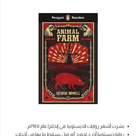
نشرت أشهر روايات الديستوبيا فى إنجلترا عام ١٩٤٥م .
رواية ديستوبيا أخرى لجورج أورويل يسقط ما بها من أحداث