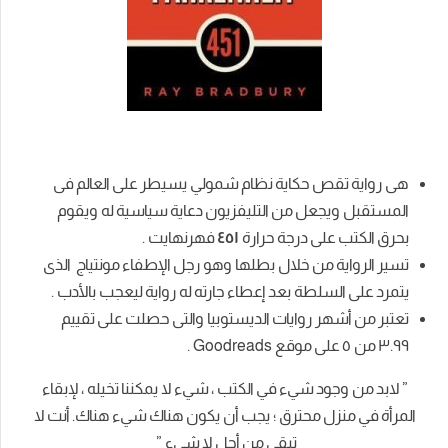
هى رواية تقص حكاية نظام شمولي يسيطر على العالم فى
المستقبل ويجعل من التليفزيون دعاية سياسية له ويقوم
بحرق الكتب على درجة حرارة
٤٥١
فهرنهايت .
تسير الرواية من خلال بطلها وهو رجل الإطفاء مونتياج الذى
يتمرد على السلطة بعد إعطاء جارته له رواية ليعجب بالأدب .
تعتبر من أشهر روايات الديستوبيا والتى
حصلت على تقييم
٣.٩٩
من
٥
على موقع Goodreads
.
” لابد من وجود شيء في الكتب ، شيء لا يمكننا تخيله ، لإبقاء
المرأة في منزل محترق ؛ يجب أن يكون هناك شيء هناك. أنت لا
تبقى من أجل لا شيء ”