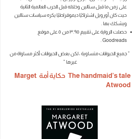
على زمن ما قبل ستالين وخلاله قبل الحرب العالمية الثانية
حيث كان أورويل اشتراكيًا ديموقراطيًا يكره سياسات ستالين
ويشكك بها .
حصلت الرواية على تقييم ٣.٩٥
من
٥
على موقع
.
Goodreads
”
جميع الحيوانات متساوية ، لكن بعض الحيوانات أكثر مساواة من
غيرها ”
The handmaid’s tale حكاية أمة Marget
Atwood