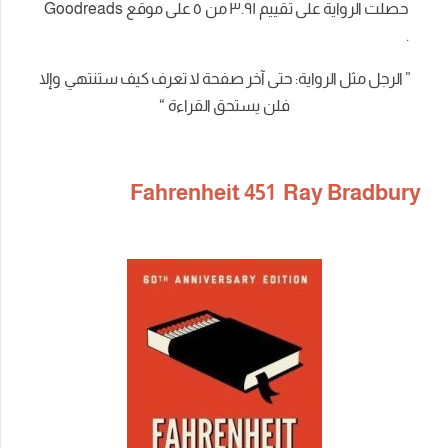
حصلت الرواية على تقييم ٣.٩١
من
٥
على موقع Goodreads
.
” الرجل مثل الرواية: حتى آخر صفحة لا تعرف كيف ستنتهي وإلا
فلن يستحق القراءة “
Fahrenheit 451 Ray Bradbury