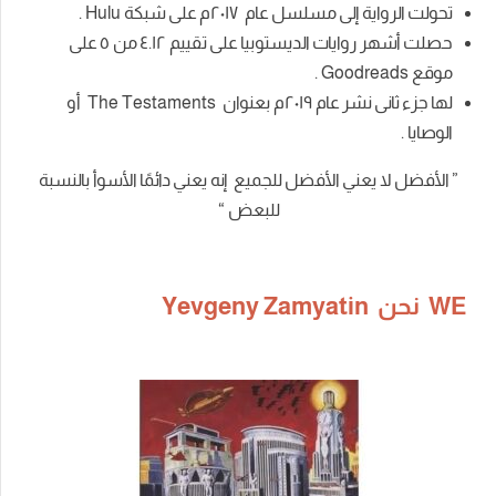
تحولت الرواية إلى مسلسل عام ٢٠١٧م على شبكة Hulu .
حصلت أشهر روايات الديستوبيا على تقييم ٤.١
٢
من
٥
على
موقع Goodreads
.
لها جزء ثانى نشر عام ٢٠١٩م بعنوان The Testaments أو
الوصايا .
” الأفضل لا يعني الأفضل للجميع إنه يعني دائمًا الأسوأ بالنسبة
للبعض “
WE نحن Yevgeny Zamyatin