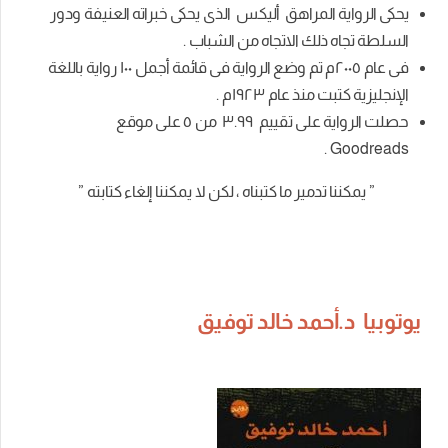
يحكى الرواية المراهق أليكس الذى يحكى خبراته العنيفة ودور
السلطة تجاه ذلك الاتجاه من الشباب .
فى عام ٢٠٠٥م تم وضع الرواية فى قائمة أجمل ١٠٠ رواية باللغة
الإنجليزية كتبت منذ عام ١٩٢٣م .
حصلت الرواية على تقييم
٣.٩٩
من
٥
على موقع
.
Goodreads
” يمكننا تدمير ما كتبناه ، لكن لا يمكننا إلغاء كتابته ”
يوتوبيا د.أحمد خالد توفيق