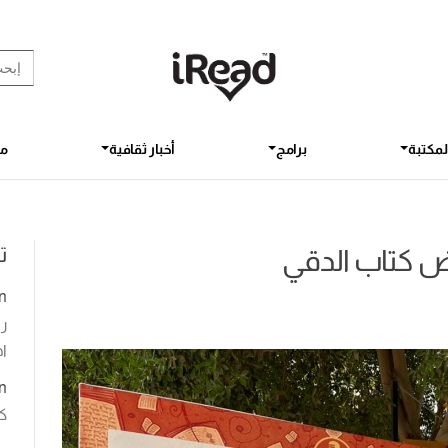
rch Button
earch
for:
لمكتبة
برامج
أخبار ثقافية
مق
ت
 كتاب الدقي
n
رو
اخ
n
ك