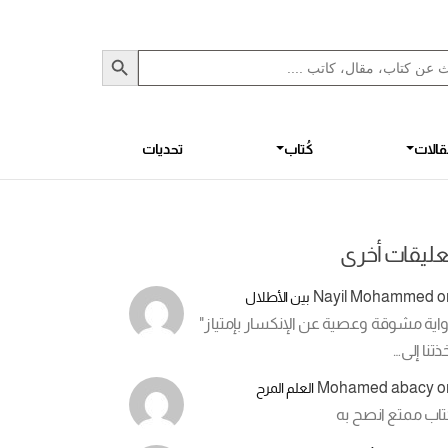
Sea
S
الات
كُتاب
تحديات
عليقات أخرى
Nayil Mohammed
o
بين الأطلال
اية مشوقة وعصية عن الإنكسار بإمتياز"
ذتنا إلى…
Mohamed abacy
o
العلم المرح
تاب ممتع انصح به