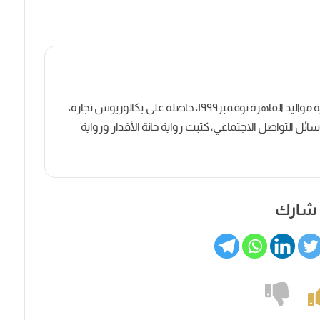
كاتبة روائية وصحفية مصرية مواليد القاهرة نوفمبر١٩٩٩، حاصلة على بكالوريوس تجارة،
ل التواصل الاجتماعي، كتبت رواية حانة الأقدار ورواية
شارك