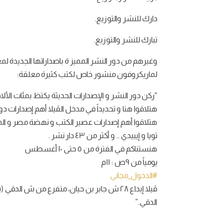
دارك للنشر والتوزيع.
تبارك للنشر والتوزيع.
وغيرهم من دور النشر المميز ة باصداراتها الجديدة 
لماريكروفون منشور خاص لكتب كثيرة معلقة:
“ركن دور النشر و الإصدارات الحديثة يكتظ بمئات الأل
هتلاقوا هنا و تحديداً في مدخل الڤيلا أهم إصدارات دور ا
هتلاقوا أهم إصدارات عصير الكتب و نهضة مصر و المصر
تويا و إيبيدي .. و أكثر من ٤٣ دار نشر .
هنستناكم في الفترة من ٥ حتى ١٠ أغسطس
يومياً من ٩ص : ١١م
#الدخول_مجاني
ڤيلا إبداع ٢٨ ش جابر بن حيان، متفرع من
الدقي.”