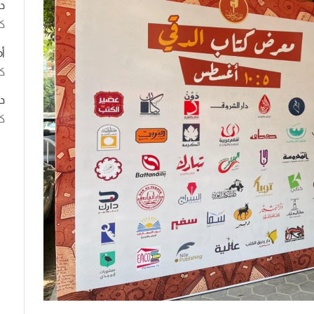
د
ك
أ
كت
د
كت