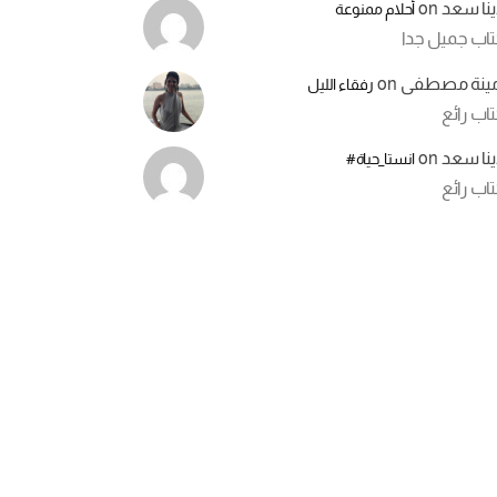
ينا سعد
on
أحلام ممنوعة
تاب جميل جدا
مينة مصطفى
on
رفقاء الليل
اب رائع
ينا سعد
on
انستا_حياة#
اب رائع