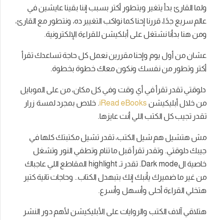
ولما
القارئ بدأ يتغير ويتطور أكتر بسبب إننا بقينا عايشين في
عالم سريع جدًا، قررنا إحنا كما نواكب التغيير ده، ونتطور مع القارئ،
ومن هنا بدأنا نشتغل على أبلكيشن للقراءة الإلكترونية.
عشان من أول يوم وإحنا مقررين نعمل كل حاجة تساعدك تقرأ
أكتر وتطور من نفسك ونكون معاك خطوة بخطوة.
دلوقتي تقدر تقرأ في أي وقت وفي كل مكان، من على الموبايل
من خلال أبليكيشن
iRead eBooks
. خلاص بمجرد لمسة زرار
تقدر تجيب كل الكتب اللي أنت عايزها.
مش هتشيل هم شيل الكتب، تقدر تشيل مكتبتك كلها في
جيبك دلوقتي. وتقدر تقرأ قبل ما تنام وتطفي النور وتشغل
خاصية الDark mode. تقدر تـ highlight المقاطع اللي عاجباك
من غير ما ضميرك يأنبك إنك بتبهدل الكتاب.. وحاجات تانية كتير
هتخلي القراءة أحلى وأسهل وأسرع.
هتلاقي آلاف الكتب والروايات على الأبليكيشن لأهم دور النشر