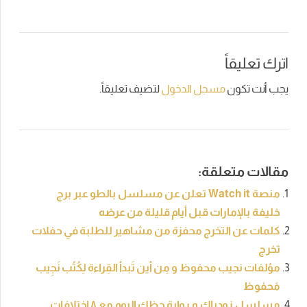
اترك تعليقاً
يجب أنت تكون
مسجل الدخول
لتضيف تعليقاً.
مقالات متعلقة:
منصة Watch it تعلن عن مسلسل بالطو عبر برج
خليفة بالإمارات قبل أيام قليلة من عرضه
كلمات عن التخرج محفزة من مشاهير للطلبة في حفلات
تخرج
مؤلفات نجيب محفوظ و مِن أين تَبدأ القِراءة لِكُتُب نَجِيب
مَحفوظ
مسلسل زودياك و رواية حظك اليوم مع ٨ اختلافات