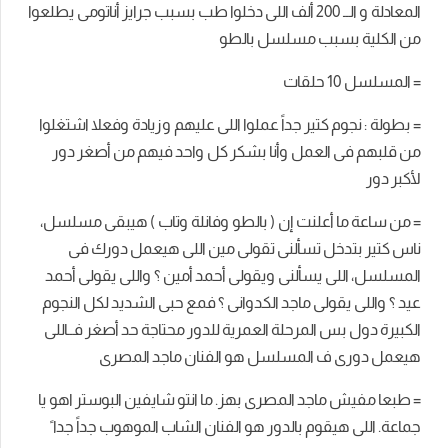
المعادلة و الــ 200 ألف اللى دخلوا طب بسبب جرايز أناتومى يطلعوا
من الكلية بسبب مسلسل بالطو
= المسلسل 10 حلقات
= بطولة : نجوم كتير جداً عملوا اللى عليهم وزيادة وفعلا اشتغلوا
من قلبهم فى العمل وأنا بشكر كل واحد فيهم من أصغر دور
لأكبر دور
= من ساعة ما أعلنت إن ( بالطو وفانلة وتاب ) هيبقى مسلسل،
ناس كتير بتدخل تسألنى تقولى مين اللى هيعمل دورك فى
المسلسل، اللى يسألنى ويقولى أحمد أمين ؟ واللى يقولى أحمد
عيد ؟ واللى يقولى ماجد الكدوانى ؟ فمع حبى الشديد لكل النجوم
الكبيرة دول بس المرحلة العمرية للدور محتاجة حد أصغر فــاللى
هيعمل دورى ف المسلسل هو الفنان ماجد المصرى
= طبعا مفيش ماجد المصرى بهز. ما انتو شايفين البوستر اهو يا
جماعة. اللى هيقوم بالدور هو الفنان الشاب الموهوب جداً جدا ً