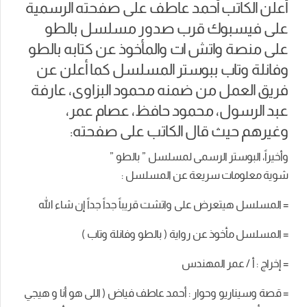
أعلن الكاتب أحمد عاطف على صفحته الرسمية
على فيسبوك قرب صدور مسلسل بالطو
على منصة واتش ات والمأخوذ عن كتابه بالطو
وفانلة وتاب ببوستر المسلسل كما أعلن عن
فريق العمل من ضمنه محمود البزاوى، عارفة
عبد الرسول، محمود حافظ، عصام عمر،
وغيرهم حيث قال الكاتب على صفحته:
وأخيراً، البوستر الرسمى لمسلسل ” بالطو ”
شوية معلومات سريعة عن المسلسل :
= المسلسل هيتعرض على واتشت قريباً جداً جداً إن شاء الله
= المسلسل مأخوذ عن رواية ( بالطو وفانلة وتاب )
= إخراج : أ / عمر المهندس
= قصة وسيناريو وحوار : أحمد عاطف فياض ( اللى هو أنا و هيجي