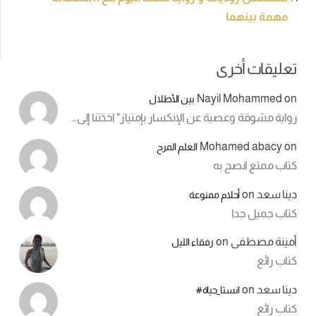
مهمة بينهما
تعليقات أخرى
Nayil Mohammed
on
بين الأطلال
رواية مشوقة وعصية عن الإنكسار بإمتياز" اخذتنا إلى…
Mohamed abacy
on
العلم المرح
كتاب ممتع انصح به
دينا سعد
on
أحلام ممنوعة
كتاب جميل جدا
أمينة مصطفى
on
رفقاء الليل
كتاب رائع
دينا سعد
on
انستا_حياة#
كتاب رائع