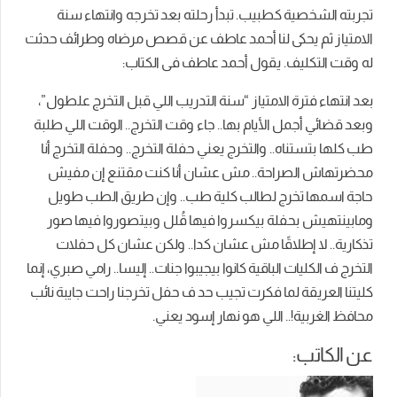
تجربته الشخصية كطبيب. تبدأ رحلته بعد تخرجه وانتهاء سنة
الامتياز ثم يحكى لنا أحمد عاطف عن قصص مرضاه وطرائف حدثت
له وقت التكليف. يقول أحمد عاطف فى الكتاب:
بعد انتهاء فترة الامتياز “سنة التدريب اللي قبل التخرج علطول”،
وبعد قضائي أجمل الأيام بها.. جاء وقت التخرج.. الوقت اللي طلبة
طب كلها بتستناه.. والتخرج يعني حفلة التخرج.. وحفلة التخرج أنا
محضرتهاش الصراحة.. مش عشان أنا كنت مقتنع إن مفيش
حاجة اسمها تخرج لطالب كلية طب.. وإن طريق الطب طويل
ومابينتهيش بحفلة بيكسروا فيها قُلل وبيتصوروا فيها صور
تذكارية.. لا إطلاقًا مش عشان كدا.. ولكن عشان كل حفلات
التخرج ف الكليات الباقية كانوا بيجيبوا جنات.. إليسا.. رامي صبري، إنما
كليتنا العريقة لما فكرت تجيب حد ف حفل تخرجنا راحت جايبة نائب
محافظ الغربية!.. اللي هو نهار إسود يعني.
عن الكاتب: