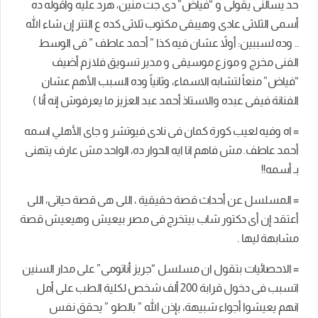
حد يسألنى يقولى و “فياض” دى جت منين، هرد عليه وأقوله ده
أسمى الثلاثى عادى وهيبقى مكتوب ثلاثى كده ع التتر إن شاء الله
.. وده لسببين: أولاً عشان فيه كذا ” أحمد عاطف ” فى الوسط
الفنى مخرج و موزع موسيقى و مدير تسويق فلازم أضيف
“فياض” منعاً لتشابه الاسماء، وثانياً وده السبب الأهم عشان
الفنانة فيفى عبده والاستاذ أحمد عبد العزيز ما يعرفوش إنه أنا )
= اه وفيه لعيب كورة كمان فى نادى فيوتشر و جاى الأهلي اسمه
أحمد عاطف. مش فاهم انا ايه الحوار ده، الواحد مش عارف يتهنى
بـ أسمه!!
= المسلسل عن أحداث قصة حقيقية ، اللى هى قصة حياتى، اللى
أعتقد إن أى دكتور شاب بيتخرج فى مصر بيعيش وهيعيش قصة
مشابهة ليها .
= الاحصائيات بتقول ان مسلسل “جريز أناتومى” على مدار السنين
اتسبب فى دخول قرابة 200 ألف شخص لكلية الطب على أمل
انهم يعيشوا أجواء شبيهة، بإذن الله ” بالطو ” يحقق نفس