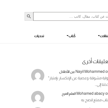
Sea
S
الات
كُتاب
تحديات
عليقات أخرى
Nayil Mohammed
o
بين الأطلال
اية مشوقة وعصية عن الإنكسار بإمتياز"
ذتنا إلى…
Mohamed abacy
o
العلم المرح
تاب ممتع انصح به