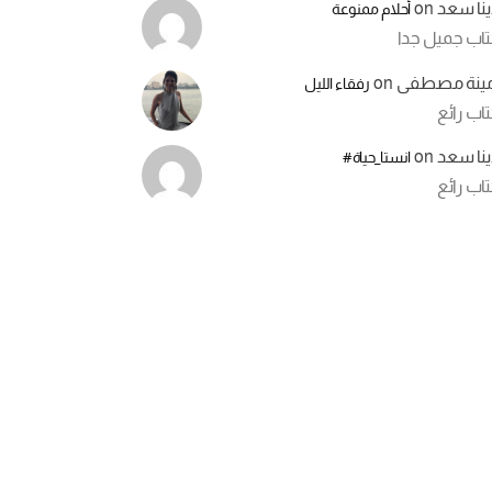
ينا سعد
on
أحلام ممنوعة
تاب جميل جدا
مينة مصطفى
on
رفقاء الليل
اب رائع
ينا سعد
on
انستا_حياة#
اب رائع