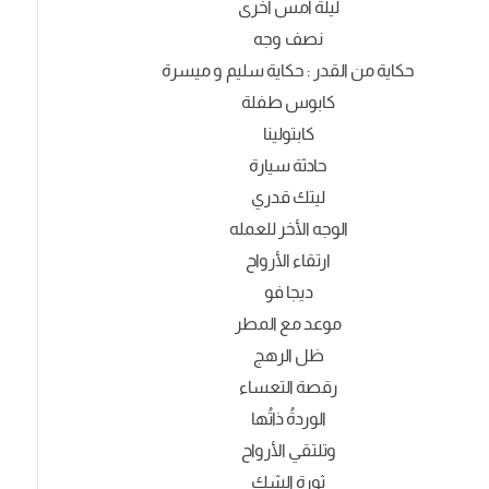
ليلة أمس آخرى
نصف وجه
حكاية من القدر : حكاية سليم و ميسرة
كابوس طفلة
كابتولينا
حادثة سيارة
ليتك قدري
الوجه الأخر للعمله
ارتقاء الأرواح
ديجا فو
موعد مع المطر
ظل الرهج
رقصة التعساء
الوردةُ ذاتُها
وتلتقي الأرواح
ثورة الشك