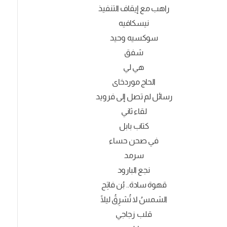
راهب مع إيقاف التنفيذ
نيسكافيه
سوكسيه وحيد
شفق
هي لي
الحاج موردخاى
رسائل لم تصل إلى فرويد
لقاء ثاني
كتاب بابل
في صحن حساء
سرمد
نجع البارود
قهوة سادة.. بُن فاتِح
الشمسُ لا تُشرِقُ ليلًا
قلب زجاجي