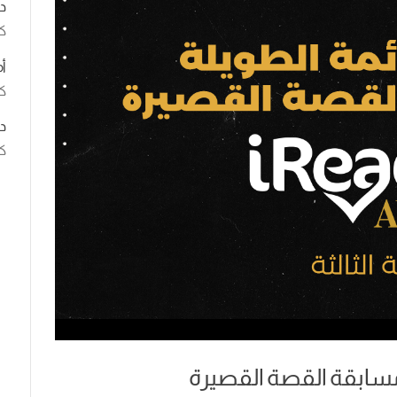
د
ك
أ
كت
د
كت
مسابقة القصة القصيرة