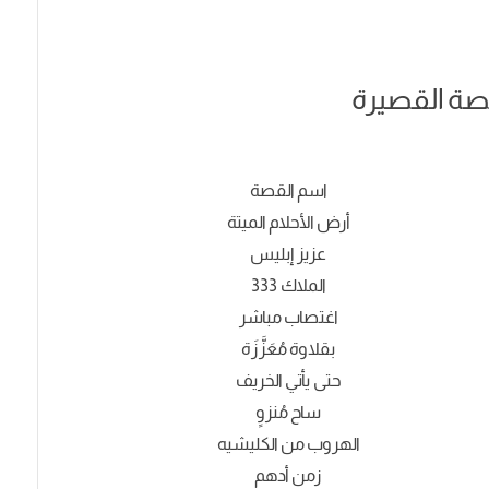
قصة القصيرة
اسم القصة
أرض الأحلام الميتة
عزيز إبليس
الملاك 333
اغتصاب مباشر
بقلاوة مُعَزَّزَة
حتى يأتي الخريف
ساح مُنزوٍ
الهروب من الكليشيه
زمن أدهم