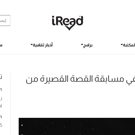
rch Button
earch
for:
لمكتبة
برامج
أخبار ثقافية
مق
ت
ة في مسابقة القصة القصيرة من
n
رو
اخ
n
ك