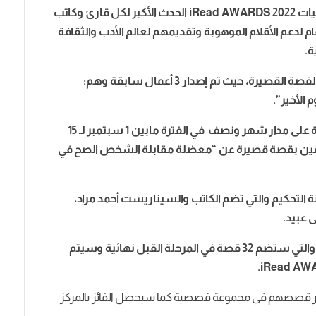
مسابقة كتابة القصة القصيرة هي واحدة من فعاليات iRead AWARDS 2022 الحدث الأكبر لكل قارئ وكاتب
لدعم الأقلام الموهوبة وتقديمهم لعالم الأدب والثقافة
ة.
ويعتبر كتاب هذا العام هو الاصدار الرابع لمسابقة القصة القصيرة، حيث تم إصدار 3 أعمال سابقة وهم:
 الأخير”.
في هذا العام تم استلام أكثر من 2,000 قصة قصيرة على مدار شهر ونصف في الفترة مابين 1 سبتمبر لـ 15
ابقين بقصة قصيرة عن “معضلة مقابلة الشخص الصح في
قبل لجنة التحكيم والتي تضم الكاتب والسيناريست أحمد مراد،
 عبيد.
وسيتم الإعلان عن القائمة القصيرة يوم 16 نوفمبر والتي ستضم 32 قصة في المرحلة القبل نهائية وسيتم
 لنشر قصصهم في مجموعة قصصية كما سيحصل الفائز بالمركز