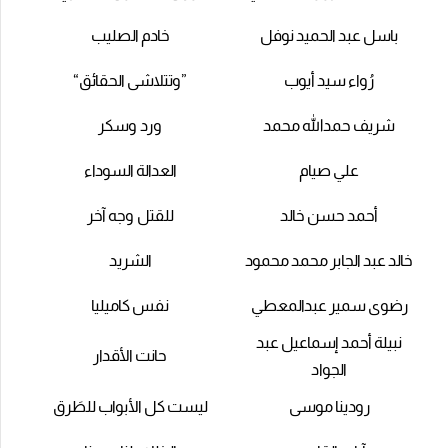
باسل عبد الحميد نوفل
خادم الصليب
رُواء سيد أيوب
”وتتلاشى الحقائق“
شريف حمدالله محمد
ورد وسكر
علي صيام
العدالة السوداء
أحمد حسن خالد
للقتل وجه آخر
خالد عبد الجابر محمد محمود
الشريد
رضوى سمير عبدالمعطي
نفس كاميليا
نبيلة أحمد إسماعيل عبد
حانت الأقدار
الجواد
رودينا موسى
ليست كل الأبواب للطَرق