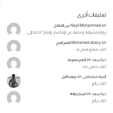
تعليقات أخرى
Nayil Mohammed
on
بين الأطلال
رواية مشوقة وعصية عن الإنكسار بإمتياز" اخذتنا إلى…
Mohamed abacy
on
العلم المرح
كتاب ممتع انصح به
دينا سعد
on
أحلام ممنوعة
كتاب جميل جدا
أمينة مصطفى
on
رفقاء الليل
كتاب رائع
دينا سعد
on
انستا_حياة#
كتاب رائع