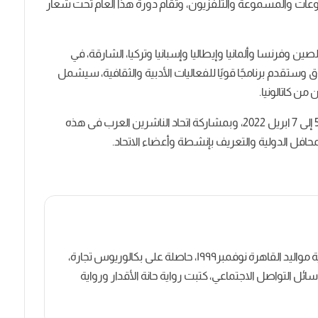
ات والمسموعة والتلفزيون، وتقام دورة هذا العام تحت شعار
 وفرنسا وألمانيا وإيطاليا وإسبانيا وتركيا، الشارقة، في
وق وستقدم برنامجًا قويًا للفعاليات الأدبية والثقافية، سيشمل
من كاتالونيا.
وينعقد معرض لندن الدولي للكتاب خلال الفترة من 5 إلى 7 ابريل 2022، وبمشاركة اتحاد الناشرين العرب فى هذه
لمحافل الدولية والتعريف بإنشطة وأعضاء الاتحاد.
كاتبة روائية وصحفية مصرية مواليد القاهرة نوفمبر١٩٩٩، حاصلة على بكالوريوس تجارة،
ل التواصل الاجتماعي، كتبت رواية حانة الأقدار ورواية