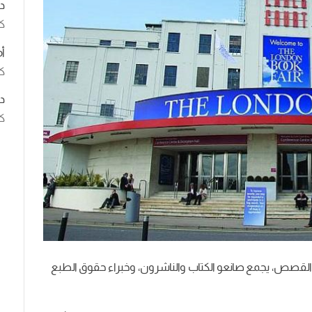
د
ك
أ
كت
د
كت
القصص، يجمع صانعو الكتاب والناشرون، وخبراء حقوق الطبع