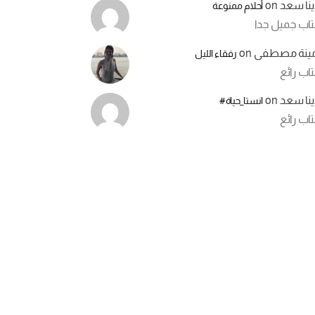
ينا سعد
on
أحلام ممنوعة
تاب جميل جدا
مينة مصطفى
on
رفقاء الليل
اب رائع
ينا سعد
on
انستا_حياة#
اب رائع