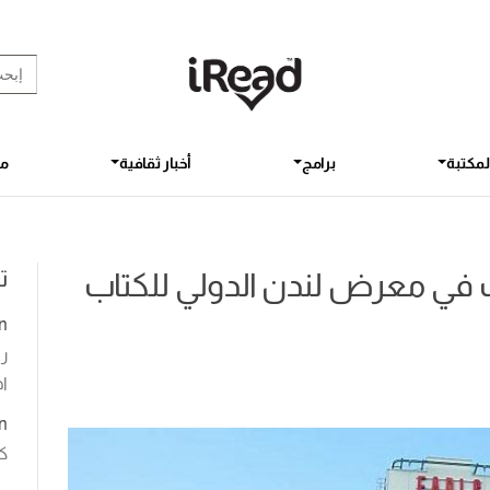
rch Button
earch
for:
لمكتبة
برامج
أخبار ثقافية
مق
ت
ك في معرض لندن الدولي للكتاب
n
رو
اخ
n
ك