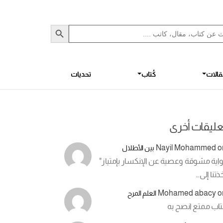
Sea
S
الات
كُتاب
تحديات
عليقات أخرى
Nayil Mohammed
o
بين الأطلال
اية مشوقة وعصية عن الإنكسار بإمتياز"
ذتنا إلى…
Mohamed abacy
o
العلم المرح
تاب ممتع انصح به