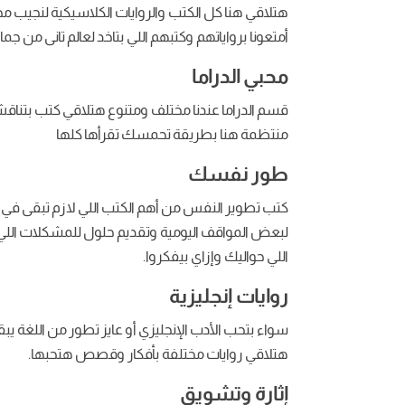
هتلاقي هنا كل الكتب والروايات الكلاسيكية لنجيب 
أمتعونا برواياتهم وكتبهم اللي بتاخد لعالم تانى م
محبي الدراما
قسم الدراما عندنا مختلف ومتنوع هتلاقي كتب بتناق
منتظمة هنا بطريقة تحمسك تقرأها كلها
طور نفسك
كتب تطوير النفس من أهم الكتب اللي لازم تبقى في م
لبعض المواقف اليومية وتقديم حلول للمشكلات ال
اللي حواليك وإزاي بيفكروا.
روايات إنجليزية
سواء بتحب الأدب الإنجليزي أو عايز تطور من اللغة يبق
هتلاقي روايات مختلفة بأفكار وقصص هتحبها.
إثارة وتشويق