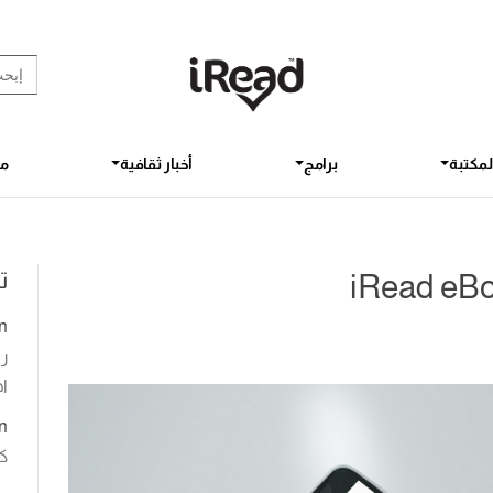
rch Button
earch
for:
لمكتبة
برامج
أخبار ثقافية
مق
ت
n
رو
اخ
n
ك