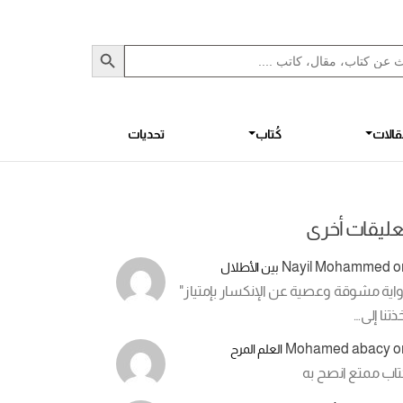
Sea
S
الات
كُتاب
تحديات
عليقات أخرى
Nayil Mohammed
o
بين الأطلال
اية مشوقة وعصية عن الإنكسار بإمتياز"
ذتنا إلى…
Mohamed abacy
o
العلم المرح
تاب ممتع انصح به