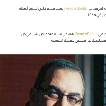
 العربية، في
iRead eBooks
عملنا قسم خاص لجميع أعماله
كون في مكتبك.
، في
iRead eBooks
هتلاقي قسم متخصص بس في كل
للي هتساعدك في تحسين صحتك النفسية.