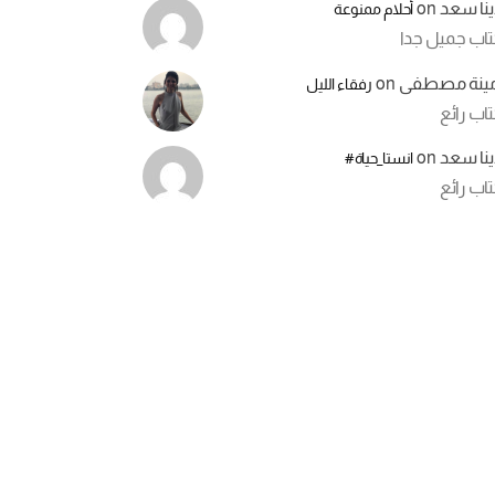
ينا سعد
on
أحلام ممنوعة
تاب جميل جدا
مينة مصطفى
on
رفقاء الليل
اب رائع
ينا سعد
on
انستا_حياة#
اب رائع