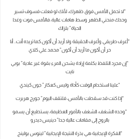
“لا تحمل الأمس فوق ظهرك، لأنك لو فعلت فسوف تسير
وحدك منحني الظهر وسط هامات عالية، فالأمس موت وغدا
الحياة” بلزاك
“أعرف طريقي وأعرف الحقيقة ولا أريد أن أكون كما تريده أنت.. أنا
حر أن أكون ما أريد أن أكون” محمد علي كلاي
“إن مجرد التلفظ بكلمة إرادة يشحن المرء بقوة غير عادية” بوبي
نايت
“علينا استخدام الوقت كأداة وليس كعكاز” جون كيندي
“إذا كنت قد سقطت بالأمس، فلتقف اليوم” جورج هربرت
“وحده الشغف، الشغف بالأمور العظيمة، يستطيع أن يسمو
بالروح إلى مقامات عالية جدا” دينيس ديدرو
“الفكرة الإيجابية هي بذرة النتيجة الإيجابية” لينوس بولينج