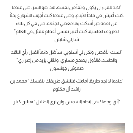
“لابد للمرء ان يكون واثقاً من نفسه، هذا هو السر. حتى عندما
كنت أعيش في ملجأ الأيتام، وحتى عندما كنت أجوب الشوارع بحثاً
عن لقمة خبز أسكت بها معدتي الجائعة. حتى في كل تلك
الظروف القاسية، كنت أعتبر نفسي أعظم ممثل في العالم”
شارلي شابلن
“لست الأفضل ولكن لي أسلوبي. سأظل دائماً اتقبل رأي الناقد
والحاسد، فالأول يصحح مساري، والثاني يزيد من إصراري”
صموئيل جونسون
“عندما لا تجد طريقا أمامك فلتشق طريقك بنفسك” محمد بن
راشد آل مكتوم
“أبقِ وجهك في اتجاه الشمس ولن ترى الظلال” هيلين كيلر