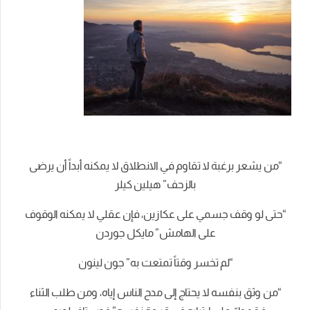
“من يشعر برغبة لا تقاوم في الانطلاق لا يمكنه أبداً أن يرضى
بالزحف” هيلين كيلر
“حتى لو وقف جسمي على عكازين، فإن عقلي لا يمكنه الوقوف
على الهامش” مايكل جوردن
“لم تخسر وقتاً تمتعت به” جون لينون
“من وثق بنفسه لا يحتاج إلى مدح الناس إياه، ومن طلب الثناء