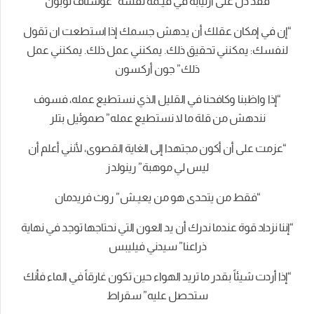
فقد دلّ على ارتيابه في قيـمة نفسه” غوستاف لوبون
“إن في إمكان عقلك أن يدهش جسمك إذا استطعت ان تقول
لنفسك: يمكنني تحقيق ذلك. يمكنني عمل ذلك. يمكنني عمل
ذلك” جون أركسون
“إذا واظبنا وكافحنا في القليل الذي نستطيع عمله، فسوف
نندهش من قلة ما لا نستطيع عمله” صموئيل بتلر
“عزمت على أن أكون مجتهدا إلى الغاية القصوى، لأنني أعلم أن
ليس لي موهبة” رينولدز
“فقط من يتحدى هو من يعيـش” روث فريدمان
“إننا نزداد قوة عندما ندرك أن يد العون التي نحتاجها توجد في نهاية
ذراعنا” سيدني فيليبس
“إذا أردت شيئاً بقدر ما تريد الهواء حين تكون غارقاً في الماء فأنك
ستحصل عليه” سقراط