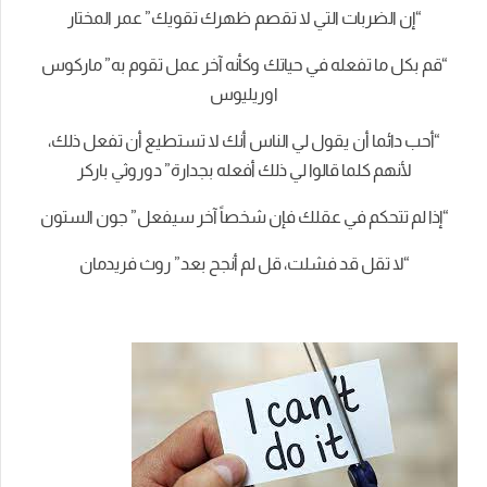
“إن الضربات التي لا تقصم ظهرك تقويك” عمر المختار
“قم بكل ما تفعله في حياتك وكأنه آخر عمل تقوم به” ماركوس
اوريليوس
“أحب دائما أن يقول لي الناس أنك لا تستطيع أن تفعل ذلك،
لأنهم كلما قالوا لي ذلك أفعله بجدارة” دوروثي باركر
“إذا لم تتحكم في عقلك فإن شخصاً آخر سيفعل” جون الستون
“لا تقل قد فشلت، قل لم أنجح بعد” روث فريدمان