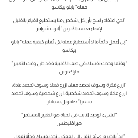
فعله” بابلو بيكاسو
“لدي اعتقاد راسخ بأن كل شخص منا يستطيع القيام بالقليل
لإنهاء تعاسة الآخرين” ألبرت شوايتز
“إني أعمل دائماً ما لا أَستطيعُ عمله لكي أتعلّم كيفية عمله” بابلو
بيكاسو
“وقتما وجدت نفسك في صف الأغلبية فقد حان وقت التغيير”
مارك توين
“ازرع فكرة وسوف تحصد فعلا، ازرع فعلا وسوف تحصد عادة،
ازرع عادة وسوف تحصد شخصية، ازرع شخصية وسوف تحصد
مصيرا” صامويل سمايلز
“الشيء الوحيد الثابت في الحياة هو التغيير المستمر”
هيراقليطس
“ابدأ بالضروري، ثم انتقل إلى الممكن، تجد نفسك فجأة تفعل