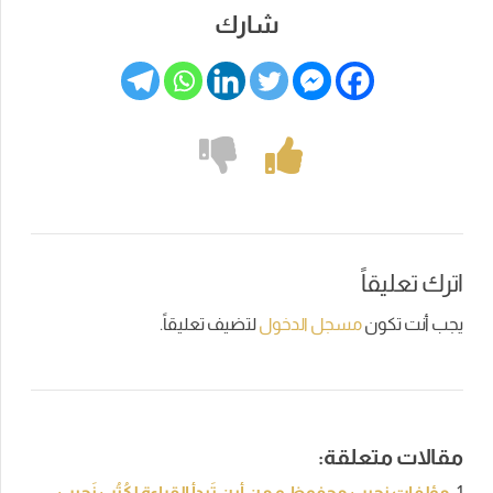
شارك
اترك تعليقاً
يجب أنت تكون
مسجل الدخول
لتضيف تعليقاً.
مقالات متعلقة:
مؤلفات نجيب محفوظ و مِن أين تَبدأ القِراءة لِكُتُب نَجِيب