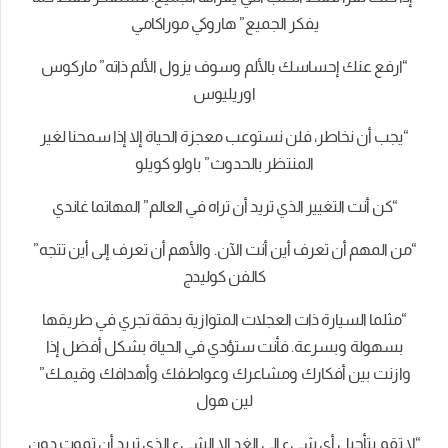
يفكر الجميع” هاروكي موراكامي
“ارفع عنك إحساسك بالألم وسوف يزول الألم ذاته” ماركوس
اوريليوس
“يجب أن نخاطر، فلن نستوعب معجزة الحياة إلا إذا سمحنا لغير
المنتظر بالحدوث” باولو كويلو
“كن أنت التغيير الذي تريد أن تراه في العالم” المهاتما غاندي
“من المهم أن تعرف أين أنت الآن. والأهم أن تعرف إلى أين تتجه”
كالفن كوليدج
“مثلما السيارة ذات العجلات المتوازية بدقة تجري في طريقها
بسهولة وبسرعة. فأنت ستؤدي في الحياة بشكل أفضل إذا
وازنت بين أفكارك ومشاعرك وعواطفك وأهدافك وقيمـك”
لين هول
“لا تقم بتأجيل أي شيء إلى الغد إلا الشيء الذي تريد أن تموت دون