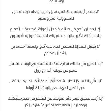
اوستينوف
“لا تنتظر أن توهب لك القيادة، بل تدرب وتعلم كيف تتحمل
المسؤولية” عمرو سليم
“إذا اردت ان تنجح في حياتك. فاجعل المواظبة صديقك الحميم
والحذر أخاك الأكبر، والرجاء عبقريتك الحارسة” جوزيف أديسون
“لا يتقبل النقد إلا الشخص الذي لديه آفاق واسعة” محمد بن
راشد أل مكتوم
“ابدأ التغيير من داخلك، ثم اجعله كدائرة تتسع مع الوقت لتشمل
جميع من حولك” آندي وارول
“لن يأتي التغيير إذا انتظرنا شخصاً آخر أو وقتاً آخر. نحن من ننتظر.
نحن التغيير الذي نسعى إليه” باراك أوباما
“إذا أردت تحقيق تغيير دائم، فتوقف عن التفكير في حجم مشاكلك
ووجه تركيز باتجاه حجم تفكيرك” هارف ايكر