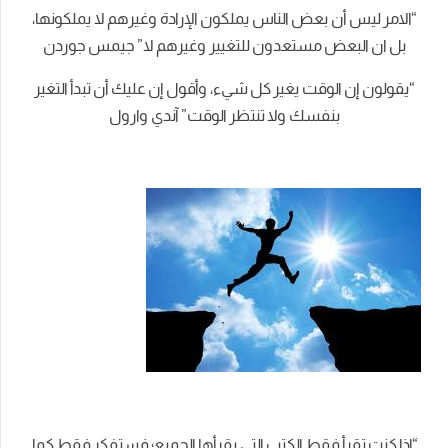
“الامر ليس أن بعض الناس يملكون الإرادة وغيرهم لا يملكونها،
بل ان البعض مستعدون للتغيير وغيرهم لا” جيمس جوردن
“يقولون إن الوقت يغير كل شيء، وأقول إن عليك أن تبدأ التغير
بنفسك ولا تنتظر الوقت” آندي وارول
“إذا كنت تقرأ فقط الكتب التي يقرأها الجميع؛ فستفكر فقط كما