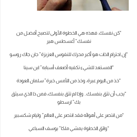
“كن نفسك. فهذه هي الخطوة الأولى لتصبح أفضـل من
نفسك” أغسطس هير
“إن احترام الذات هو أكبر محرك للنفوس العزيزة” جان جاك روسو
“المستعد للشيء تكفيه أضعف أسبابه” ابن سينا
“خذ من اليوم عبرة، وخذ من الأمس خبرة” سلمان العودة
“يجب أن تثق بنفسك.. وإذا لم تثق بنفسك، فمن ذا الذي سيثق
بك” ارسطو
“من انتصر على أهوائه فقد انتصر على العالم” وليام شكسبير
“واثق الخطوة يمشي ملكا” يوسف السباعي