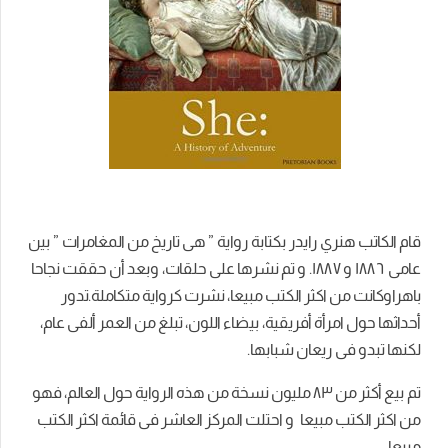
قام الكاتب هنري رايدر بكتابة رواية ” هى تاريخ من المغامرات ” بين
عامى ١٨٨٦ و ١٨٨٧. و تم نشرها على حلقات، وبعد أن حققت نجاحا
باهراوكانت من اكثر الكتب مبيعا، نشرت كرواية متكاملة.تدور
أحداثها حول امرأة أفريقية، بيضاء اللون، تبلغ من العمر ألفى عام،
لكنها تبدو فى ريعان شبابها.
تم بيع أكثر من ٨٣ مليون نسخة من هذه الرواية حول العالم، فهو
من اكثر الكتب مبيعا و احتلت المركز العاشر فى قائمة اكثر الكتب
مبيعا .