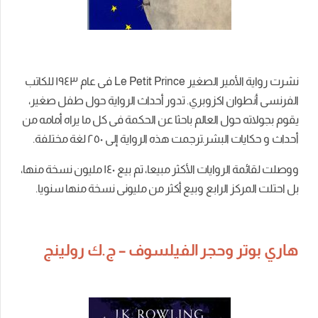
نشرت رواية الأمير الصغير Le Petit Prince فى عام ١٩٤٣ للكاتب
الفرنسى أنطوان اكزوبري. تدور أحداث الرواية حول طفل صغير،
يقوم بجولاته حول العالم باحثا عن الحكمة فى كل ما يراه أمامه من
أحداث و حكايات البشر.ترجمت هذه الرواية إلى ٢٥۰ لغة مختلفة.
ووصلت لقائمة الروايات الأكثر مبيعا، تم بيع ١٤۰ مليون نسخة منها،
بل احتلت المركز الرابع وبيع أكثر من مليونى نسخة منها سنويا.
هاري بوتر وحجر الفيلسوف – ج.ك رولينج