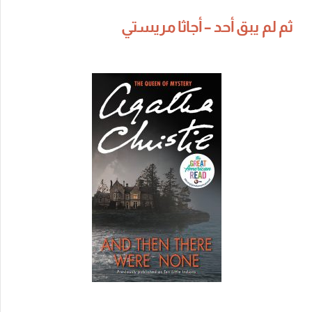
ثم لم يبق أحد – أجاثا مريستي