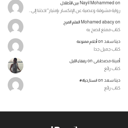
Nayil Mohammed
on
بين الأطلال
رواية مشوقة وعصية عن الإنكسار بإمتياز" اخذتنا إلى…
Mohamed abacy
on
العلم المرح
كتاب ممتع انصح به
دينا سعد
on
أحلام ممنوعة
كتاب جميل جدا
أمينة مصطفى
on
رفقاء الليل
كتاب رائع
دينا سعد
on
انستا_حياة#
كتاب رائع