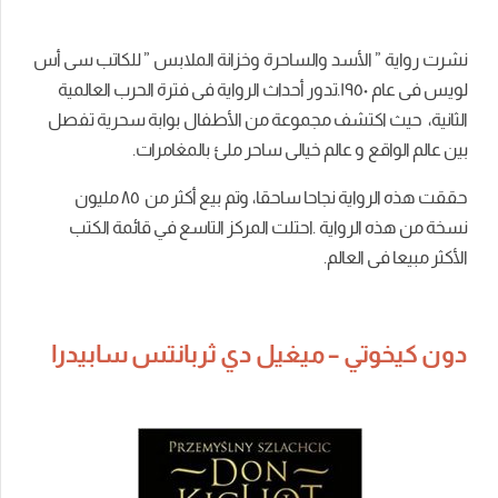
نشرت رواية ” الأسد والساحرة وخزانة الملابس ” للكاتب سى أس
لويس فى عام ١٩٥۰.تدور أحداث الرواية فى فترة الحرب العالمية
الثانية، حيث اكتشف مجموعة من الأطفال بوابة سحرية تفصل
بين عالم الواقع و عالم خيالى ساحر ملئ بالمغامرات.
حققت هذه الرواية نجاحا ساحقا، وتم بيع أكثر من ٨٥ مليون
نسخة من هذه الرواية .احتلت المركز التاسع في قائمة الكتب
الأكثر مبيعا فى العالم.
دون كيخوتي – ميغيل دي ثربانتس سابيدرا