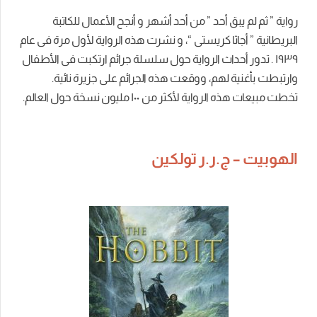
رواية ” ثم لم يبق أحد ” من أحد أشهر و أنجح الأعمال للكاتبة
البريطانية ” أجاثا كريستى “، و نشرت هذه الرواية لأول مرة فى عام
١٩٣٩ . تدور أحداث الرواية حول سلسلة جرائم ارتكبت فى الأطفال
وارتبطت بأغنية لهم، ووقعت هذه الجرائم على جزيرة نائية.
تخطت مبيعات هذه الرواية لأكثر من ١۰۰ مليون نسخة حول العالم.
الهوبيت – ج.ر.ر تولكين