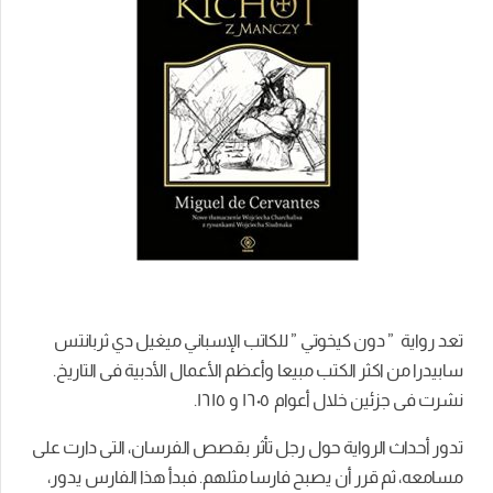
تعد رواية ” دون كيخوتي ” للكاتب الإسباني ميغيل دي ثربانتس
سابيدرا من اكثر الكتب مبيعا وأعظم الأعمال الأدبية فى التاريخ.
نشرت فى جزئين خلال أعوام ١٦۰٥ و ١٦١٥.
تدور أحداث الرواية حول رجل تأثر بقصص الفرسان، التى دارت على
مسامعه، ثم قرر أن يصبح فارسا مثلهم. فبدأ هذا الفارس يدور،