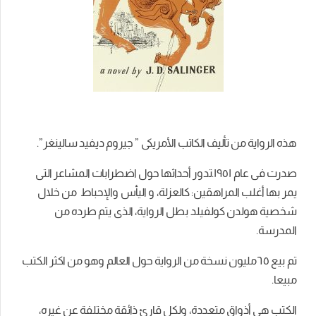
هذه الرواية من تأليف الكاتب الأمريكى ” جيروم ديفيد سالينغر”.
صدرت فى عام ١٩٥١.تدور أحداثها حول اضطرابات المشاعر التى
يمر بها أغلب المراهقين: كالعزلة، و اليأس والإحباط من خلال
شخصية هولدن كولفيلد بطل الرواية، الذى يتم طرده من
المدرسة.
تم بيع ٦٥مليون نسخة من الرواية حول العالم وهو من اكثر الكتب
مبيعا.
الكتب هى أذواق متعددة، ولكل قارئ ذائقة مختلفة عن غيره،