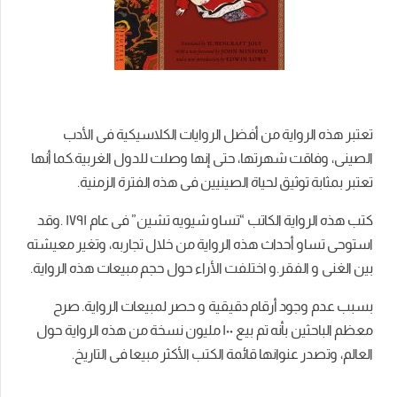
تعتبر هذه الرواية من أفضل الروايات الكلاسيكية فى الأدب
الصينى، وفاقت شهرتها، حتى إنها وصلت للدول الغربية.كما أنها
تعتبر بمثابة توثيق لحياة الصينيين فى هذه الفترة الزمنية.
كتب هذه الرواية الكاتب “تساو شيويه تشين” فى عام ١٧٩١ .وقد
استوحى تساو أحداث هذه الرواية من خلال تجاربه، وتغير معيشته
بين الغنى و الفقر.و اختلفت الأراء حول حجم مبيعات هذه الرواية.
بسبب عدم وجود أرقام دقيقية و حصر لمبيعات الرواية. صرح
معظم الباحثين بأنه تم بيع ١۰۰ مليون نسخة من هذه الرواية حول
العالم، وتصدر عنوانها قائمة الكتب الأكثر مبيعا فى التاريخ.