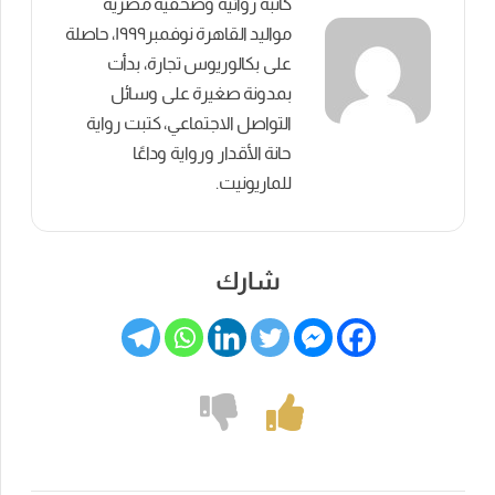
كاتبة روائية وصحفية مصرية
مواليد القاهرة نوفمبر١٩٩٩، حاصلة
على بكالوريوس تجارة، بدأت
بمدونة صغيرة على وسائل
التواصل الاجتماعي، كتبت رواية
حانة الأقدار ورواية وداعًا
للماريونيت.
شارك