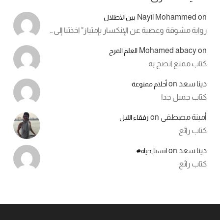
Nayil Mohammed
on
بين الأطلال
رواية مشوقة وعصية عن الإنكسار بإمتياز" اخذتنا إلى…
Mohamed abacy
on
العلم المرح
كتاب ممتع انصح به
دينا سعد
on
أحلام ممنوعة
كتاب جميل جدا
أمينة مصطفى
on
رفقاء الليل
كتاب رائع
دينا سعد
on
انستا_حياة#
كتاب رائع