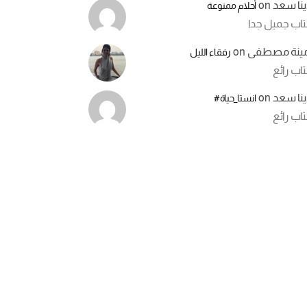
ينا سعد
on
أحلام ممنوعة
تاب جميل جدا
مينة مصطفى
on
رفقاء الليل
اب رائع
ينا سعد
on
انستا_حياة#
اب رائع