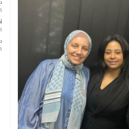
د
ك
أ
كت
د
كت