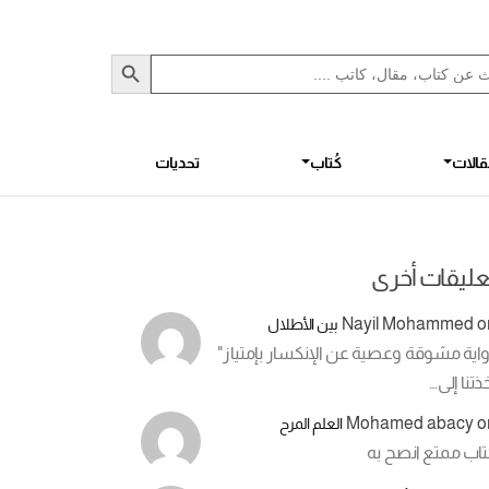
Sea
S
الات
كُتاب
تحديات
عليقات أخرى
Nayil Mohammed
o
بين الأطلال
اية مشوقة وعصية عن الإنكسار بإمتياز"
ذتنا إلى…
Mohamed abacy
o
العلم المرح
تاب ممتع انصح به