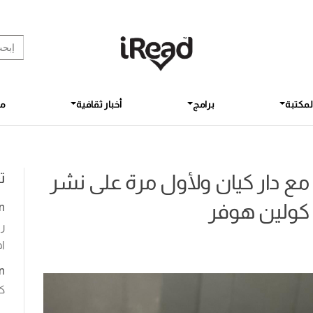
rch Button
earch
for:
لمكتبة
برامج
أخبار ثقافية
مق
ت
مع دار كيان ولأول مرة على نشر
 كولين هوفر
n
رو
اخ
n
ك