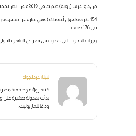
من ذاق عرف (رواية) صدرت في 2019م عن الدار المصرية اللبنانية وجاءت في 255 صفحة.
في 176 صفحة.
ورواية الحجرات التي صدرت في معرض القاهرة الدولي 52 لعام 2021 عن دار الكرمة للنشر والتوزي
نبيلة عبدالجواد
بدأت بمدونة صغيرة على وسائ
وداعًا للماريونيت.