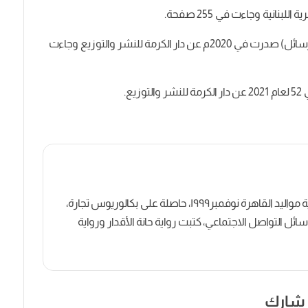
154 طريقة لقول أفتقدك (وهي عبارة عن مجموعة رسائل) صدرت في 2020م عن دار الكرمة للنشر والتوزيع وجاءت
ع.
كاتبة روائية وصحفية مصرية مواليد القاهرة نوفمبر١٩٩٩، حاصلة على بكالوريوس تجارة،
ل التواصل الاجتماعي، كتبت رواية حانة الأقدار ورواية
شارك