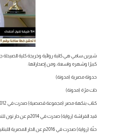
شيرين سامي هي كاتبة روائية وخريجة كلية الصيدلة جام
كبيرًا وشهره واسعة، ومن إصداراتها:
حدوتة مصرية (مدونة)
ذات مرّة (مدونة)
كتاب بنكهة مصر (مجموعة قصصية) صدرت في 2012م عن دار ليلى (كيان كورب) وجاءت في 148 صفحة.
قيد الفراشة (رواية) صدرت في 2014م عن دار نون للنشر والتوزيع وجاءت في 408 صفحة.
حنّة (رواية) صدرت في 2016م عن الدار المصرية اللبنانية وجاءت في 269 صفحة.