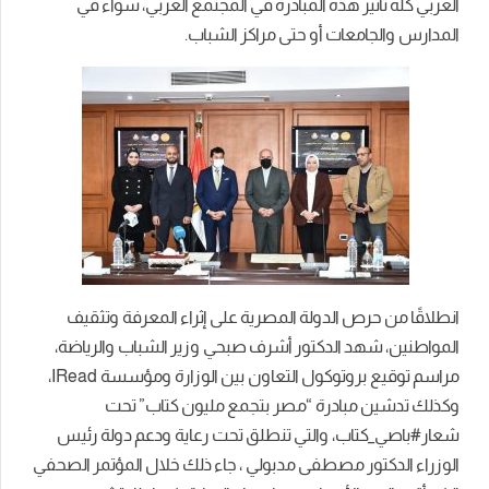
العربي كله تأثير هذه المبادرة في المجتمع العربي، سواء في
المدارس والجامعات أو حتى مراكز الشباب.
انطلاقًا من حرص الدولة المصرية على إثراء المعرفة وتثقيف
المواطنين، شهد الدكتور أشرف صبحي وزير الشباب والرياضة،
مراسم توقيع بروتوكول التعاون بين الوزارة ومؤسسة IRead،
وكذلك تدشين مبادرة “مصر بتجمع مليون كتاب” تحت
شعار#باصي_كتاب، والتي تنطلق تحت رعاية ودعم دولة رئيس
الوزراء الدكتور مصطفى مدبولي ، جاء ذلك خلال المؤتمر الصحفي