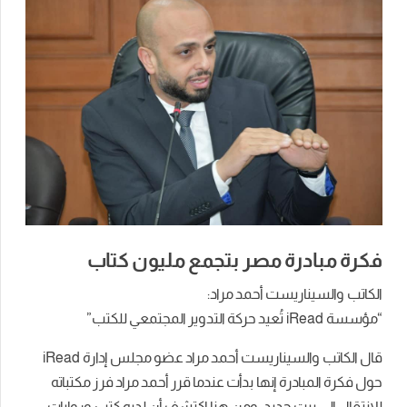
فكرة مبادرة مصر بتجمع مليون كتاب
الكاتب والسيناريست أحمد مراد:
“مؤسسة iRead تُعيد حركة التدوير المجتمعي للكتب”
قال الكاتب والسيناريست أحمد مراد عضو مجلس إدارة iRead
حول فكرة المبادرة إنها بدأت عندما قرر أحمد مراد فرز مكتباته
للانتقال إلى بيت جديد، ومن هنا اكتشف أن لديه كتب وروايات