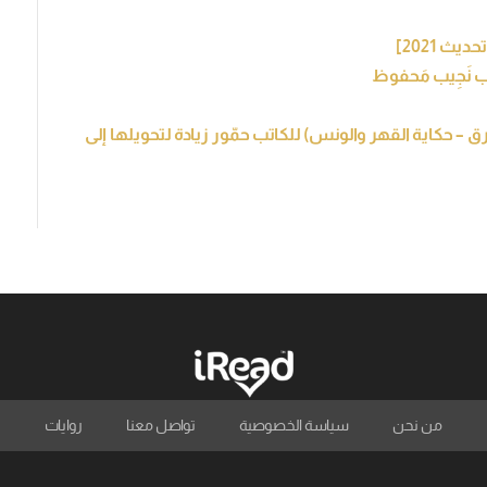
ُب نَجِيب مَحفوظ
ق – حكاية القهر والونس) للكاتب حمّور زيادة لتحويلها إلى
من نحن
سياسة الخصوصية
تواصل معنا
روايات