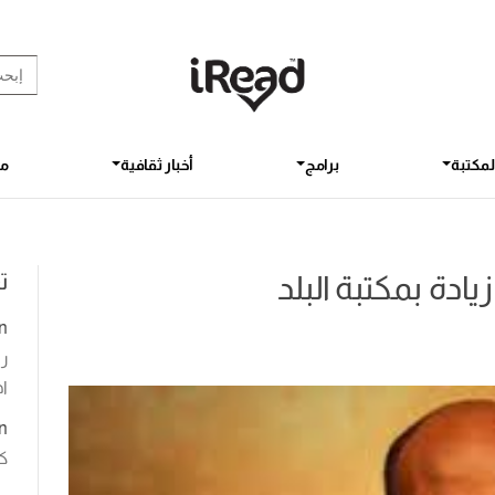
rch Button
earch
for:
لمكتبة
برامج
أخبار ثقافية
مق
ت
ادة بمكتبة البلد
n
رو
اخ
n
ك