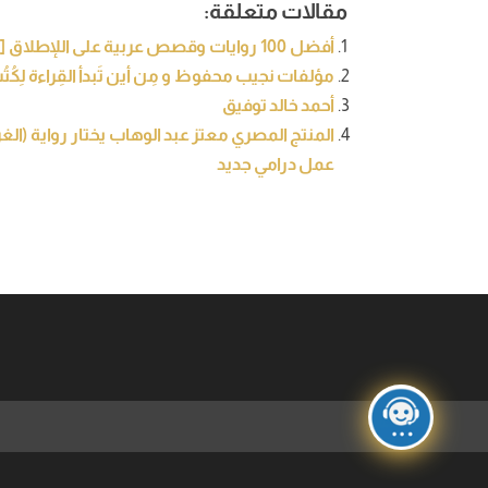
مقالات متعلقة:
أفضل 100 روايات وقصص عربية على اللإطلاق [تحديث 2021]
مؤلفات نجيب محفوظ و مِن أين تَبدأ القِراءة لِكُت
أحمد خالد توفيق
المنتج المصري معتز عبد الوهاب يختار رواية (الغر
عمل درامي جديد