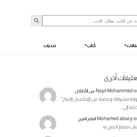
Sea
S
الات
كُتاب
تحديات
عليقات أخرى
Nayil Mohammed
o
بين الأطلال
اية مشوقة وعصية عن الإنكسار بإمتياز"
ذتنا إلى…
Mohamed abacy
o
العلم المرح
تاب ممتع انصح به