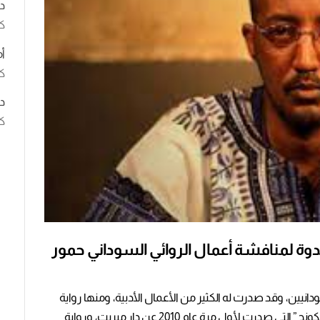
د
ك
أ
كت
د
كت
 ندوة لمنافشة أعمال الروائي السوداني حمور
دانيين، وقد صدرت له الكثير من الأعمال الأدبية، ومنها رواية
“شوق الدرويش” والتي صدرت عن دار العين، رواية “الكونج” التي صدرت لأول مرة عام 2010 عن دار ميريت، ورواية