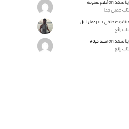
ينا سعد
on
أحلام ممنوعة
تاب جميل جدا
مينة مصطفى
on
رفقاء الليل
اب رائع
ينا سعد
on
انستا_حياة#
اب رائع