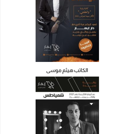
الكاتب هيثم موسى