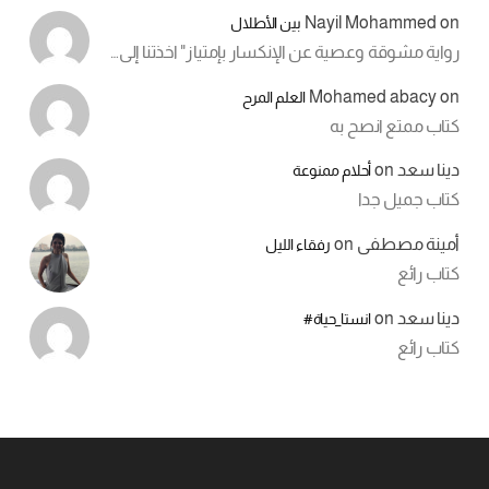
Nayil Mohammed
on
بين الأطلال
رواية مشوقة وعصية عن الإنكسار بإمتياز" اخذتنا إلى…
Mohamed abacy
on
العلم المرح
كتاب ممتع انصح به
دينا سعد
on
أحلام ممنوعة
كتاب جميل جدا
أمينة مصطفى
on
رفقاء الليل
كتاب رائع
دينا سعد
on
انستا_حياة#
كتاب رائع